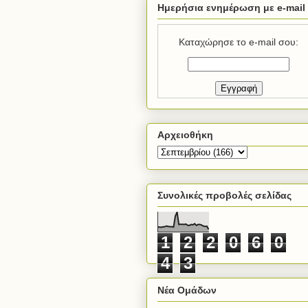
Ημερήσια ενημέρωση με e-mail
Καταχώρησε το e-mail σου:
Αρχειοθήκη
Συνολικές προβολές σελίδας
1
2
2
0
6
0
4
3
Νέα Ομάδων