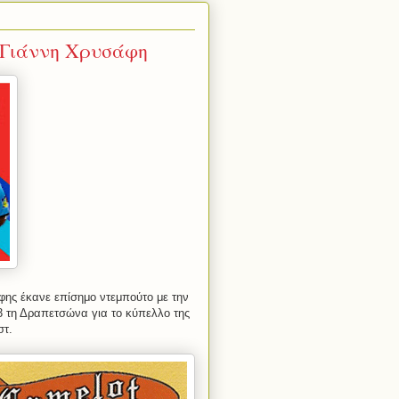
 Γιάννη Χρυσάφη
φης έκανε επίσημο ντεμπούτο με την
3 τη Δραπετσώνα για το κύπελλο της
στ.