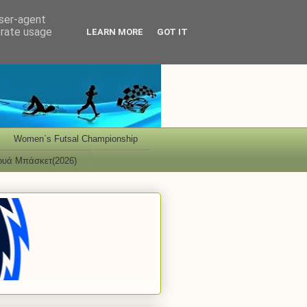
user-agent
erate usage
LEARN MORE
GOT IT
Women΄s Futsal Championship
ουά Μπάσκετ(2026)