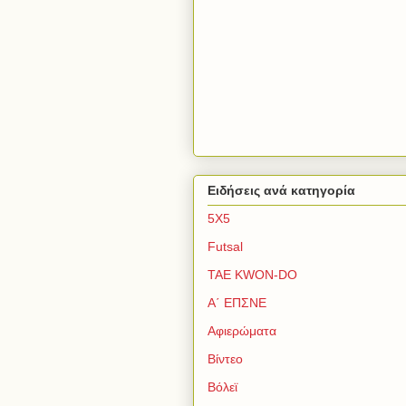
Ειδήσεις ανά κατηγορία
5Χ5
Futsal
TAE KWON-DO
Α΄ ΕΠΣΝΕ
Αφιερώματα
Βίντεο
Βόλεϊ