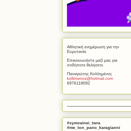
Αθλητική ενημέρωση για την
Ευρυτανία.
Επικοινωνήστε μαζί μας για
οτιδήποτε θελήσετε.
Παναγιώτης Κολλημένος
kollimenos
@
hotmail
.
com
6976118092
#symvainei_twra
#me_ton_pano_karagianni