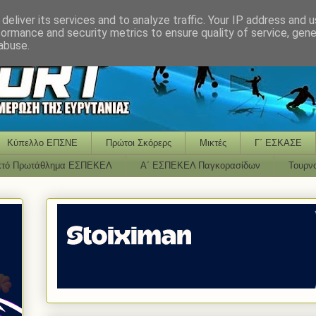
deliver its services and to analyze traffic. Your IP address and 
formance and security metrics to ensure quality of service, gen
abuse.
Κύπελλο ΕΠΣΝΕ
Πρώτοι Σκόρερς
Μικτές
Γ΄ ΕΣΚΑΣΕ
κτό Πρωτάθλημα ΕΣΠΕΚΕΛ
Α΄ ΕΣΠΕΚΕΛ Παγκορασίδων
Τουρν