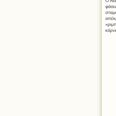
Ο Αί
φάου
σταμά
απέκ
«ριμ
κόρν