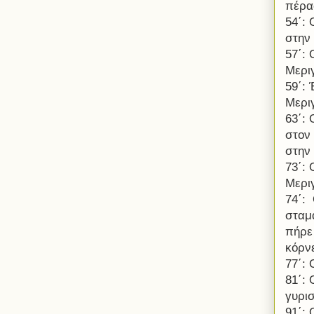
πέρα
54΄:
στην 
57΄:
Μερι
59΄:
Μερι
63΄:
στον 
στην 
73΄:
Μερι
74΄:
σταμ
πήρε
κόρν
77΄: 
81΄:
γυρισ
91΄: