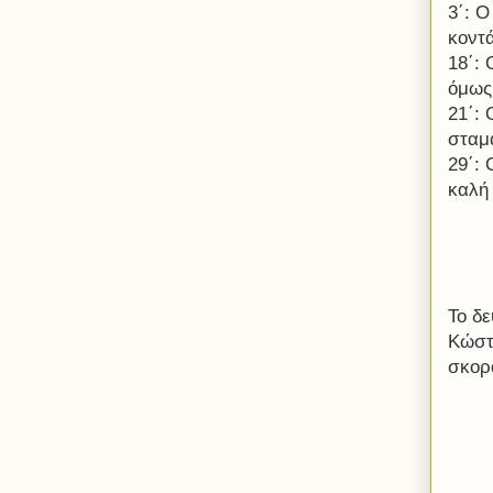
3΄: 
κοντ
18΄: 
όμως 
21΄:
σταμ
29΄:
καλή
Το δ
Κώστ
σκορ