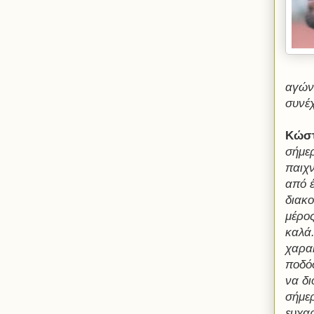
αγώνα
συνέχ
Κώστ
σήμε
παιχν
από έ
διακ
μέρος
καλά.
χαρα
ποδό
να δ
σήμερ
ευχαρ