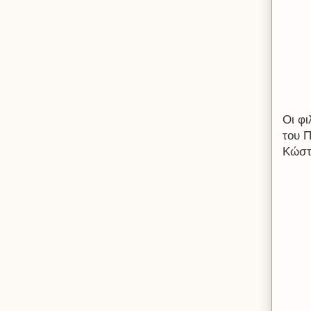
Οι φι
του 
Κώστ