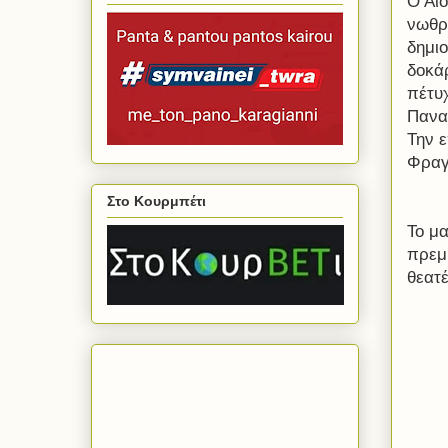
Ο Αί
νωθρ
δημι
δοκά
πέτυ
Πανα
Την ε
Φραγ
Στο Κουρμπέτι
Το μ
πρεμ
θεατέ