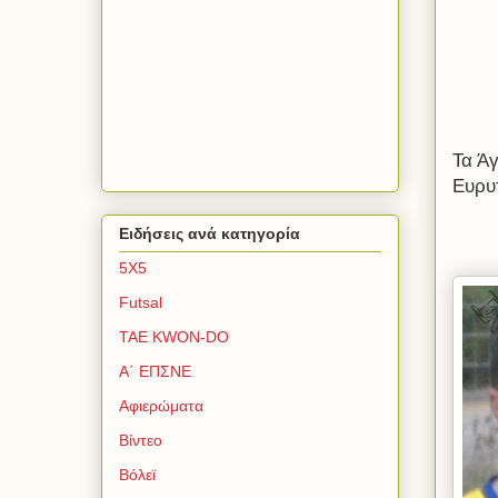
Τα Ά
Ευρυ
Ειδήσεις ανά κατηγορία
5Χ5
Futsal
TAE KWON-DO
Α΄ ΕΠΣΝΕ
Αφιερώματα
Βίντεο
Βόλεϊ