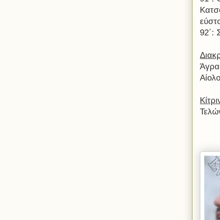
Κατσ
εύστο
92΄:
Διακρ
Άγρα
Αίολ
Κίτρι
Τελώ