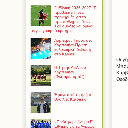
Γ’ Εθνική 2026-2027: Τι
προβλέπει η νέα
προκήρυξη για το
πρωτάθλημα – Έως
120 ομάδες και όμιλοι
με γεωγραφικά κριτήρια
Λαμπερός Γάμος στο
Καρπενήσι-Πρώτη
καλοκαιρινή δεξίωση
στο Kasmir
Οι γ
Μπά
Η 1η της ΑΕΛ στο
Καρπενήσι
Καρβέ
(Φωτορεπορτάζ)
Θεοδ
Έφυγε από τη ζωή ο
Βασίλης Κατσίκης
«Πρώτη» με όνειρα Γ'
Εθνικής για τα Άγραφα