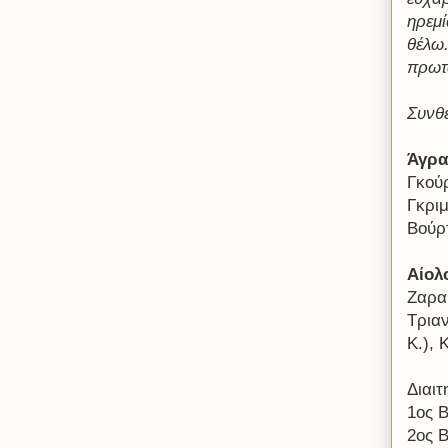
ηρεμί
θέλω
πρωτ
Συνθ
Άγρ
Γκού
Γκριμ
Βούρ
Αίολ
Ζαρα
Τρια
Κ.),
Διαι
1ος 
2ος 