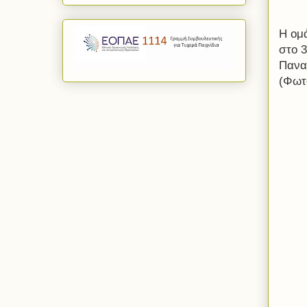
Η ομ
στο 3
Πανα
(Φωτ