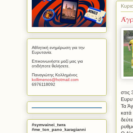
Κυρι
Άγρ
Αθλητική ενημέρωση για την
Ευρυτανία.
Επικοινωνήστε μαζί μας για
οτιδήποτε θελήσετε.
Παναγιώτης Κολλημένος
kollimenos
@
hotmail
.
com
6976118092
στις 
Ευρυ
Τα Ά
κατά 
δεύτε
#symvainei_twra
ρυθμ
#me_ton_pano_karagianni