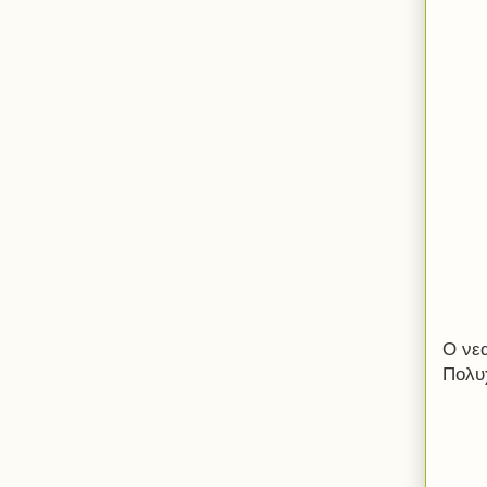
Ο νε
Πολυ