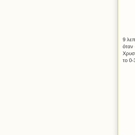
9 λεπ
όταν
Χρυσ
το 0-