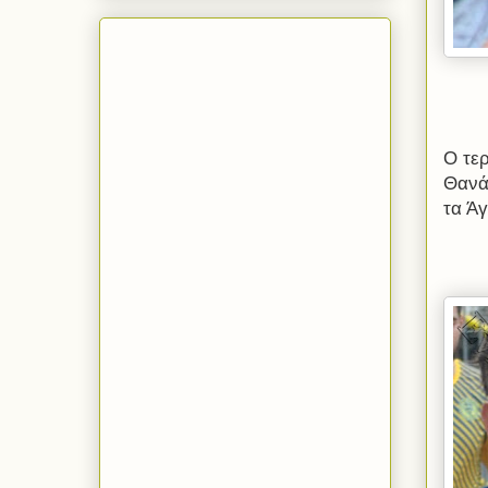
Ο τε
Θανά
τα Ά