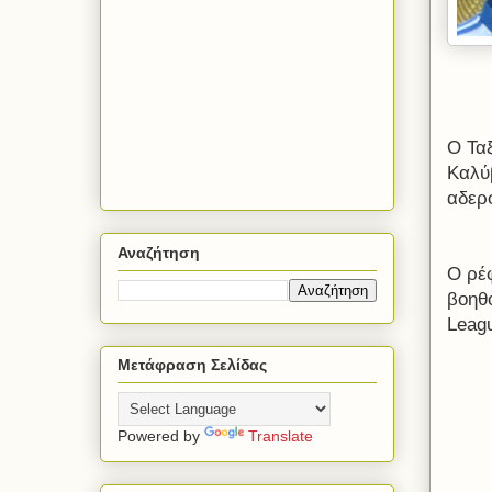
Ο Τα
Καλύ
αδερ
Αναζήτηση
Ο ρέ
βοηθο
Leag
Μετάφραση Σελίδας
Powered by
Translate