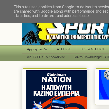
This site uses cookies from Google to deliver its servic
are shared with Google along with performance and secu
statistics, and to detect and address abuse.
Αρχική σελίδα
Α΄ ΕΠΣΝΕ
Κύπελλο ΕΠΣΝΕ
Α2΄ ΕΣΠΕΚΕΛ Κορασίδων
Μικτό Πρωτάθλημα ΕΣ