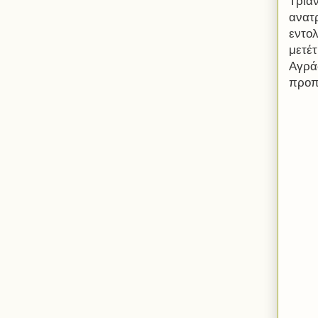
Τρια
ανατ
εντο
μετέ
Αγρά
προπ