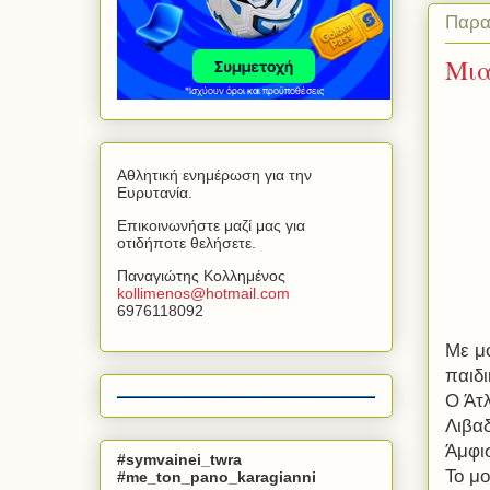
Παρα
Μια
Αθλητική ενημέρωση για την
Ευρυτανία.
Επικοινωνήστε μαζί μας για
οτιδήποτε θελήσετε.
Παναγιώτης Κολλημένος
kollimenos
@
hotmail
.
com
6976118092
Με μό
παιδ
Ο Άτ
Λιβα
Άμφι
#symvainei_twra
Το μο
#me_ton_pano_karagianni