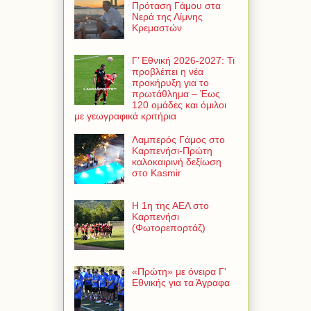
Πρόταση Γάμου στα
Νερά της Λίμνης
Κρεμαστών
Γ’ Εθνική 2026-2027: Τι
προβλέπει η νέα
προκήρυξη για το
πρωτάθλημα – Έως
120 ομάδες και όμιλοι
με γεωγραφικά κριτήρια
Λαμπερός Γάμος στο
Καρπενήσι-Πρώτη
καλοκαιρινή δεξίωση
στο Kasmir
Η 1η της ΑΕΛ στο
Καρπενήσι
(Φωτορεπορτάζ)
«Πρώτη» με όνειρα Γ'
Εθνικής για τα Άγραφα