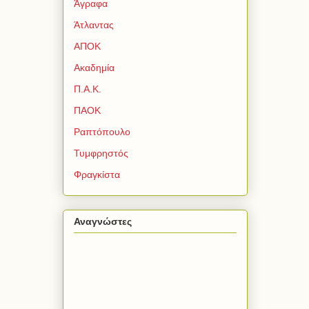
Άγραφα
Άτλαντας
ΑΠΟΚ
Ακαδημία
Π.Α.Κ.
ΠΑΟΚ
Ραπτόπουλο
Τυμφρηστός
Φραγκίστα
Αναγνώστες