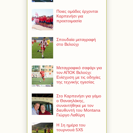
Ποιες ομάδες έρχονται
Καρπενήσι για
προετοιμασία
Σπουδαία μεταγραφή
στο Βελούχι
Μεταγραφικό σαφάρι για
τον ΑΠΟΚ Βελούχι:
Ενίσχυση με τις οδηγίες
της τεχνικής ηγεσίας
Στο Καρπενήσι για γάμο
ο Θαναηλάκης,
συναντήθηκε με τον
διευθυντή του Montana
Γιώργο Λαθύρη
Η 1η ημέρα του
τουρνουά 5Χ5