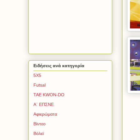
Ειδήσεις ανά κατηγορία
5Χ5
Futsal
TAE KWON-DO
Α΄ ΕΠΣΝΕ
Αφιερώματα
Βίντεο
Βόλεϊ