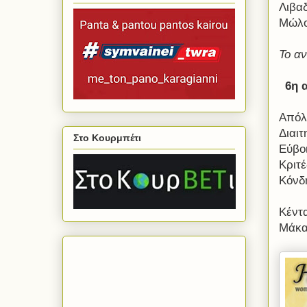
Λιβαδ
Μώλο 
Το αν
6η 
Απόλ
Διαιτ
Στο Κουρμπέτι
Εύβο
Κριτ
Κόνδ
Κέντ
Μάκα