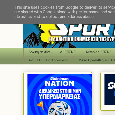
This site uses cookies from Google to deliver its servic
are shared with Google along with performance and secu
statistics, and to detect and address abuse.
Αρχική σελίδα
Α΄ ΕΠΣΝΕ
Κύπελλο ΕΠΣΝΕ
Α2΄ ΕΣΠΕΚΕΛ Κορασίδων
Μικτό Πρωτάθλημα ΕΣ