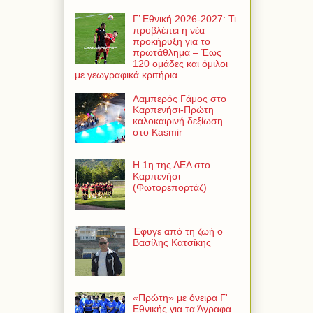
Γ’ Εθνική 2026-2027: Τι
προβλέπει η νέα
προκήρυξη για το
πρωτάθλημα – Έως
120 ομάδες και όμιλοι
με γεωγραφικά κριτήρια
Λαμπερός Γάμος στο
Καρπενήσι-Πρώτη
καλοκαιρινή δεξίωση
στο Kasmir
Η 1η της ΑΕΛ στο
Καρπενήσι
(Φωτορεπορτάζ)
Έφυγε από τη ζωή ο
Βασίλης Κατσίκης
«Πρώτη» με όνειρα Γ'
Εθνικής για τα Άγραφα