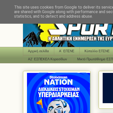
This site uses cookies from Google to deliver its servic
are shared with Google along with performance and secu
statistics, and to detect and address abuse.
Αρχική σελίδα
Α΄ ΕΠΣΝΕ
Κύπελλο ΕΠΣΝΕ
Α2΄ ΕΣΠΕΚΕΛ Κορασίδων
Μικτό Πρωτάθλημα ΕΣ