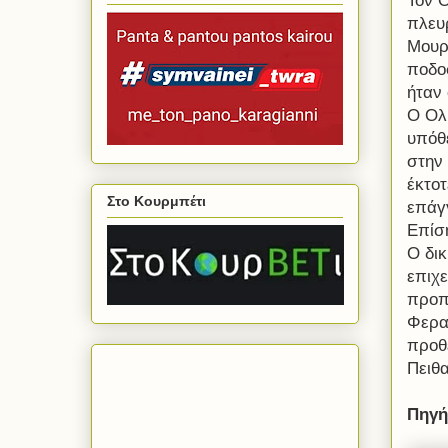
Τον 
πλευ
Μουρτ
ποδο
ήταν
Ο Ολ
υπόθ
στην
έκτοτ
Στο Κουρμπέτι
επάγ
Επίση
Ο δι
επιχ
προπ
Φεραί
προθ
Πειθα
Πηγή