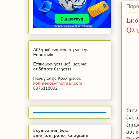
Παρα
Εκδ
Ολυ
Αθλητική ενημέρωση για την
Ευρυτανία.
Επικοινωνήστε μαζί μας για
οτιδήποτε θελήσετε.
Παναγιώτης Κολλημένος
kollimenos
@
hotmail
.
com
6976118092
Στην
ένστ
ζητών
#symvainei_twra
αντικ
#me_ton_pano_karagianni