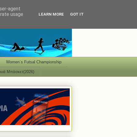
user-agent
erate usage
LEARN MORE
GOT IT
Women΄s Futsal Championship
ουά Μπάσκετ(2026)