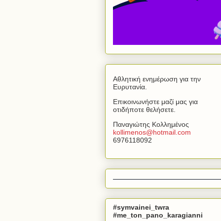
Αθλητική ενημέρωση για την
Ευρυτανία.
Επικοινωνήστε μαζί μας για
οτιδήποτε θελήσετε.
Παναγιώτης Κολλημένος
kollimenos
@
hotmail
.
com
6976118092
#symvainei_twra
#me_ton_pano_karagianni