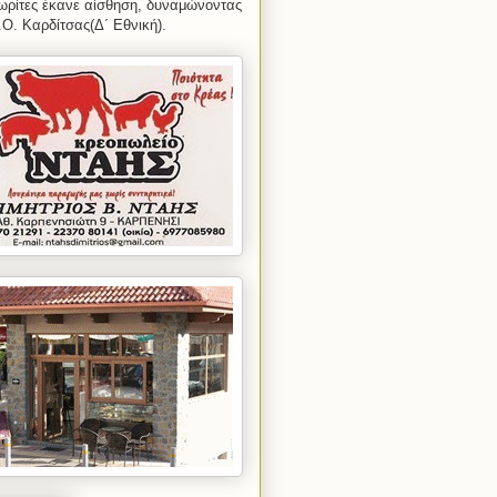
ωρίτες έκανε αίσθηση, δυναμώνοντας
.Ο. Καρδίτσας(Δ΄ Εθνική).