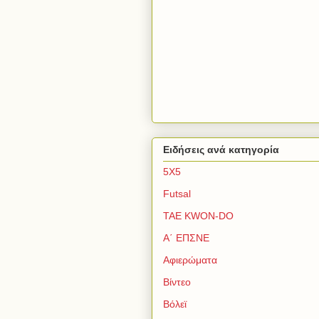
Ειδήσεις ανά κατηγορία
5Χ5
Futsal
TAE KWON-DO
Α΄ ΕΠΣΝΕ
Αφιερώματα
Βίντεο
Βόλεϊ