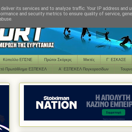
deliver its services and to analyze traffic. Your IP address and 
formance and security metrics to ensure quality of service, gen
abuse.
Κύπελλο ΕΠΣΝΕ
Πρώτοι Σκόρερς
Μικτές
Γ΄ ΕΣΚΑΣΕ
κτό Πρωτάθλημα ΕΣΠΕΚΕΛ
Α΄ ΕΣΠΕΚΕΛ Παγκορασίδων
Τουρν