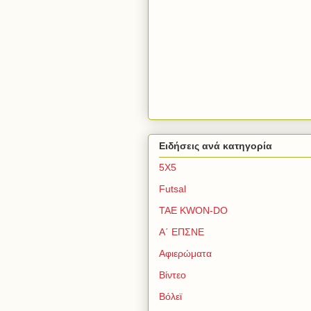
Ειδήσεις ανά κατηγορία
5Χ5
Futsal
TAE KWON-DO
Α΄ ΕΠΣΝΕ
Αφιερώματα
Βίντεο
Βόλεϊ