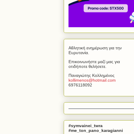
Αθλητική ενημέρωση για την
Ευρυτανία.
Επικοινωνήστε μαζί μας για
οτιδήποτε θελήσετε.
Παναγιώτης Κολλημένος
kollimenos
@
hotmail
.
com
6976118092
#symvainei_twra
#me_ton_pano_karagianni