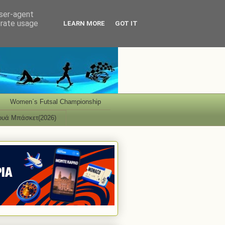
user-agent
erate usage
LEARN MORE
GOT IT
Women΄s Futsal Championship
ουά Μπάσκετ(2026)