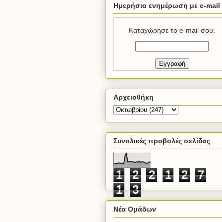
Ημερήσια ενημέρωση με e-mail
Καταχώρησε το e-mail σου:
Αρχειοθήκη
Συνολικές προβολές σελίδας
1
2
2
1
2
7
1
3
Νέα Ομάδων