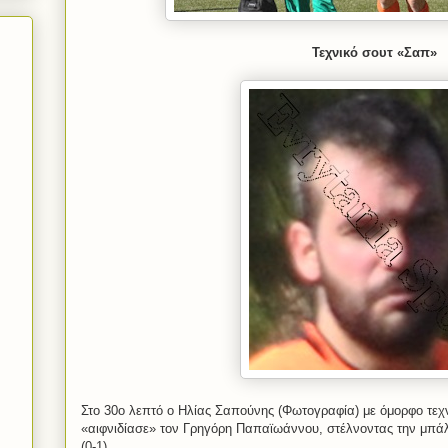
Τεχνικό σουτ «Σαπ»
Στο 30ο λεπτό ο Ηλίας Σαπούνης (Φωτογραφία) με όμορφο τεχν
«αιφνιδίασε» τον Γρηγόρη Παπαϊωάννου, στέλνοντας την μπά
(0-1).