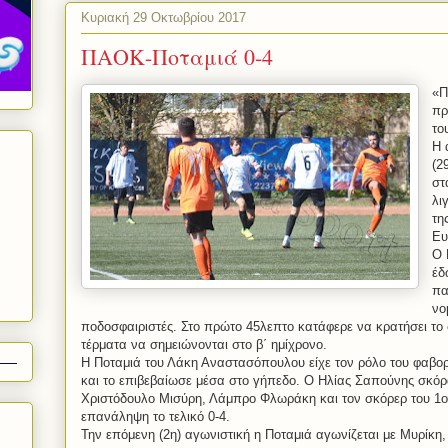
Κυριακή 29 Οκτωβρίου 2017
ΠΑΟΚ-Ποταμιά 0-4
«Π
πρ
το
Η 
(2
στ
λι
τη
Ευ
Ο 
έδ
πα
νο
ποδοσφαιριστές. Στο πρώτο 45λεπτο κατάφερε να κρατήσει το 
τέρματα να σημειώνονται στο β΄ ημίχρονο.
Η Ποταμιά του Λάκη Αναστασόπουλου είχε τον ρόλο του φαβορ
και το επιβεβαίωσε μέσα στο γήπεδο. Ο Ηλίας Σαπούνης σκόρα
Χριστόδουλο Μισύρη, Λάμπρο Φλωράκη και τον σκόρερ του 1
επανάληψη το τελικό 0-4.
Την επόμενη (2η) αγωνιστική η Ποταμιά αγωνίζεται με Μυρίκη,