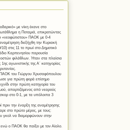
οδαρικό» με νίκη έκανε στο
ωτάθλημα η Ποταμιά, επικρατώντας
υ «νεοφώτιστου» ΠΑΟΚ με 0-4
αναμέτρηση διεξήχθη την Κυριακή
9/10) στις 11 το πρωί στο Δημοτικό
άδιο Καρπενησίου παρουσία
γοστών φιλάθλων. Ήταν στα πλαίσια
ς 1ης αγωνιστικής της Α΄ κατηγορίας
ρυτανίας.
ΠΑΟΚ του Γιώργου Χρυσαφόπουλου
ωσε για πρώτη φορά επίσημο
ιχνίδι στην πρώτη κατηγορία του
μού, απαρτιζόμενος από νεαρούς
σκορ στο 0-1, με τα υπόλοιπα 3
ί πριν την έναρξη της αναμέτρησης
ρε στο πρώτο μέρος, με τους:
ου γκολ να διαμορφώνουν στην
 ενώ ο ΠΑΟΚ θα παίξει με τον Αίολο.