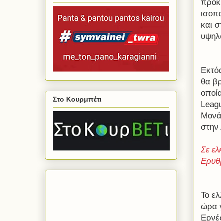
προκρ
ισοπα
και σ
υψηλ
Εκτό
θα β
οποία
Στο Κουρμπέτι
Leag
Μονά
στην 
Σε ελ
Ερυθρ
Το ελ
ώρα 
Ερνέσ