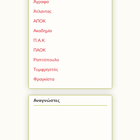
Άγραφα
Άτλαντας
ΑΠΟΚ
Ακαδημία
Π.Α.Κ.
ΠΑΟΚ
Ραπτόπουλο
Τυμφρηστός
Φραγκίστα
Αναγνώστες