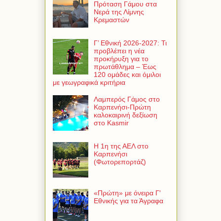
Πρόταση Γάμου στα
Νερά της Λίμνης
Κρεμαστών
Γ’ Εθνική 2026-2027: Τι
προβλέπει η νέα
προκήρυξη για το
πρωτάθλημα – Έως
120 ομάδες και όμιλοι
με γεωγραφικά κριτήρια
Λαμπερός Γάμος στο
Καρπενήσι-Πρώτη
καλοκαιρινή δεξίωση
στο Kasmir
Η 1η της ΑΕΛ στο
Καρπενήσι
(Φωτορεπορτάζ)
«Πρώτη» με όνειρα Γ'
Εθνικής για τα Άγραφα