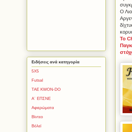
συγκ
Ο Λιο
Αργε
δίχτυ
κορυφ
To C
Παγκ
στόχ
Ειδήσεις ανά κατηγορία
5Χ5
Futsal
TAE KWON-DO
Α΄ ΕΠΣΝΕ
Αφιερώματα
Βίντεο
Βόλεϊ