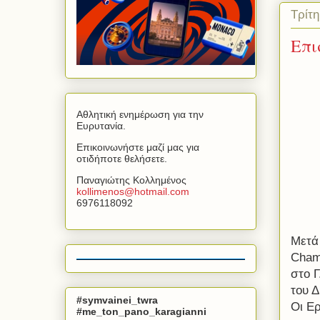
Τρίτ
Επι
Αθλητική ενημέρωση για την
Ευρυτανία.
Επικοινωνήστε μαζί μας για
οτιδήποτε θελήσετε.
Παναγιώτης Κολλημένος
kollimenos
@
hotmail
.
com
6976118092
Μετά 
Cham
στο 
του 
#symvainei_twra
Οι Ε
#me_ton_pano_karagianni