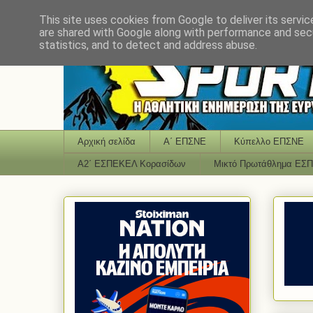
This site uses cookies from Google to deliver its servic
are shared with Google along with performance and secu
statistics, and to detect and address abuse.
Αρχική σελίδα
Α΄ ΕΠΣΝΕ
Κύπελλο ΕΠΣΝΕ
Α2΄ ΕΣΠΕΚΕΛ Κορασίδων
Μικτό Πρωτάθλημα ΕΣ