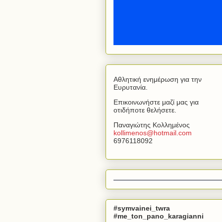
Αθλητική ενημέρωση για την
Ευρυτανία.
Επικοινωνήστε μαζί μας για
οτιδήποτε θελήσετε.
Παναγιώτης Κολλημένος
kollimenos
@
hotmail
.
com
6976118092
#symvainei_twra
#me_ton_pano_karagianni