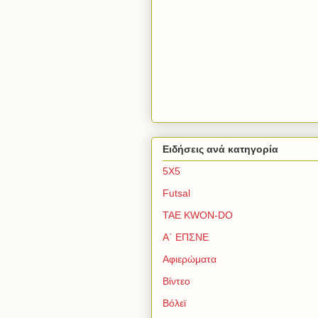
Ειδήσεις ανά κατηγορία
5Χ5
Futsal
TAE KWON-DO
Α΄ ΕΠΣΝΕ
Αφιερώματα
Βίντεο
Βόλεϊ