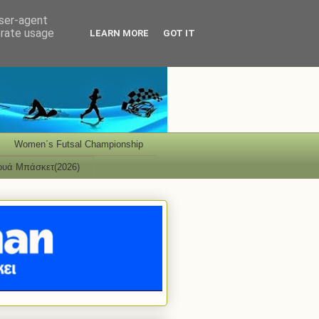
user-agent
erate usage
LEARN MORE
GOT IT
Women΄s Futsal Championship
ουά Μπάσκετ(2026)