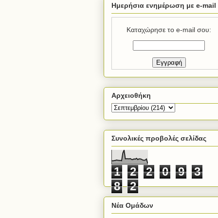
Ημερήσια ενημέρωση με e-mail
Καταχώρησε το e-mail σου:
Αρχειοθήκη
Συνολικές προβολές σελίδας
1
2
2
0
9
3
8
2
Νέα Ομάδων