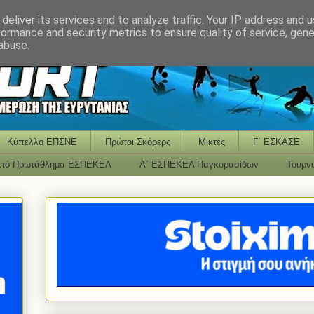
deliver its services and to analyze traffic. Your IP address and 
formance and security metrics to ensure quality of service, gen
abuse.
Κύπελλο ΕΠΣΝΕ
Πρώτοι Σκόρερς
Μικτές
Γ΄ ΕΣΚΑΣΕ
κτό Πρωτάθλημα ΕΣΠΕΚΕΛ
Α΄ ΕΣΠΕΚΕΛ Παγκορασίδων
Τουρν