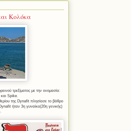
και Κολόκα
εινού τρεξίματος με την ονομασία:
 και Spike.
ερίου της Dynafit πλησίασε το βάθρο
ynafit ήταν 3η γυναίκα(20η γενικής)
.