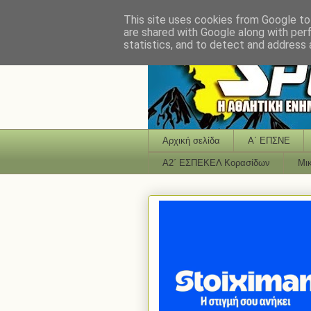
This site uses cookies from Google to 
are shared with Google along with per
statistics, and to detect and address 
Αρχική σελίδα
Α΄ ΕΠΣΝΕ
Α2΄ ΕΣΠΕΚΕΛ Κορασίδων
Μι