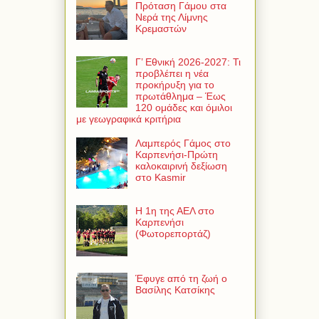
Πρόταση Γάμου στα
Νερά της Λίμνης
Κρεμαστών
Γ’ Εθνική 2026-2027: Τι
προβλέπει η νέα
προκήρυξη για το
πρωτάθλημα – Έως
120 ομάδες και όμιλοι
με γεωγραφικά κριτήρια
Λαμπερός Γάμος στο
Καρπενήσι-Πρώτη
καλοκαιρινή δεξίωση
στο Kasmir
Η 1η της ΑΕΛ στο
Καρπενήσι
(Φωτορεπορτάζ)
Έφυγε από τη ζωή ο
Βασίλης Κατσίκης