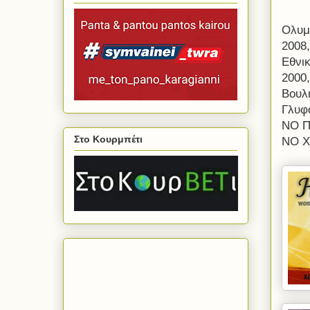
Ολυμπ
2008,
Εθνικ
2000,
Βουλι
Γλυφά
ΝΟ Π
Στο Κουρμπέτι
ΝΟ Χί