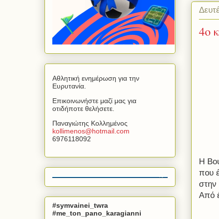
Δευτ
4ο 
Αθλητική ενημέρωση για την
Ευρυτανία.
Επικοινωνήστε μαζί μας για
οτιδήποτε θελήσετε.
Παναγιώτης Κολλημένος
kollimenos
@
hotmail
.
com
6976118092
H Βο
που έ
στην 
Από 
#symvainei_twra
#me_ton_pano_karagianni