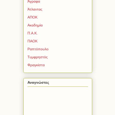
Άγραφα
Άτλαντας
ΑΠΟΚ
Ακαδημία
Π.Α.Κ.
ΠΑΟΚ
Ραπτόπουλο
Τυμφρηστός
Φραγκίστα
Αναγνώστες