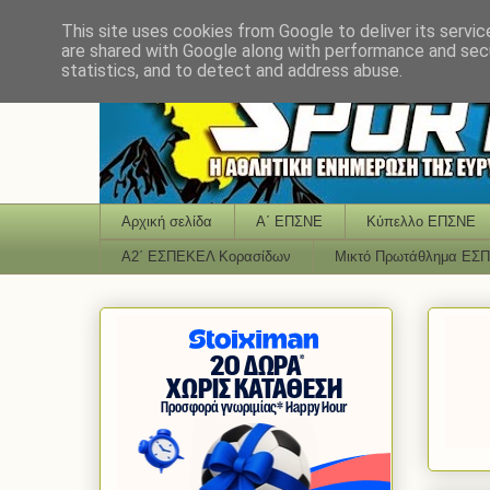
This site uses cookies from Google to deliver its servic
are shared with Google along with performance and secu
statistics, and to detect and address abuse.
Αρχική σελίδα
Α΄ ΕΠΣΝΕ
Κύπελλο ΕΠΣΝΕ
Α2΄ ΕΣΠΕΚΕΛ Κορασίδων
Μικτό Πρωτάθλημα ΕΣ