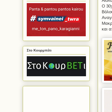
Αίολο
Ο 30χ
Βόλου
Αναγ
Μακρ
και 
Στο Κουρμπέτι