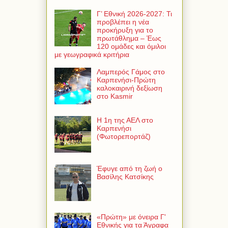
Γ’ Εθνική 2026-2027: Τι
προβλέπει η νέα
προκήρυξη για το
πρωτάθλημα – Έως
120 ομάδες και όμιλοι
με γεωγραφικά κριτήρια
Λαμπερός Γάμος στο
Καρπενήσι-Πρώτη
καλοκαιρινή δεξίωση
στο Kasmir
Η 1η της ΑΕΛ στο
Καρπενήσι
(Φωτορεπορτάζ)
Έφυγε από τη ζωή ο
Βασίλης Κατσίκης
«Πρώτη» με όνειρα Γ'
Εθνικής για τα Άγραφα