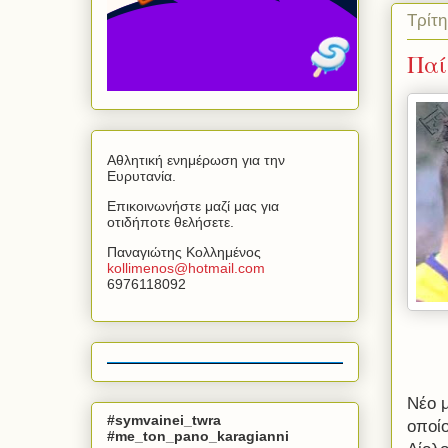
Τρίτ
Παί
Αθλητική ενημέρωση για την
Ευρυτανία.
Επικοινωνήστε μαζί μας για
οτιδήποτε θελήσετε.
Παναγιώτης Κολλημένος
kollimenos
@
hotmail
.
com
6976118092
Νέο μ
#symvainei_twra
οποίο
#me_ton_pano_karagianni