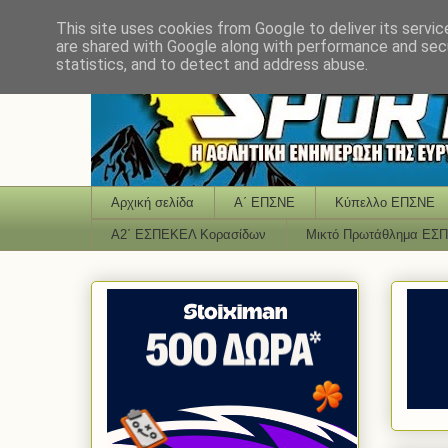
This site uses cookies from Google to deliver its servic
are shared with Google along with performance and secu
statistics, and to detect and address abuse.
Αρχική σελίδα
Α΄ ΕΠΣΝΕ
Κύπελλο ΕΠΣΝΕ
Α2΄ ΕΣΠΕΚΕΛ Κορασίδων
Μικτό Πρωτάθλημα ΕΣ