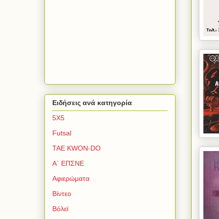
Ειδήσεις ανά κατηγορία
5Χ5
Futsal
TAE KWON-DO
Α΄ ΕΠΣΝΕ
Αφιερώματα
Βίντεο
Βόλεϊ