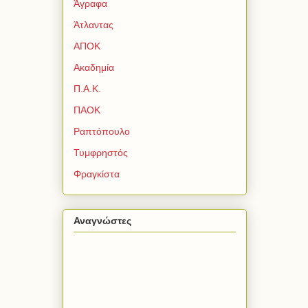
Άγραφα
Άτλαντας
ΑΠΟΚ
Ακαδημία
Π.Α.Κ.
ΠΑΟΚ
Ραπτόπουλο
Τυμφρηστός
Φραγκίστα
Αναγνώστες