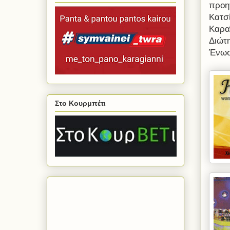
προη
Κατσί
Καρα
Διώτη
Ένωση
Στο Κουρμπέτι