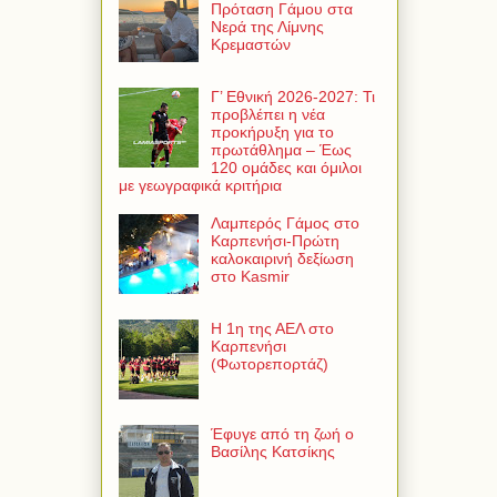
Πρόταση Γάμου στα
Νερά της Λίμνης
Κρεμαστών
Γ’ Εθνική 2026-2027: Τι
προβλέπει η νέα
προκήρυξη για το
πρωτάθλημα – Έως
120 ομάδες και όμιλοι
με γεωγραφικά κριτήρια
Λαμπερός Γάμος στο
Καρπενήσι-Πρώτη
καλοκαιρινή δεξίωση
στο Kasmir
Η 1η της ΑΕΛ στο
Καρπενήσι
(Φωτορεπορτάζ)
Έφυγε από τη ζωή ο
Βασίλης Κατσίκης