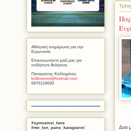
Τρίτ
Παρ
Ευρ
Αθλητική ενημέρωση για την
Ευρυτανία.
Επικοινωνήστε μαζί μας για
οτιδήποτε θελήσετε.
Παναγιώτης Κολλημένος
kollimenos
@
hotmail
.
com
6976118092
#symvainei_twra
Δυο μ
#me_ton_pano_karagianni