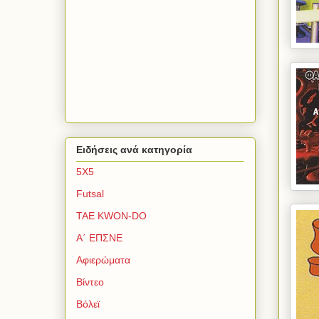
Ειδήσεις ανά κατηγορία
5Χ5
Futsal
TAE KWON-DO
Α΄ ΕΠΣΝΕ
Αφιερώματα
Βίντεο
Βόλεϊ