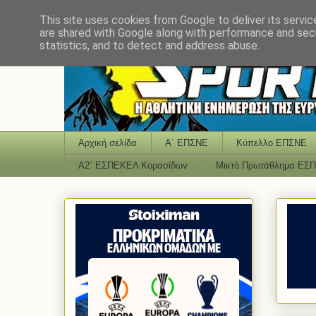
This site uses cookies from Google to deliver its servic
are shared with Google along with performance and secu
statistics, and to detect and address abuse.
Αρχική σελίδα
Α΄ ΕΠΣΝΕ
Κύπελλο ΕΠΣΝΕ
Α2΄ ΕΣΠΕΚΕΛ Κορασίδων
Μικτό Πρωτάθλημα ΕΣ