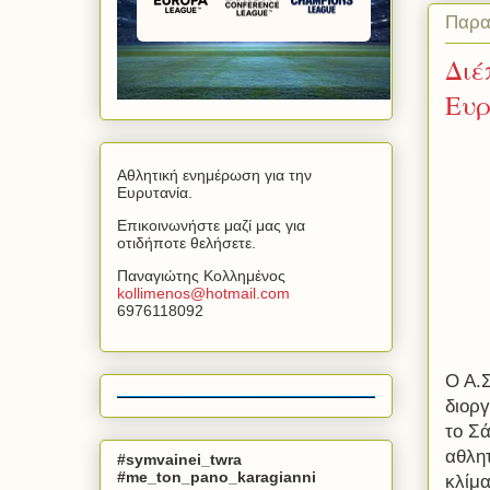
Παρα
Διέ
Ευρ
Αθλητική ενημέρωση για την
Ευρυτανία.
Επικοινωνήστε μαζί μας για
οτιδήποτε θελήσετε.
Παναγιώτης Κολλημένος
kollimenos
@
hotmail
.
com
6976118092
Ο Α.
διορ
το Σ
αθλητ
#symvainei_twra
#me_ton_pano_karagianni
κλίμ