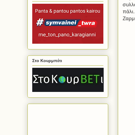
συλλ
πάλι
Ζαρμ
Στο Κουρμπέτι