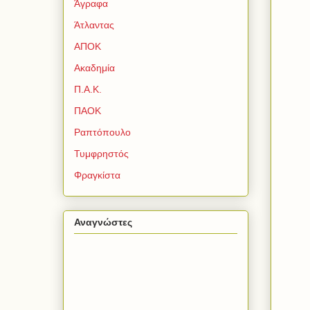
Άγραφα
Άτλαντας
ΑΠΟΚ
Ακαδημία
Π.Α.Κ.
ΠΑΟΚ
Ραπτόπουλο
Τυμφρηστός
Φραγκίστα
Αναγνώστες