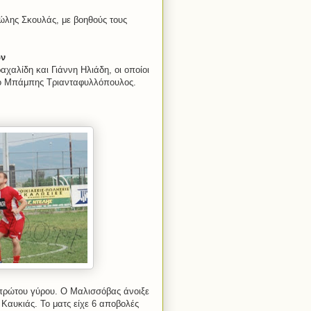
ώλης Σκουλάς, με βοηθούς τους
ων
αχαλίδη και Γιάννη Ηλιάδη, οι οποίοι
αι ο Μπάμπης Τριανταφυλλόπουλος.
 πρώτου γύρου. Ο Μαλισσόβας άνοιξε
 Καυκιάς. Το ματς είχε 6 αποβολές