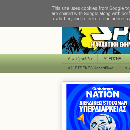
This site uses cookies from Google to 
are shared with Google along with per
statistics, and to detect and address 
Αρχική σελίδα
Α΄ ΕΠΣΝΕ
Α2΄ ΕΣΠΕΚΕΛ Κορασίδων
Μι