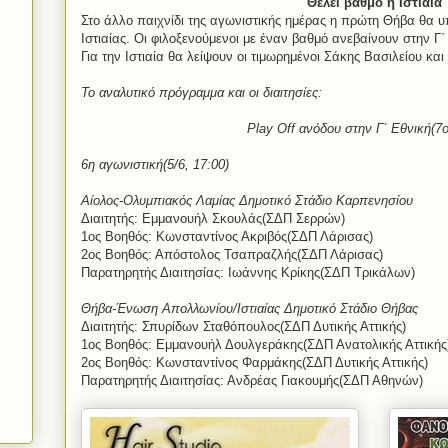
Θέλει βαθμό η Ιστιαία
Στο άλλο παιχνίδι της αγωνιστικής ημέρας η πρώτη Θήβα θα 
Ιστιαίας. Οι φιλοξενούμενοι με έναν βαθμό ανεβαίνουν στην Γ΄
Για την Ιστιαία θα λείψουν οι τιμωρημένοι Σάκης Βασιλείου κα
Το αναλυτικό πρόγραμμα και οι διαιτησίες:
Play
Off
ανόδου στην Γ΄ Εθνική(7ο
6η αγωνιστική(5/6, 17:00)
Αίολος-Ολυμπιακός Λαμίας Δημοτικό Στάδιο Καρπενησίου
Διαιτητής: Εμμανουήλ Σκουλάς(ΣΔΠ Σερρών)
1ος Βοηθός: Κωνσταντίνος Ακριβός(ΣΔΠ Λάρισας)
2ος Βοηθός: Απόστολος Τσαπραζλής(ΣΔΠ Λάρισας)
Παρατηρητής Διαιτησίας: Ιωάννης Κρίκης(ΣΔΠ Τρικάλων)
Θήβα-Ένωση Απολλωνίου/Ιστιαίας Δημοτικό Στάδιο Θήβας
Διαιτητής: Σπυρίδων Σταθόπουλος(ΣΔΠ Δυτικής Αττικής)
1ος Βοηθός: Εμμανουήλ Δουλγεράκης(ΣΔΠ Ανατολικής Αττικής
2ος Βοηθός: Κωνσταντίνος Φαρμάκης(ΣΔΠ Δυτικής Αττικής)
Παρατηρητής Διαιτησίας: Ανδρέας Γιακουμής(ΣΔΠ Αθηνών)