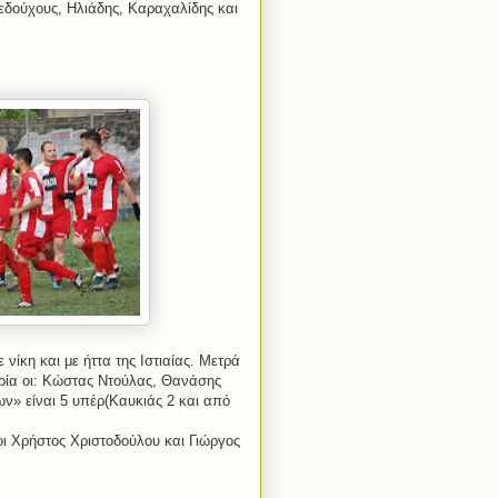
εδούχους, Ηλιάδης, Καραχαλίδης και
νίκη και με ήττα της Ιστιαίας. Μετρά
ωρία οι: Κώστας Ντούλας, Θανάσης
ν» είναι 5 υπέρ(Καυκιάς 2 και από
ι Χρήστος Χριστοδούλου και Γιώργος