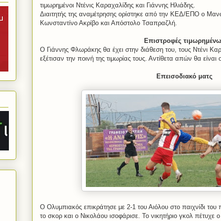
τιμωρημένοι Ντένις Καραχαλίδης και Γιάννης Ηλιάδης.
Διαιτητής της αναμέτρησης ορίστηκε από την ΚΕΔ/ΕΠΟ ο Μαν
Κωνσταντίνο Ακρίβο και Απόστολο Τσαπραζλή.
Επιστροφές τιμωρημέν
Ο Γιάννης Φλωράκης θα έχει στην διάθεση του, τους Ντένι Καρ
εξέτισαν την ποινή της τιμωρίας τους. Αντίθετα απών θα είν
Επεισοδιακό ματς
Ο Ολυμπιακός επικράτησε με 2-1 του Αιόλου στο παιχνίδι του
το σκορ και ο Νικολάου ισοφάρισε. Το νικητήριο γκολ πέτυχε ο