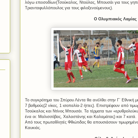
λόγω επεισοδίων(Τσούκαλος, Ντούλας, Μπουσάι για τους γηπ
Τριανταφυλλόπουλος για τους φιλοξενούμενους).
Ο Ολυμπιακός Λαμίας
Το συγκρότημα του Σπύρου Λέντα θα ανέλθει στην Γ΄ Εθνική με 
7 βαθμούς(2 νίκες, 1 ισοπαλία-2 ήττες). Επιστρέφουν από τιμ
Τσούκαλος και Ντίνος Μπουσάι. Τα τέρματα των
«ερυθρολεύκω
ένα οι: Μαλισσόβας, Χαλαστάνης και Καλαμάτας) και 7 κατά.
Από τους πρωταθλητές Φθιώτιδας θα απουσιάσουν τιμωρημένο
Καυκιάς.