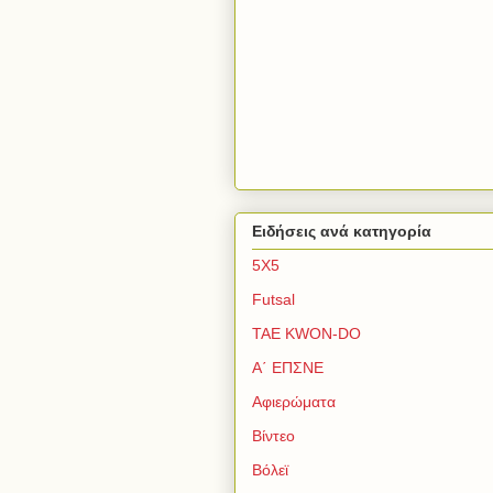
Ειδήσεις ανά κατηγορία
5Χ5
Futsal
TAE KWON-DO
Α΄ ΕΠΣΝΕ
Αφιερώματα
Βίντεο
Βόλεϊ