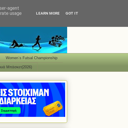
user-agent
erate usage
LEARN MORE
GOT IT
Women΄s Futsal Championship
ουά Μπάσκετ(2026)