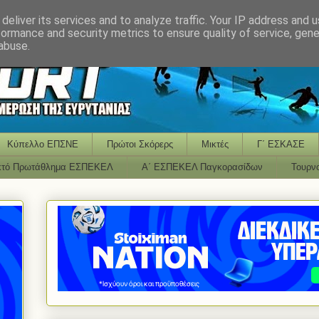
deliver its services and to analyze traffic. Your IP address and 
formance and security metrics to ensure quality of service, gen
abuse.
Κύπελλο ΕΠΣΝΕ
Πρώτοι Σκόρερς
Μικτές
Γ΄ ΕΣΚΑΣΕ
κτό Πρωτάθλημα ΕΣΠΕΚΕΛ
Α΄ ΕΣΠΕΚΕΛ Παγκορασίδων
Τουρν