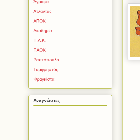
Άγραφα
Άτλαντας
ΑΠΟΚ
Ακαδημία
Π.Α.Κ.
ΠΑΟΚ
Ραπτόπουλο
Τυμφρηστός
Φραγκίστα
Αναγνώστες