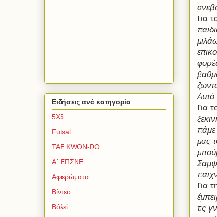
ανεβ
Για τ
παιδι
μιλάω
επικο
φορές
βαθμό
ζωντά
Αυτό
Ειδήσεις ανά κατηγορία
Για 
5Χ5
ξεκιν
πάμε 
Futsal
μας τ
TAE KWON-DO
μπούμ
Α΄ ΕΠΣΝΕ
Σαμψο
παιχν
Αφιερώματα
Για τ
Βίντεο
έμπει
Βόλεϊ
τις γ