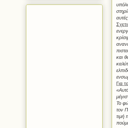
υπόλο
στηρί
αυτές
Σχετι
ενεργ
κρίσι
ανανέ
πιστε
και θ
καλύτ
ελπιδ
ενσωμ
Για τ
«Αυτά
μέγισ
Το φι
τον Π
τιμή 
πούμε