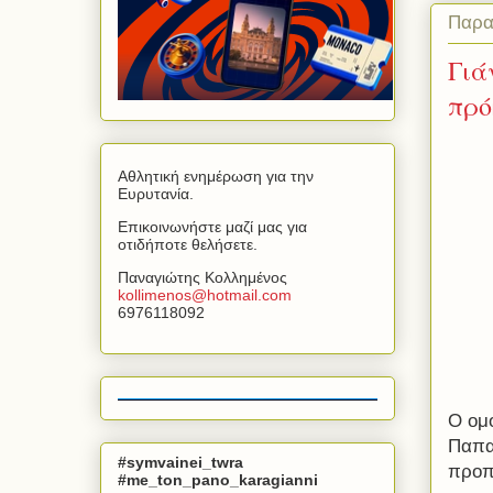
Παρα
Γιά
πρό
Αθλητική ενημέρωση για την
Ευρυτανία.
Επικοινωνήστε μαζί μας για
οτιδήποτε θελήσετε.
Παναγιώτης Κολλημένος
kollimenos
@
hotmail
.
com
6976118092
Ο ομ
Παπα
#symvainei_twra
προπ
#me_ton_pano_karagianni