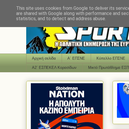
This site uses cookies from Google to deliver its servic
are shared with Google along with performance and secu
statistics, and to detect and address abuse.
Αρχική σελίδα
Α΄ ΕΠΣΝΕ
Κύπελλο ΕΠΣΝΕ
Α2΄ ΕΣΠΕΚΕΛ Κορασίδων
Μικτό Πρωτάθλημα ΕΣ