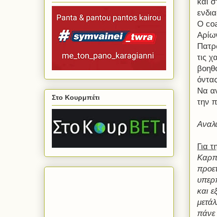
και 
ενδι
Ο
co
Αρίων
Πατρ
τις χ
βοηθό
όντα
Να α
Στο Κουρμπέτι
την 
Αναλ
Για 
Καρπε
προετ
υπερπ
και ε
μετάλ
πάνε 