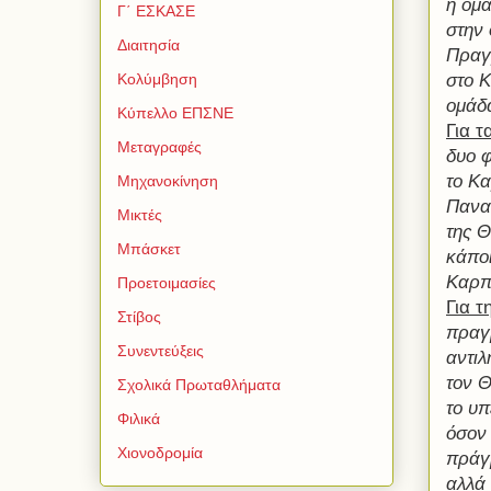
η ομά
Γ΄ ΕΣΚΑΣΕ
στην 
Διαιτησία
Πραγ
στο Κ
Κολύμβηση
ομάδ
Κύπελλο ΕΠΣΝΕ
Για 
Μεταγραφές
δυο φ
το Κα
Μηχανοκίνηση
Παναι
Μικτές
της 
Μπάσκετ
κάποι
Καρπε
Προετοιμασίες
Για 
Στίβος
πραγμ
Συνεντεύξεις
αντιλ
τον Θ
Σχολικά Πρωταθλήματα
το υπ
Φιλικά
όσον
Χιονοδρομία
πράγ
αλλά 