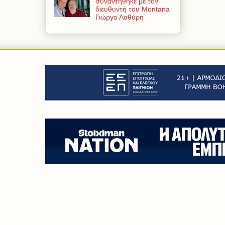
συναντήθηκε με τον
διευθυντή του Montana
Γιώργο Λαθύρη