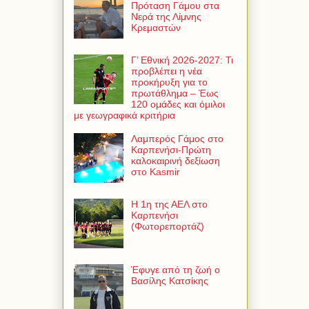
Πρόταση Γάμου στα
Νερά της Λίμνης
Κρεμαστών
Γ’ Εθνική 2026-2027: Τι
προβλέπει η νέα
προκήρυξη για το
πρωτάθλημα – Έως
120 ομάδες και όμιλοι
με γεωγραφικά κριτήρια
Λαμπερός Γάμος στο
Καρπενήσι-Πρώτη
καλοκαιρινή δεξίωση
στο Kasmir
Η 1η της ΑΕΛ στο
Καρπενήσι
(Φωτορεπορτάζ)
Έφυγε από τη ζωή ο
Βασίλης Κατσίκης