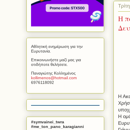
Τρίτη
Η π
Δευ
Αθλητική ενημέρωση για την
Ευρυτανία.
Επικοινωνήστε μαζί μας για
οτιδήποτε θελήσετε.
Παναγιώτης Κολλημένος
kollimenos
@
hotmail
.
com
6976118092
Η Ακ
Χρήσ
υποχ
Η ομ
#symvainei_twra
Ευρυ
#me_ton_pano_karagianni
Γιάν