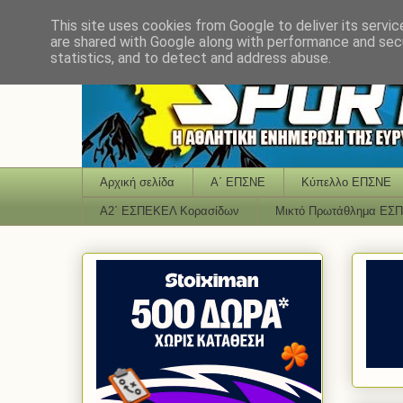
This site uses cookies from Google to deliver its servic
are shared with Google along with performance and secu
statistics, and to detect and address abuse.
Αρχική σελίδα
Α΄ ΕΠΣΝΕ
Κύπελλο ΕΠΣΝΕ
Α2΄ ΕΣΠΕΚΕΛ Κορασίδων
Μικτό Πρωτάθλημα ΕΣ