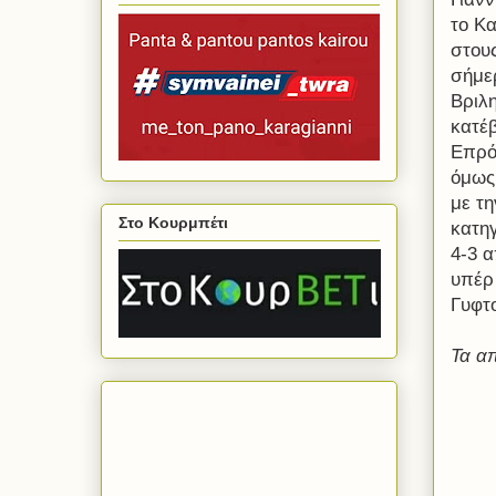
το Κα
στους
σήμε
Βριλη
κατέβ
Επρόκ
όμως 
με τη
Στο Κουρμπέτι
κατη
4-3 
υπέρ
Γυφτ
Τα απ