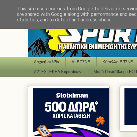
This site uses cookies from Google to deliver its servic
are shared with Google along with performance and secu
statistics, and to detect and address abuse.
Αρχική σελίδα
Α΄ ΕΠΣΝΕ
Κύπελλο ΕΠΣΝΕ
Α2΄ ΕΣΠΕΚΕΛ Κορασίδων
Μικτό Πρωτάθλημα ΕΣ