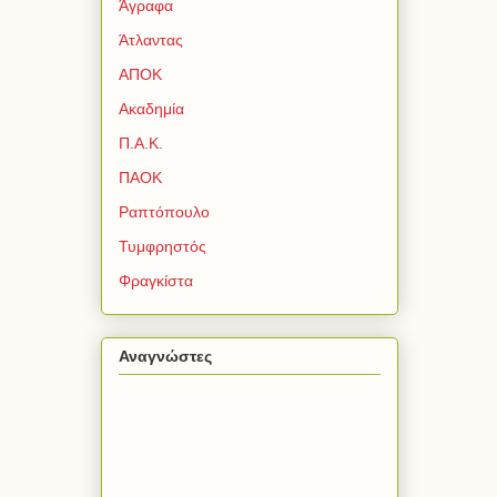
Άγραφα
Άτλαντας
ΑΠΟΚ
Ακαδημία
Π.Α.Κ.
ΠΑΟΚ
Ραπτόπουλο
Τυμφρηστός
Φραγκίστα
Αναγνώστες