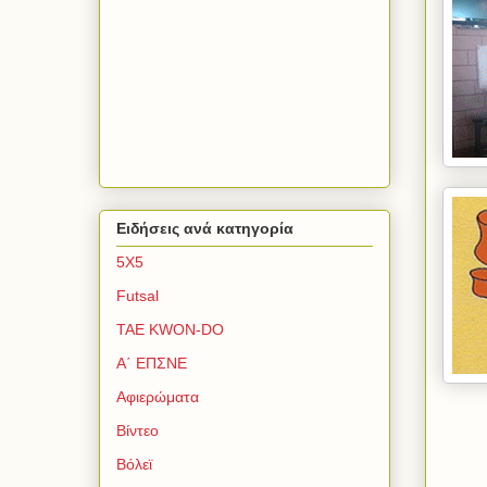
Ειδήσεις ανά κατηγορία
5Χ5
Futsal
TAE KWON-DO
Α΄ ΕΠΣΝΕ
Αφιερώματα
Βίντεο
Βόλεϊ