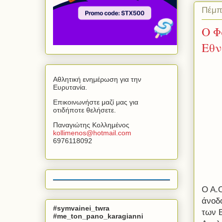
Πέμπ
Ο Φ
Εθν
Αθλητική ενημέρωση για την
Ευρυτανία.
Επικοινωνήστε μαζί μας για
οτιδήποτε θελήσετε.
Παναγιώτης Κολλημένος
kollimenos
@
hotmail
.
com
6976118092
Ο Α.
άνοδο
#symvainei_twra
των 
#me_ton_pano_karagianni