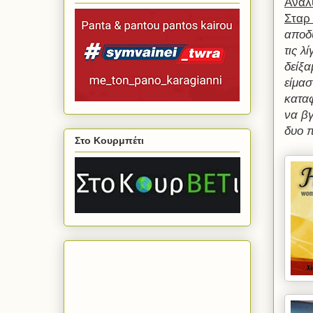
Αναλ
Σταρ
αποδυ
τις λ
δείξα
είμασ
καταφ
να βγ
δυο π
Στο Κουρμπέτι