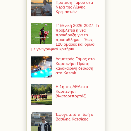
Πρόταση Γάμου στα
Νερά της Λίμνης
Κρεμαστών
Γ’ Εθνική 2026-2027: Τι
προβλέπει η νέα
προκήρυξη για το
πρωτάθλημα – Έως
120 ομάδες και όμιλοι
με γεωγραφικά κριτήρια
Λαμπερός Γάμος στο
Καρπενήσι-Πρώτη
καλοκαιρινή δεξίωση
στο Kasmir
Η 1η της ΑΕΛ στο
Καρπενήσι
(Φωτορεπορτάζ)
Έφυγε από τη ζωή ο
Βασίλης Κατσίκης