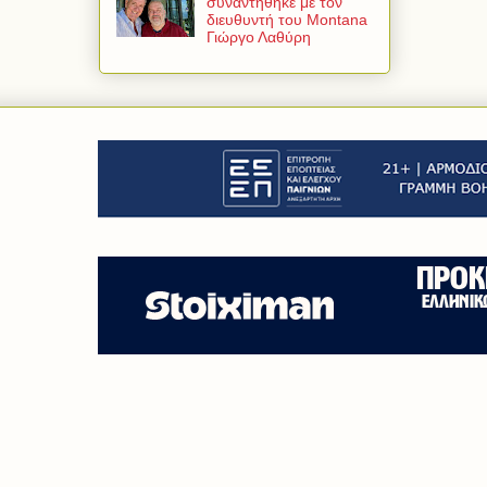
συναντήθηκε με τον
διευθυντή του Montana
Γιώργο Λαθύρη