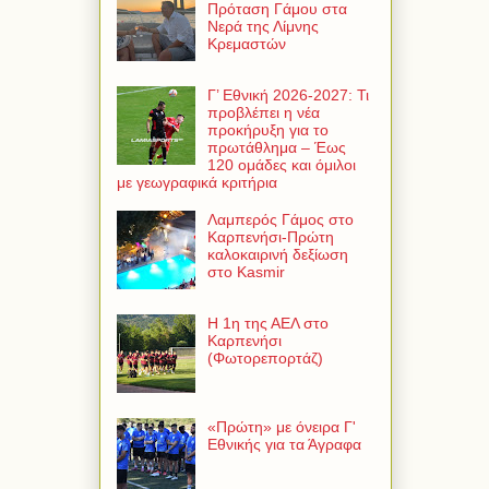
Πρόταση Γάμου στα
Νερά της Λίμνης
Κρεμαστών
Γ’ Εθνική 2026-2027: Τι
προβλέπει η νέα
προκήρυξη για το
πρωτάθλημα – Έως
120 ομάδες και όμιλοι
με γεωγραφικά κριτήρια
Λαμπερός Γάμος στο
Καρπενήσι-Πρώτη
καλοκαιρινή δεξίωση
στο Kasmir
Η 1η της ΑΕΛ στο
Καρπενήσι
(Φωτορεπορτάζ)
«Πρώτη» με όνειρα Γ'
Εθνικής για τα Άγραφα