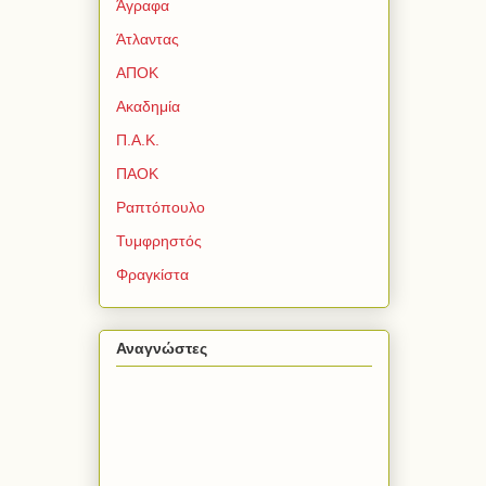
Άγραφα
Άτλαντας
ΑΠΟΚ
Ακαδημία
Π.Α.Κ.
ΠΑΟΚ
Ραπτόπουλο
Τυμφρηστός
Φραγκίστα
Αναγνώστες