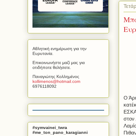
Τετά
Μπα
Ευρ
Αθλητική ενημέρωση για την
Ευρυτανία.
Επικοινωνήστε μαζί μας για
οτιδήποτε θελήσετε.
Παναγιώτης Κολλημένος
kollimenos
@
hotmail
.
com
6976118092
Ο Άρη
κατέ
ΕΣΚΑΣ
στον 
Λαμί
#symvainei_twra
#me_ton_pano_karagianni
Πιθαν