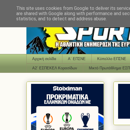
This site uses cookies from Google to deliver its servic
are shared with Google along with performance and secu
statistics, and to detect and address abuse.
Αρχική σελίδα
Α΄ ΕΠΣΝΕ
Κύπελλο ΕΠΣΝΕ
Α2΄ ΕΣΠΕΚΕΛ Κορασίδων
Μικτό Πρωτάθλημα ΕΣ