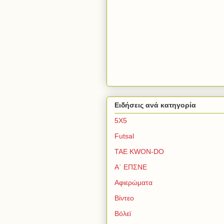
Ειδήσεις ανά κατηγορία
5Χ5
Futsal
TAE KWON-DO
Α΄ ΕΠΣΝΕ
Αφιερώματα
Βίντεο
Βόλεϊ