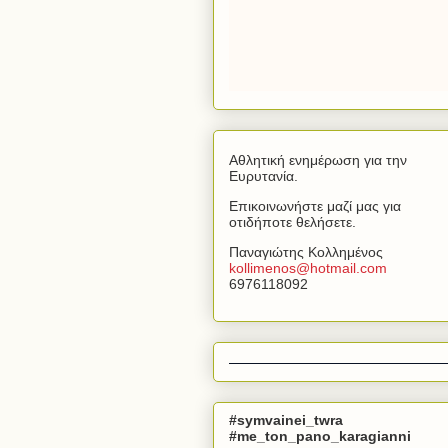
Αθλητική ενημέρωση για την
Ευρυτανία.
Επικοινωνήστε μαζί μας για
οτιδήποτε θελήσετε.
Παναγιώτης Κολλημένος
kollimenos
@
hotmail
.
com
6976118092
#symvainei_twra
#me_ton_pano_karagianni