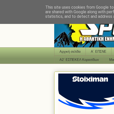
This site uses cookies from Google to 
are shared with Google along with per
statistics, and to detect and address 
Αρχική σελίδα
Α΄ ΕΠΣΝΕ
Α2΄ ΕΣΠΕΚΕΛ Κορασίδων
Μι