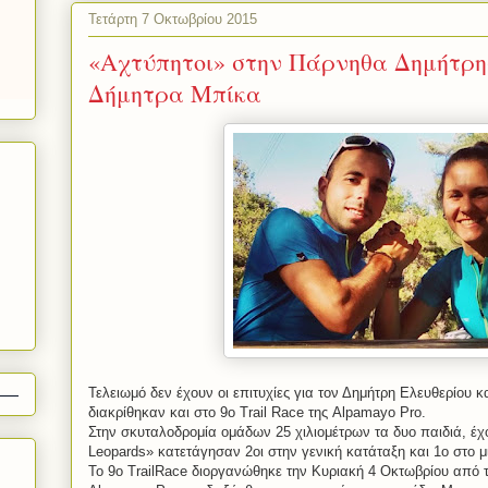
Τετάρτη 7 Οκτωβρίου 2015
«Αχτύπητοι» στην Πάρνηθα Δημήτρη
Δήμητρα Μπίκα
Τελειωμό δεν έχουν οι επιτυχίες για τον Δημήτρη Ελευθερίου 
διακρίθηκαν και στο 9o
Trail
Race
της
Alpamayo
Pro
.
Στην σκυταλοδρομία ομάδων 25 χιλιομέτρων τα δυο παιδιά, έχ
Leopards
» κατετάγησαν 2οι στην γενική κατάταξη και 1o στο μι
To
9
o
TrailRace
διοργανώθηκε την Κυριακή 4 Οκτωβρίου από 