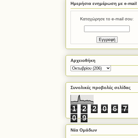
Ημερήσια ενημέρωση με e-mail
Καταχώρησε το e-mail σου:
Αρχειοθήκη
Συνολικές προβολές σελίδας
1
2
2
0
6
7
0
9
Νέα Ομάδων