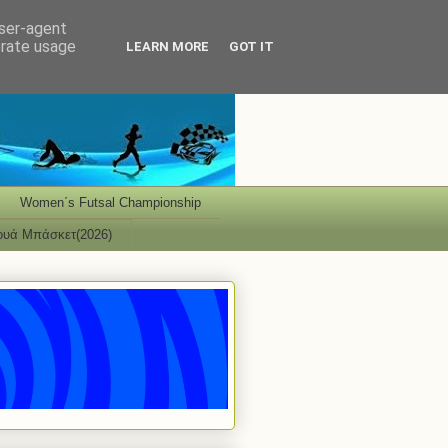
user-agent
erate usage
LEARN MORE
GOT IT
Women΄s Futsal Championship
ουά Μπάσκετ(2026)