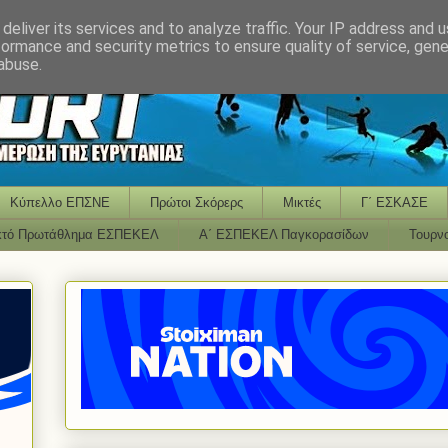
deliver its services and to analyze traffic. Your IP address and 
formance and security metrics to ensure quality of service, gen
abuse.
Κύπελλο ΕΠΣΝΕ
Πρώτοι Σκόρερς
Μικτές
Γ΄ ΕΣΚΑΣΕ
κτό Πρωτάθλημα ΕΣΠΕΚΕΛ
Α΄ ΕΣΠΕΚΕΛ Παγκορασίδων
Τουρν