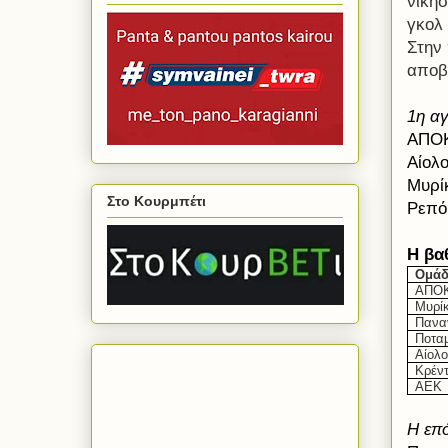
νίκησ
γκολ 
Στην
αποβ
1η αγ
ΑΠΟΚ
Αίολ
Μυρί
Στο Κουρμπέτι
Ρεπό
H
βα
Ομά
ΑΠΟΚ
Μυρί
Πανα
Ποτα
Αίολο
Κρέν
ΑΕΚ
Η επό