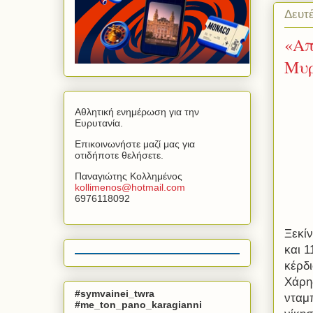
Δευτ
«Απ
Μυρ
Αθλητική ενημέρωση για την
Ευρυτανία.
Επικοινωνήστε μαζί μας για
οτιδήποτε θελήσετε.
Παναγιώτης Κολλημένος
kollimenos
@
hotmail
.
com
6976118092
Ξεκί
και 
κέρδι
Χάρη
#symvainei_twra
νταμπ
#me_ton_pano_karagianni