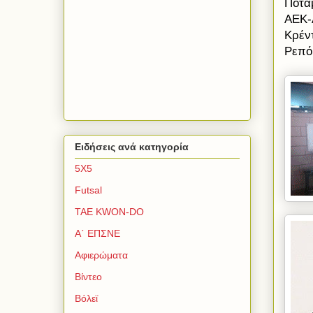
Ποτα
ΑΕΚ-
Κρέν
Ρεπό
Ειδήσεις ανά κατηγορία
5Χ5
Futsal
TAE KWON-DO
Α΄ ΕΠΣΝΕ
Αφιερώματα
Βίντεο
Βόλεϊ