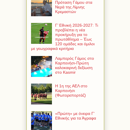
Πρόταση Γάμου στα
Νερά της Λίμνης
Κρεμαστών
Γ’ Εθνική 2026-2027: Τι
προβλέπει η νέα
προκήρυξη για το
πρωτάθλημα – Έως
120 ομάδες και όμιλοι
με γεωγραφικά κριτήρια
Λαμπερός Γάμος στο
Καρπενήσι-Πρώτη
καλοκαιρινή δεξίωση
στο Kasmir
Η 1η της ΑΕΛ στο
Καρπενήσι
(Φωτορεπορτάζ)
«Πρώτη» με όνειρα Γ'
Εθνικής για τα Άγραφα