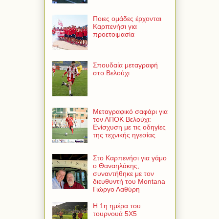
Ποιες ομάδες έρχονται
Καρπενήσι για
προετοιμασία
Σπουδαία μεταγραφή
στο Βελούχι
Μεταγραφικό σαφάρι για
τον ΑΠΟΚ Βελούχι:
Ενίσχυση με τις οδηγίες
της τεχνικής ηγεσίας
Στο Καρπενήσι για γάμο
ο Θαναηλάκης,
συναντήθηκε με τον
διευθυντή του Montana
Γιώργο Λαθύρη
Η 1η ημέρα του
τουρνουά 5Χ5