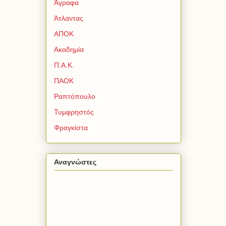
Άγραφα
Άτλαντας
ΑΠΟΚ
Ακαδημία
Π.Α.Κ.
ΠΑΟΚ
Ραπτόπουλο
Τυμφρηστός
Φραγκίστα
Αναγνώστες