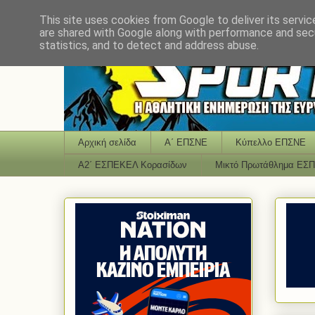
This site uses cookies from Google to deliver its servic
are shared with Google along with performance and secu
statistics, and to detect and address abuse.
Αρχική σελίδα
Α΄ ΕΠΣΝΕ
Κύπελλο ΕΠΣΝΕ
Α2΄ ΕΣΠΕΚΕΛ Κορασίδων
Μικτό Πρωτάθλημα ΕΣ