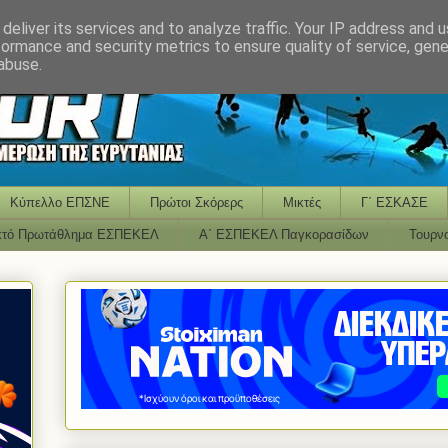
deliver its services and to analyze traffic. Your IP address and 
formance and security metrics to ensure quality of service, gen
abuse.
Κύπελλο ΕΠΣΝΕ
Πρώτοι Σκόρερς
Μικτές
Γ΄ ΕΣΚΑΣΕ
κτό Πρωτάθλημα ΕΣΠΕΚΕΛ
Α΄ ΕΣΠΕΚΕΛ Παγκορασίδων
Τουρν