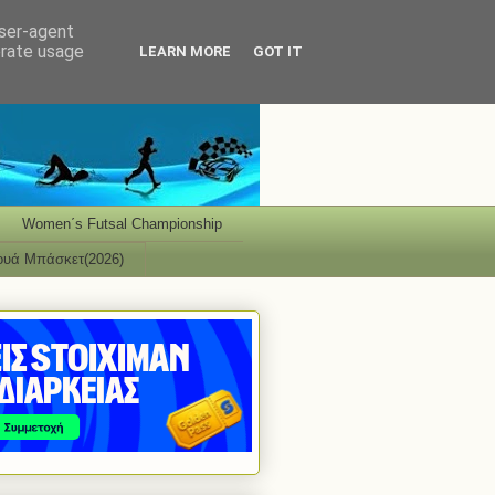
user-agent
erate usage
LEARN MORE
GOT IT
Women΄s Futsal Championship
ουά Μπάσκετ(2026)