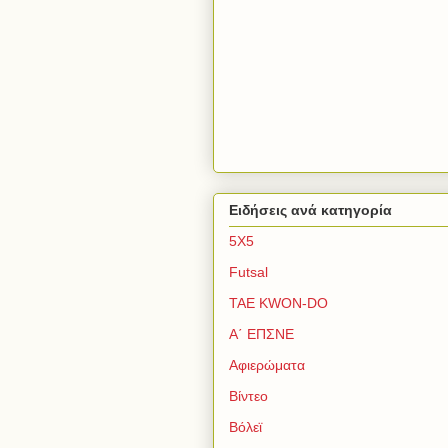
Ειδήσεις ανά κατηγορία
5Χ5
Futsal
TAE KWON-DO
Α΄ ΕΠΣΝΕ
Αφιερώματα
Βίντεο
Βόλεϊ