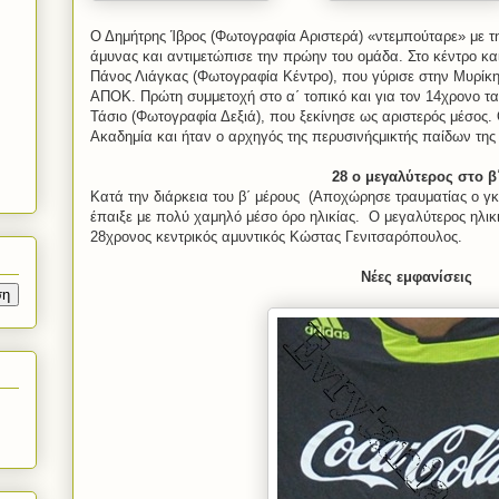
Ο Δημήτρης Ίβρος (Φωτογραφία Αριστερά) «ντεμπούταρε» με τη
άμυνας και αντιμετώπισε την πρώην του ομάδα. Στο κέντρο κα
Πάνος Λιάγκας (Φωτογραφία Κέντρο), που γύρισε στην Μυρίκη
ΑΠΟΚ. Πρώτη συμμετοχή στο α΄ τοπικό και για τον 14χρονο τ
Τάσιο (Φωτογραφία Δεξιά), που ξεκίνησε ως αριστερός μέσος.
Ακαδημία και ήταν ο αρχηγός της περυσινήςμικτής παίδων τη
28 ο μεγαλύτερος στο β
Κατά την διάρκεια του β΄ μέρους
(Αποχώρησε τραυματίας ο γκ
έπαιξε με πολύ χαμηλό μέσο όρο ηλικίας.
Ο μεγαλύτερος ηλικ
28χρονος κεντρικός αμυντικός Κώστας Γενιτσαρόπουλος.
Νέες εμφανίσεις