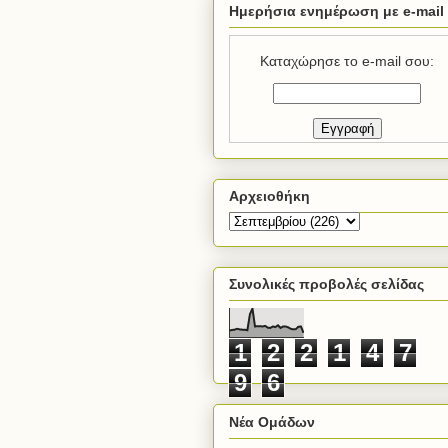
Ημερήσια ενημέρωση με e-mail
Καταχώρησε το e-mail σου:
Αρχειοθήκη
Συνολικές προβολές σελίδας
1
2
2
1
4
7
9
6
Νέα Ομάδων