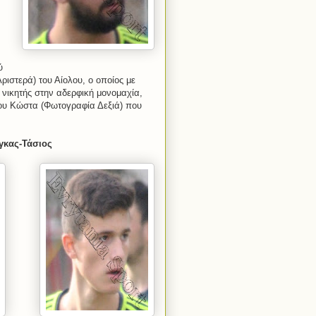
ύ
ιστερά) του Αίολου, ο οποίος με
 νικητής στην αδερφική μονομαχία,
του Κώστα (Φωτογραφία Δεξιά) που
γκας-Τάσιος