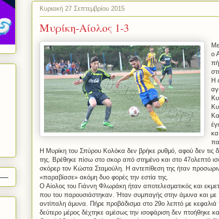
Κυριακή 27 Σεπτεμβρίου 2015
Μυρίκη-Αίολος 1-3
Με
ο 
πή
στ
Η 
αγ
Κυ
Κυ
Κα
έγ
κα
πα
Η Μυρίκη του Σπύρου Κολόκα δεν βρήκε ρυθμό, αφού δεν τις 
της. Βρέθηκε πίσω στο σκορ από στημένο και στο 47ολεπτό ισο
σκόρερ τον Κώστα Σταμούλη. Η αντεπίθεση της ήταν προσωριν
«παραβίασε» ακόμη δυο φορές την εστία της.
Ο Αίολος του Γιάννη Φλωράκη ήταν αποτελεσματικός και εκμετ
που του παρουσιάστηκαν. Ήταν συμπαγής στην άμυνα και με π
αντίπαλη άμυνα. Πήρε προβάδισμα στο 29ο λεπτό με κεφαλιά 
δεύτερο μέρος δέχτηκε αμέσως την ισοφάριση δεν πτοήθηκε κα