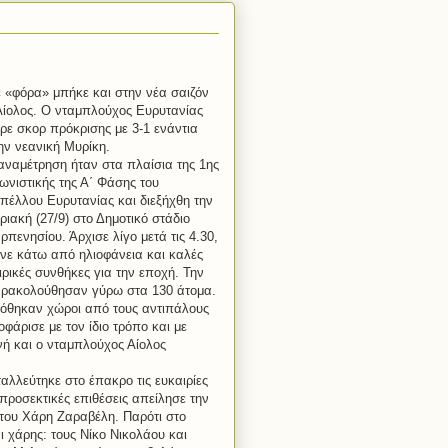
 «φόρα» μπήκε και στην νέα σαιζόν
Αίολος. Ο νταμπλούχος Ευρυτανίας
ρε σκορ πρόκρισης με 3-1 ενάντια
ην νεανική Μυρίκη.
αναμέτρηση ήταν στα πλαίσια της 1ης
ωνιστικής της Α΄ Φάσης του
πέλλου Ευρυτανίας και διεξήχθη την
ριακή (27/9) στο Δημοτικό στάδιο
ρπενησίου. Άρχισε λίγο μετά τις 4.30,
ινε κάτω από ηλιοφάνεια και καλές
ιρικές συνθήκες για την εποχή. Την
ρακολούθησαν γύρω στα 130 άτομα.
δόθηκαν χώροι από τους αντιπάλους
φάρισε με τον ίδιο τρόπο και με
ή και ο νταμπλούχος Αίολος
αλλεύτηκε στο έπακρο τις ευκαιρίες
ροσεκτικές επιθέσεις απείλησε την
του Χάρη Ζαραβέλη. Παρότι στο
ι χάρης: τους Νίκο Νικολάου και