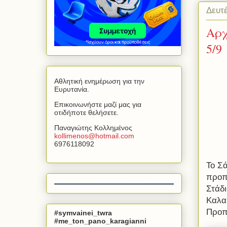
Δευτ
Αρχ
5/9
Αθλητική ενημέρωση για την
Ευρυτανία.
Επικοινωνήστε μαζί μας για
οτιδήποτε θελήσετε.
Παναγιώτης Κολλημένος
kollimenos
@
hotmail
.
com
6976118092
Το Σ
προπο
Στάδ
Καλα
Προπ
#symvainei_twra
#me_ton_pano_karagianni