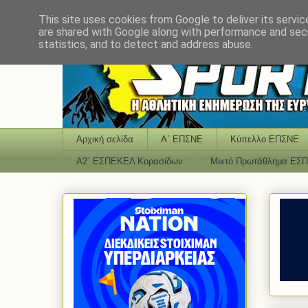
This site uses cookies from Google to deliver its servic
are shared with Google along with performance and secu
statistics, and to detect and address abuse.
Αρχική σελίδα
Α΄ ΕΠΣΝΕ
Κύπελλο ΕΠΣΝΕ
Α2΄ ΕΣΠΕΚΕΛ Κορασίδων
Μικτό Πρωτάθλημα ΕΣ