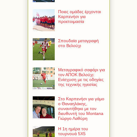
Ποιες ομάδες έρχονται
Καρπενήσι για
προετοιμασία
Σπουδαία μεταγραφή
στο Βελούχι
Μεταγραφικό σαφάρι για
τον ΑΠΟΚ Βελούχι:
Ενίσχυση με τις οδηγίες
της τεχνικής ηγεσίας
Στο Καρπενήσι για γάμο
ο Θαναηλάκης,
συναντήθηκε με τον
διευθυντή του Montana
Γιώργο Λαθύρη
Η 1η ημέρα του
τουρνουά 5Χ5