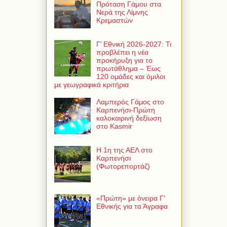
Πρόταση Γάμου στα
Νερά της Λίμνης
Κρεμαστών
Γ’ Εθνική 2026-2027: Τι
προβλέπει η νέα
προκήρυξη για το
πρωτάθλημα – Έως
120 ομάδες και όμιλοι
με γεωγραφικά κριτήρια
Λαμπερός Γάμος στο
Καρπενήσι-Πρώτη
καλοκαιρινή δεξίωση
στο Kasmir
Η 1η της ΑΕΛ στο
Καρπενήσι
(Φωτορεπορτάζ)
«Πρώτη» με όνειρα Γ'
Εθνικής για τα Άγραφα