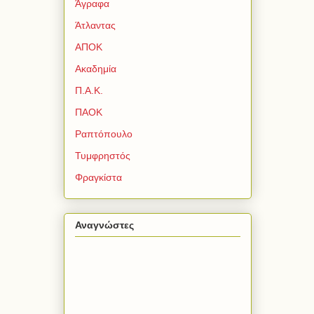
Άγραφα
Άτλαντας
ΑΠΟΚ
Ακαδημία
Π.Α.Κ.
ΠΑΟΚ
Ραπτόπουλο
Τυμφρηστός
Φραγκίστα
Αναγνώστες