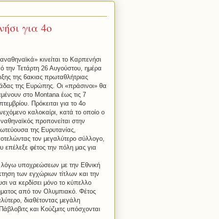
ήσι για 4ο
αναθηναϊκά» κινείται το Καρπενήσι
ό την Τετάρτη 26 Αυγούστου, ημέρα
ιξης της 6ακιας πρωταθλήτριας
άδας της Ευρώπης. Οι «πράσινοι» θα
αμένουν στο
Montana
έως τις 7
πτεμβρίου. Πρόκειται για το 4ο
νεχόμενο καλοκαίρι, κατά το οποίο ο
ναθηναϊκός προπονείται στην
ωτεύουσα της Ευρυτανίας,
οτελώντας τον μεγαλύτερο σύλλογο,
υ επέλεξε φέτος την πόλη μας για
ι λόγω υποχρεώσεων με την Εθνική
κτηση των εγχώριων τίτλων και την
σι να κερδίσει μόνο το κύπελλο
ήματος από τον Ολυμπιακό. Φέτος
καλύτερο, διαθέτοντας μεγάλη
Πάβλοβιτς και Κούζμιτς υπόσχονται