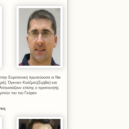
 στην Ευρυτανική πρωτεύουσα οι Νικ
), Όγκνιεν Κούζμιτς(Σερβία) και
. Απουσιάζουν επίσης ο προπονητής
ργατών του του Γκόραν
σεις