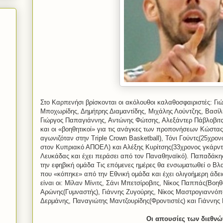
Στο Καρπενήσι βρίσκονται οι ακόλουθοι καλαθοσφαιριστές: Γι
Μποχωρίδης, Δημήτρης Διαμαντίδης, Μιχάλης Λούντζης, Βασίλ
Γιώργος Παπαγιάννης, Αντώνης Φώτσης, Αλεξάντερ Πάβλοβιτ
και οι «βοηθητικοί» για τις ανάγκες των προπονήσεων Κώστ
αγωνιζόταν στην Triple Crown Basketball), Τόνι Γούντς(25χρο
στον Κυπριακό ΑΠΟΕΛ) και Αλέξης Κυρίτσης(33χρονος γκάρντ
Λευκάδας και έχει περάσει από τον Παναθηναϊκό). Παπαδάκης
την εφηβική ομάδα Τις επόμενες ημέρες θα ενσωματωθεί ο Βλα
που «κόπηκε» από την Εθνική ομάδα και έχει ολιγοήμερη άδεια
είναι οι: Μίλαν Μίνιτς, Σάνι Μπετσίροβιτς, Νίκος Παππάς(Βοη
Αρώνης(Γυμναστής), Γιάννης Ζυγούρης, Νίκος Μαστρογιαννόπ
Δερμάνης, Παναγιώτης Μαντζουρίδης(Φροντιστές) και Γιάννης 
Οι απουσίες των διεθνώ