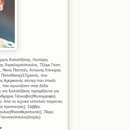
ώργος Καλαϊτζάκης, Λευτέρης
ης Χαραλαμπόπουλος, Τζέιμς Γκιστ,
ς, Νίκος Παππάς, Αντώνης Κόνιαρης
ας Παπαδάκης(17χρονος, που
νος Αμερικανός σέντερ που έπαιζε
, που αγωνιζόταν στην Δόξα
 και Καλαϊτζάκης προορίζονται για
δίμηρος Γιάνκοβιτς(Φωτογραφία),
. Από το τεχνικό επιτελείο παρόντες
θοί προπονητές), Σάββας
ουλος(Φυσιοθεραπευτές), Πάρις
Γιαννακόπουλος(Ιατρός).
ν