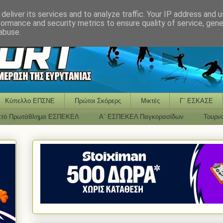
deliver its services and to analyze traffic. Your IP address and 
formance and security metrics to ensure quality of service, gen
abuse.
Κύπελλο ΕΠΣΝΕ
Πρώτοι Σκόρερς
Μικτές
Γ΄ ΕΣΚΑΣΕ
κτό Πρωτάθλημα ΕΣΠΕΚΕΛ
Α΄ ΕΣΠΕΚΕΛ Παγκορασίδων
Τουρν