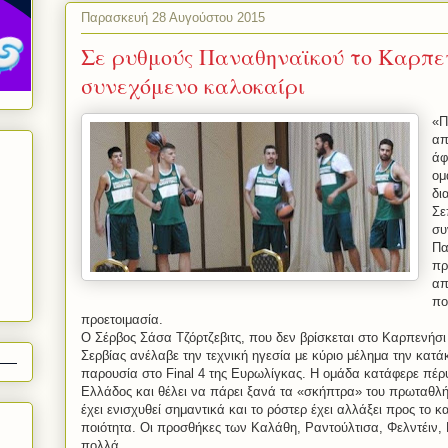
Παρασκευή 28 Αυγούστου 2015
Σε ρυθμούς Παναθηναϊκού το Καρπεν
συνεχόμενο καλοκαίρι
«Π
απ
άφ
ομ
δι
Σε
συ
Πα
πρ
απ
πο
προετοιμασία.
Ο Σέρβος Σάσα Τζόρτζεβιτς, που δεν βρίσκεται στο Καρπενήσ
Σερβίας ανέλαβε την τεχνική ηγεσία με κύριο μέλημα την κατά
παρουσία στο
Final
4 της Ευρωλίγκας. Η ομάδα κατάφερε πέρυ
Ελλάδος και θέλει να πάρει ξανά τα «σκήπτρα» του πρωταθλ
έχει ενισχυθεί σημαντικά και το ρόστερ έχει αλλάξει προς το 
ποιότητα. Οι προσθήκες των Καλάθη, Ραντούλτισα, Φελντέιν, 
πολλά.