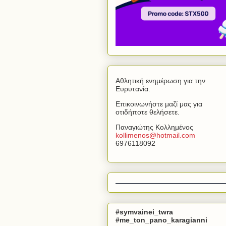
Αθλητική ενημέρωση για την
Ευρυτανία.
Επικοινωνήστε μαζί μας για
οτιδήποτε θελήσετε.
Παναγιώτης Κολλημένος
kollimenos
@
hotmail
.
com
6976118092
#symvainei_twra
#me_ton_pano_karagianni