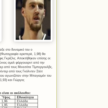
ξε στο δυναμικό του ο
(Φωτογραφία αριστερά, 1,98) θα
ις Γκρίζλις. Αποκτήθηκαν επίσης οι:
ύνιος σμολ φόργουορντ από την
τερ από τους Μινεσότα Τίμπεργουλβς,
έντερ από τους Γκόλντεν Στέιτ
, που αγωνιζόταν στην Μπαγιαμόν του
1,93) και Γιώργος
είναι οι ακόλουθοι:
Ύψος
Εθνικότητα
1,96
Ελλάδα
1,95
Ελλάδα