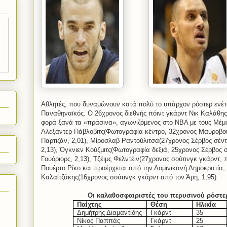
Αθλητές, που δυναμώνουν κατά πολύ το υπάρχον ρόστερ ενέτα
Παναθηναϊκός. Ο 26χρονος διεθνής πόιντ γκάρντ Νικ Καλάθης
φορά ξανά τα «πράσινα», αγωνιζόμενος στο
NBA
με τους Μέμφ
Αλεξάντερ Πάβλοβιτς(Φωτογραφία κέντρο, 32χρονος Μαυροβο
Παρτιζάν, 2,01), Μίροσλαβ Ραντούλιτσα(27χρονος Σέρβος σέν
2,13), Όγκνιεν Κούζμιτς(Φωτογραφία δεξιά, 25χρονος Σέρβος σ
Γουόριορς, 2,13), Τζέιμς Φελντέιν(27χρονος σούτινγκ γκάρντ
Πουέρτο Ρίκο και προέρχεται από την Δομινικανή Δημοκρατία, 
Καλαϊτζάκης(16χρονος σούτινγκ γκάρντ από τον Άρη, 1,95).
Οι καλαθοσφαιριστές του περυσινού ρόστερ 
Παίχτης
Θέση
Ηλικία
Δημήτρης Διαμαντίδης
Γκάρντ
35
Νίκος Παππάς
Γκάρντ
25