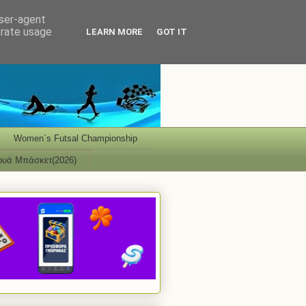
user-agent
erate usage
LEARN MORE
GOT IT
Women΄s Futsal Championship
ουά Μπάσκετ(2026)