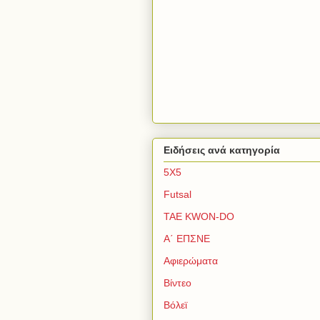
Ειδήσεις ανά κατηγορία
5Χ5
Futsal
TAE KWON-DO
Α΄ ΕΠΣΝΕ
Αφιερώματα
Βίντεο
Βόλεϊ