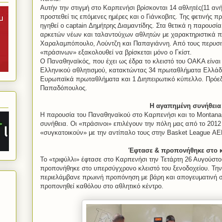
Αυτήν την στιγμή στο Καρπενήσι βρίσκονται 14 αθλητές(11 αν
προστεθεί τις επόμενες ημέρες και ο Γιάνκοβιτς. Της φετινής
ηγηθεί ο
captain
Δημήτρης Διαμαντίδης. Στα θετικά η παρουσία
αρκετών νέων και ταλαντούχων αθλητών με χαρακτηριστικά π
Χαραλαμπόπουλο, Λούντζη και Παπαγιάννη. Από τους περυσιν
«πράσινων» εξακολουθεί να βρίσκεται μόνο ο Γκίστ.
Ο Παναθηναϊκός, που έχει ως έδρα το κλειστό του ΟΑΚΑ είναι
Ελληνικού αθλητισμού, κατακτώντας 34 πρωταθλήματα Ελλάδ
Ευρωπαϊκά πρωταθλήματα και 1 Διηπειρωτικό κύπελλο. Πρόεδ
Παπαδόπουλος.
Η αγαπημένη συνήθεια
Η παρουσία του Παναθηναϊκού στο Καρπενήσι και το
Montana
συνήθεια. Οι «πράσινοι» επιλέγουν την πόλη μας από το 2012
«συγκατοικούν» με την αντίπαλο τους στην
Basket
League
ΑΕ
Έφτασε
& προπονήθηκε στο κ
Το «τριφύλλι» έφτασε στο Καρπενήσι την Τετάρτη 26 Αυγούστο
προπονήθηκε στο υπερσύγχρονο κλειστό του ξενοδοχείου. Τη
περιελάμβανε πρωινή προπόνηση με βάρη και απογευματινή στ
προπονηθεί καθόλου στο αθλητικό κέντρο.