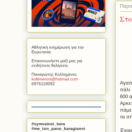
Παρα
Στο
Αθλητική ενημέρωση για την
Ευρυτανία.
Επικοινωνήστε μαζί μας για
οτιδήποτε θελήσετε.
Παναγιώτης Κολλημένος
kollimenos
@
hotmail
.
com
Αγαπη
6976118092
πάλι
600 
Αρκετ
πάμε
τα σ
#symvainei_twra
#me_ton_pano_karagianni
Έχου