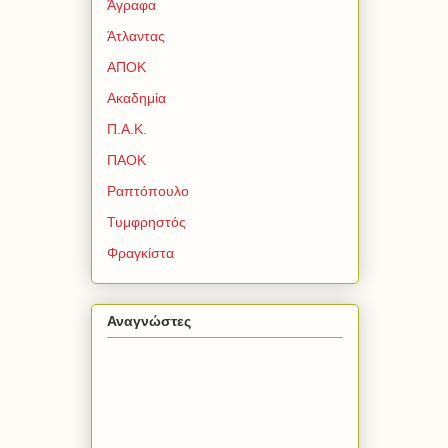
Άγραφα
Άτλαντας
ΑΠΟΚ
Ακαδημία
Π.Α.Κ.
ΠΑΟΚ
Ραπτόπουλο
Τυμφρηστός
Φραγκίστα
Αναγνώστες