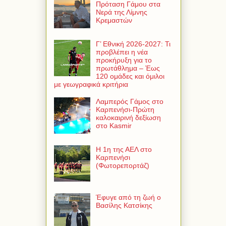
Πρόταση Γάμου στα
Νερά της Λίμνης
Κρεμαστών
Γ’ Εθνική 2026-2027: Τι
προβλέπει η νέα
προκήρυξη για το
πρωτάθλημα – Έως
120 ομάδες και όμιλοι
με γεωγραφικά κριτήρια
Λαμπερός Γάμος στο
Καρπενήσι-Πρώτη
καλοκαιρινή δεξίωση
στο Kasmir
Η 1η της ΑΕΛ στο
Καρπενήσι
(Φωτορεπορτάζ)
Έφυγε από τη ζωή ο
Βασίλης Κατσίκης