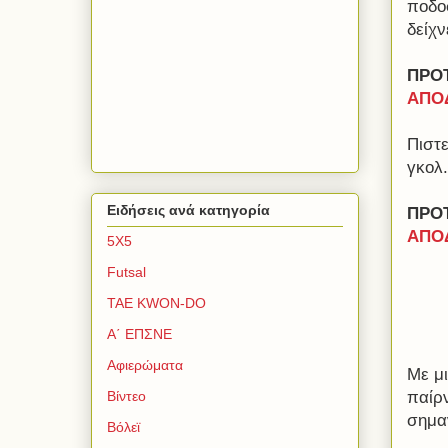
ποδο
δείχν
ΠΡΟ
ΑΠΟΔ
Πιστε
γκολ
Ειδήσεις ανά κατηγορία
ΠΡΟΤ
ΑΠΟΔ
5Χ5
Futsal
TAE KWON-DO
Α΄ ΕΠΣΝΕ
Αφιερώματα
Με μ
παίρ
Βίντεο
σημαν
Βόλεϊ