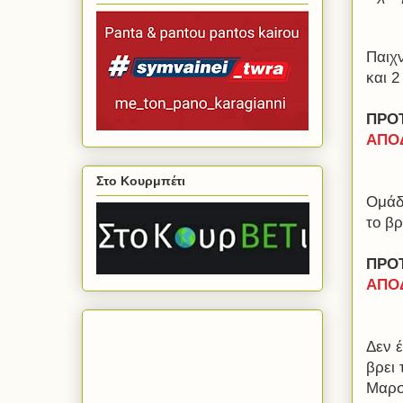
Παιχ
και 2
ΠΡΟ
ΑΠΟΔ
Στο Κουρμπέτι
Ομάδα
το β
ΠΡΟΤ
ΑΠΟΔ
Δεν έ
βρει 
Μαρσ