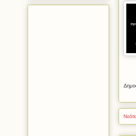
Δημο
Νεότ