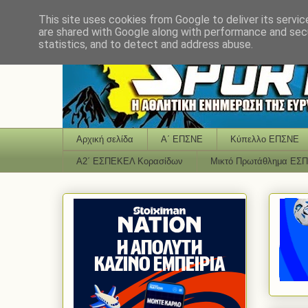
This site uses cookies from Google to deliver its servic
are shared with Google along with performance and secu
statistics, and to detect and address abuse.
Αρχική σελίδα
Α΄ ΕΠΣΝΕ
Κύπελλο ΕΠΣΝΕ
Α2΄ ΕΣΠΕΚΕΛ Κορασίδων
Μικτό Πρωτάθλημα ΕΣ