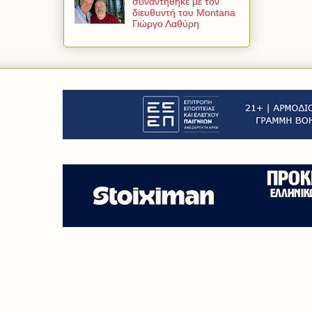
συναντήθηκε με τον
διευθυντή του Montana
Γιώργο Λαθύρη