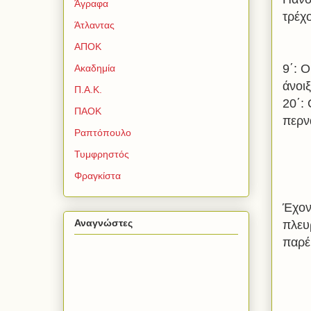
Άγραφα
τρέχ
Άτλαντας
ΑΠΟΚ
9΄: 
Ακαδημία
άνοιξ
Π.Α.Κ.
20΄:
ΠΑΟΚ
περν
Ραπτόπουλο
Τυμφρηστός
Φραγκίστα
Έχον
Αναγνώστες
πλευ
παρέ