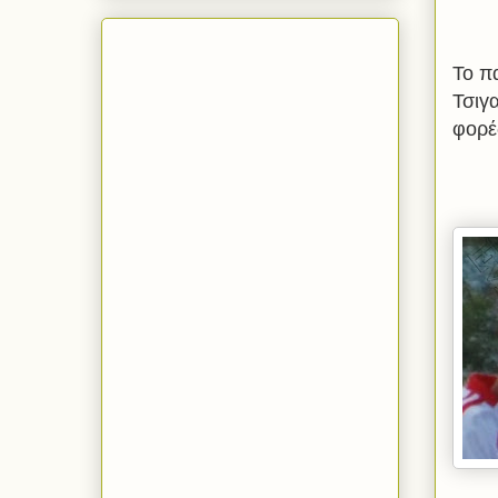
Το π
Τσιγ
φορέ