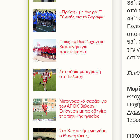
38΄:
από 
«Πρώτη» με όνειρα Γ'
Εθνικής για τα Άγραφα
48΄:
Γενι
από τ
53΄:
Ποιες ομάδες έρχονται
Καρπενήσι για
την 
προετοιμασία
εστί
Σπουδαία μεταγραφή
Συνθ
στο Βελούχι
Μυρ
Θεοχ
Μεταγραφικό σαφάρι για
Παχή
τον ΑΠΟΚ Βελούχι:
Ενίσχυση με τις οδηγίες
Αγων
της τεχνικής ηγεσίας
Ίβρο
Στο Καρπενήσι για γάμο
Ποτα
ο Θαναηλάκης,