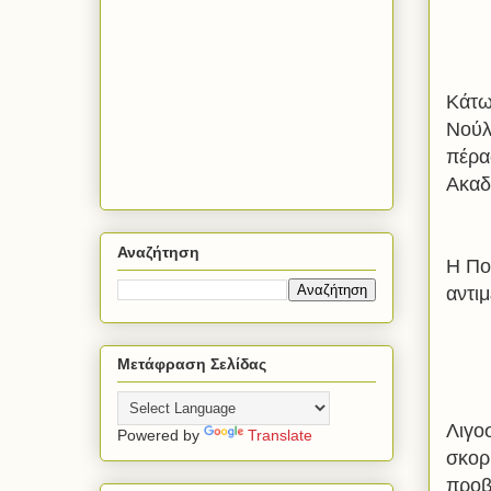
Κάτω
Νούλ
πέρα
Ακαδ
Αναζήτηση
Η Ποτ
αντι
Μετάφραση Σελίδας
Λιγο
Powered by
Translate
σκορ
προβ