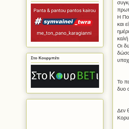
συγκ
πρωτ
Η Πο
και 
ημέρε
καλή 
Οι δ
δώσο
Στο Κουρμπέτι
υποχ
Το π
δυο 
Δεν 
Κορυ