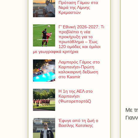
Πρόταση Γάμου στα
Νερά της Λίμνης
Κρεμαστών
Γ’ Εθνική 2026-2027: Τι
προβλέπει η νέα
προκήρυξη για το
πρωτάθλημα – Έως
120 ομάδες και όμιλοι
με γεωγραφικά κριτήρια
Λαμπερός Γάμος στο
Καρπενήσι-Πρώτη
καλοκαιρινή δεξίωση
στο Kasmir
Η 1η της ΑΕΛ στο
Καρπενήσι
(Φωτορεπορτάζ)
Με τ
Γιαν
Έφυγε από τη ζωή ο
Βασίλης Κατσίκης