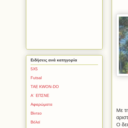
Ειδήσεις ανά κατηγορία
5Χ5
Futsal
TAE KWON-DO
Α΄ ΕΠΣΝΕ
Αφιερώματα
Με τ
Βίντεο
αρισ
Βόλεϊ
Ο δε