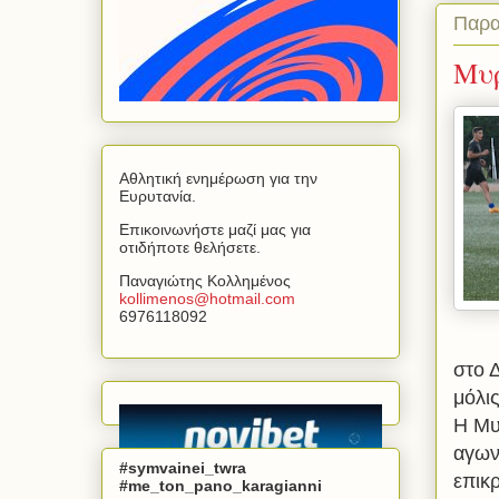
Παρα
Μυρ
Αθλητική ενημέρωση για την
Ευρυτανία.
Επικοινωνήστε μαζί μας για
οτιδήποτε θελήσετε.
Παναγιώτης Κολλημένος
kollimenos
@
hotmail
.
com
6976118092
στο Δ
μόλις
Η Μυ
αγων
#symvainei_twra
επικ
#me_ton_pano_karagianni