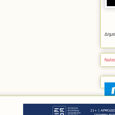
Δημο
Νεότ