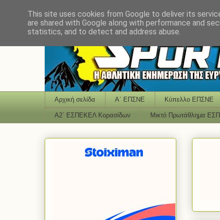
This site uses cookies from Google to deliver its servic
are shared with Google along with performance and secu
statistics, and to detect and address abuse.
Αρχική σελίδα
Α΄ ΕΠΣΝΕ
Κύπελλο ΕΠΣΝΕ
Α2΄ ΕΣΠΕΚΕΛ Κορασίδων
Μικτό Πρωτάθλημα ΕΣ