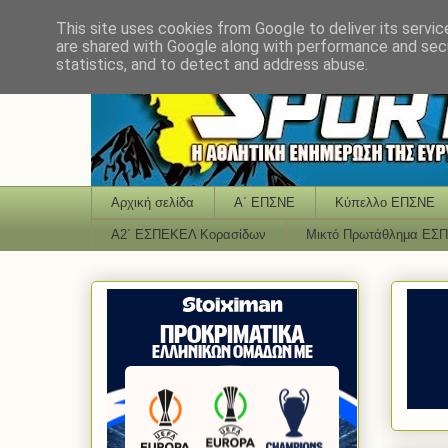
This site uses cookies from Google to deliver its servic
are shared with Google along with performance and secu
statistics, and to detect and address abuse.
Αρχική σελίδα
Α΄ ΕΠΣΝΕ
Κύπελλο ΕΠΣΝΕ
Α2΄ ΕΣΠΕΚΕΛ Κορασίδων
Μικτό Πρωτάθλημα ΕΣ