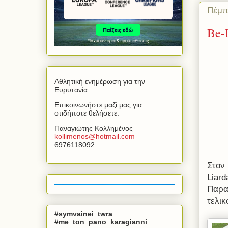
Πέμπ
Be-
Αθλητική ενημέρωση για την
Ευρυτανία.
Επικοινωνήστε μαζί μας για
οτιδήποτε θελήσετε.
Παναγιώτης Κολλημένος
kollimenos
@
hotmail
.
com
6976118092
Στον
Liard
Παρασ
τελικ
#symvainei_twra
#me_ton_pano_karagianni