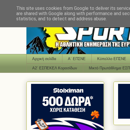
This site uses cookies from Google to deliver its servic
are shared with Google along with performance and secu
statistics, and to detect and address abuse.
Αρχική σελίδα
Α΄ ΕΠΣΝΕ
Κύπελλο ΕΠΣΝΕ
Α2΄ ΕΣΠΕΚΕΛ Κορασίδων
Μικτό Πρωτάθλημα ΕΣ