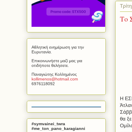
Τρίτ
Το 
Αθλητική ενημέρωση για την
Ευρυτανία.
Επικοινωνήστε μαζί μας για
οτιδήποτε θελήσετε.
Παναγιώτης Κολλημένος
kollimenos
@
hotmail
.
com
6976118092
Η ΕΣ
Άτλαν
Σάββ
θα ξε
#symvainei_twra
Ομίλ
#me_ton_pano_karagianni