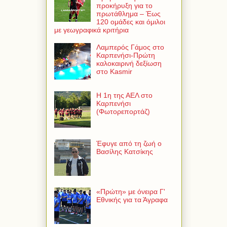
προκήρυξη για το
πρωτάθλημα – Έως
120 ομάδες και όμιλοι
με γεωγραφικά κριτήρια
Λαμπερός Γάμος στο
Καρπενήσι-Πρώτη
καλοκαιρινή δεξίωση
στο Kasmir
Η 1η της ΑΕΛ στο
Καρπενήσι
(Φωτορεπορτάζ)
Έφυγε από τη ζωή ο
Βασίλης Κατσίκης
«Πρώτη» με όνειρα Γ'
Εθνικής για τα Άγραφα