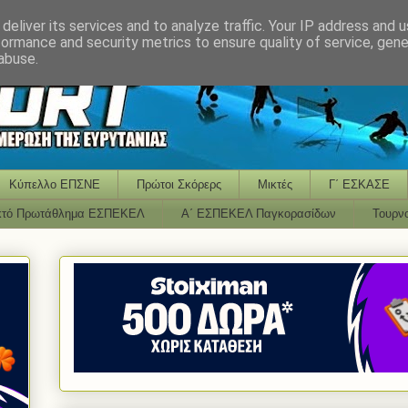
deliver its services and to analyze traffic. Your IP address and 
formance and security metrics to ensure quality of service, gen
abuse.
Κύπελλο ΕΠΣΝΕ
Πρώτοι Σκόρερς
Μικτές
Γ΄ ΕΣΚΑΣΕ
κτό Πρωτάθλημα ΕΣΠΕΚΕΛ
Α΄ ΕΣΠΕΚΕΛ Παγκορασίδων
Τουρν