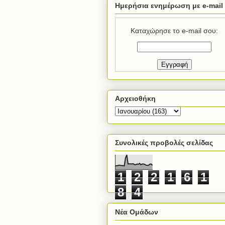
Ημερήσια ενημέρωση με e-mail
Καταχώρησε το e-mail σου:
Αρχειοθήκη
Συνολικές προβολές σελίδας
1
2
2
1
6
1
8
4
Νέα Ομάδων