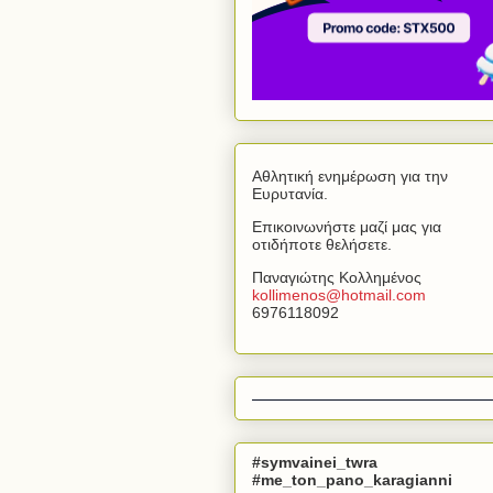
Αθλητική ενημέρωση για την
Ευρυτανία.
Επικοινωνήστε μαζί μας για
οτιδήποτε θελήσετε.
Παναγιώτης Κολλημένος
kollimenos
@
hotmail
.
com
6976118092
#symvainei_twra
#me_ton_pano_karagianni