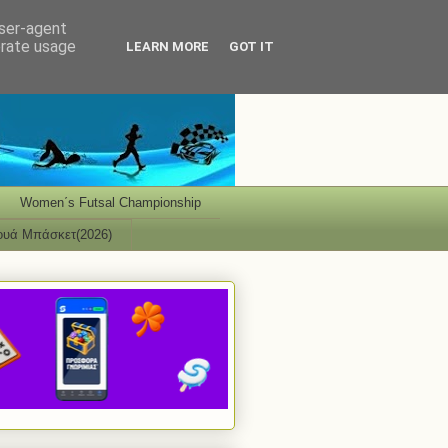
user-agent
erate usage
LEARN MORE
GOT IT
Women΄s Futsal Championship
ουά Μπάσκετ(2026)