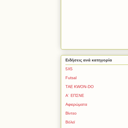
Ειδήσεις ανά κατηγορία
5Χ5
Futsal
TAE KWON-DO
Α΄ ΕΠΣΝΕ
Αφιερώματα
Βίντεο
Βόλεϊ