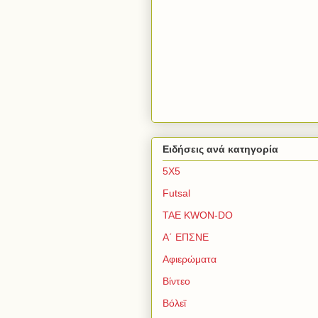
Ειδήσεις ανά κατηγορία
5Χ5
Futsal
TAE KWON-DO
Α΄ ΕΠΣΝΕ
Αφιερώματα
Βίντεο
Βόλεϊ