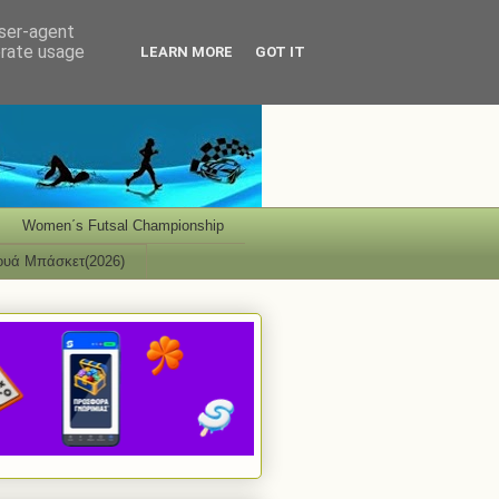
user-agent
erate usage
LEARN MORE
GOT IT
Women΄s Futsal Championship
ουά Μπάσκετ(2026)