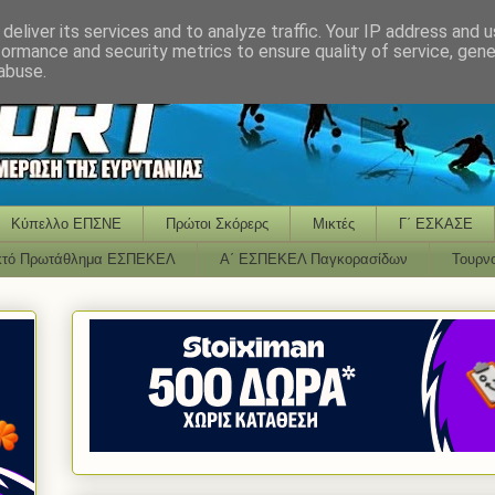
deliver its services and to analyze traffic. Your IP address and 
formance and security metrics to ensure quality of service, gen
abuse.
Κύπελλο ΕΠΣΝΕ
Πρώτοι Σκόρερς
Μικτές
Γ΄ ΕΣΚΑΣΕ
κτό Πρωτάθλημα ΕΣΠΕΚΕΛ
Α΄ ΕΣΠΕΚΕΛ Παγκορασίδων
Τουρν