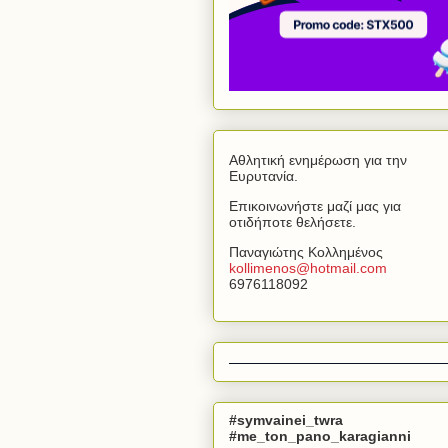
Αθλητική ενημέρωση για την
Ευρυτανία.
Επικοινωνήστε μαζί μας για
οτιδήποτε θελήσετε.
Παναγιώτης Κολλημένος
kollimenos
@
hotmail
.
com
6976118092
#symvainei_twra
#me_ton_pano_karagianni