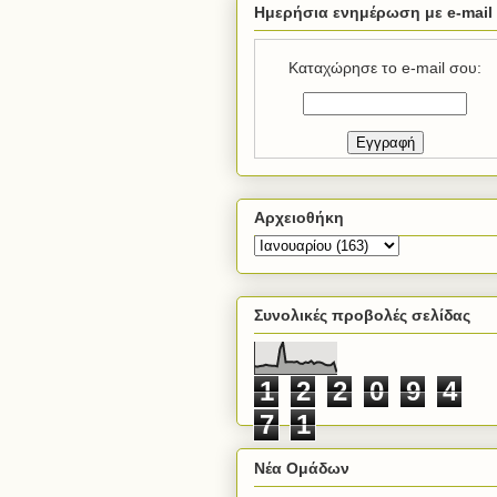
Ημερήσια ενημέρωση με e-mail
Καταχώρησε το e-mail σου:
Αρχειοθήκη
Συνολικές προβολές σελίδας
1
2
2
0
9
4
7
1
Νέα Ομάδων