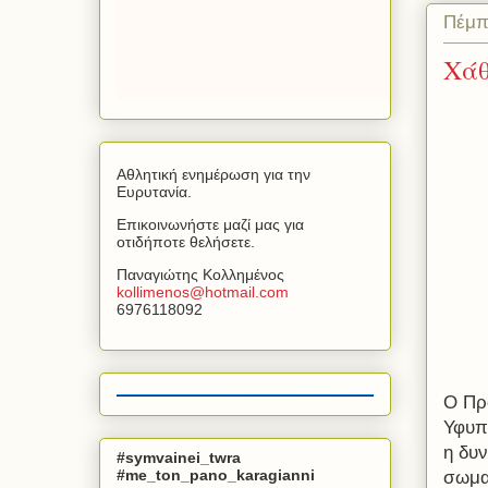
Πέμπ
Χάθ
Αθλητική ενημέρωση για την
Ευρυτανία.
Επικοινωνήστε μαζί μας για
οτιδήποτε θελήσετε.
Παναγιώτης Κολλημένος
kollimenos
@
hotmail
.
com
6976118092
Ο Πρ
Υφυπ
η δυν
#symvainei_twra
#me_ton_pano_karagianni
σωμα