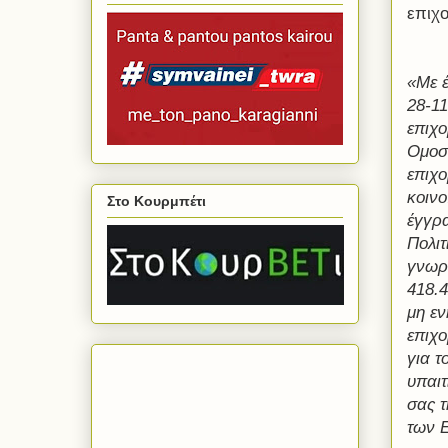
επιχ
«Με έ
28-1
επιχο
Ομοσπ
επιχο
κοιν
Στο Κουρμπέτι
έγγρ
Πολιτ
γνωρί
418.
μη εν
επιχο
για τ
υπαιτ
σας τ
των 