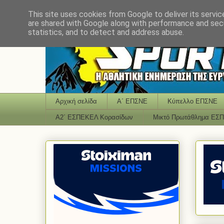
This site uses cookies from Google to deliver its servic
are shared with Google along with performance and secu
statistics, and to detect and address abuse.
Αρχική σελίδα
Α΄ ΕΠΣΝΕ
Κύπελλο ΕΠΣΝΕ
Α2΄ ΕΣΠΕΚΕΛ Κορασίδων
Μικτό Πρωτάθλημα ΕΣ