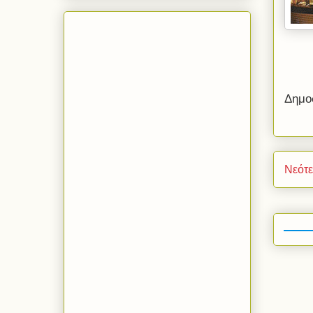
Δημο
Νεότ