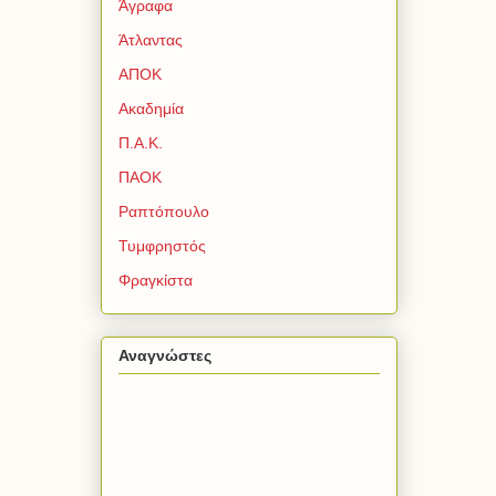
Άγραφα
Άτλαντας
ΑΠΟΚ
Ακαδημία
Π.Α.Κ.
ΠΑΟΚ
Ραπτόπουλο
Τυμφρηστός
Φραγκίστα
Αναγνώστες