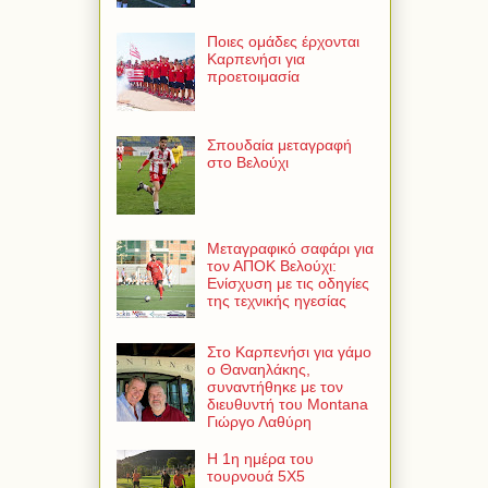
Ποιες ομάδες έρχονται
Καρπενήσι για
προετοιμασία
Σπουδαία μεταγραφή
στο Βελούχι
Μεταγραφικό σαφάρι για
τον ΑΠΟΚ Βελούχι:
Ενίσχυση με τις οδηγίες
της τεχνικής ηγεσίας
Στο Καρπενήσι για γάμο
ο Θαναηλάκης,
συναντήθηκε με τον
διευθυντή του Montana
Γιώργο Λαθύρη
Η 1η ημέρα του
τουρνουά 5Χ5