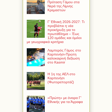
Πρόταση Γάμου στα
Νερά της Λίμνης
Κρεμαστών
Γ’ Εθνική 2026-2027: Τι
προβλέπει η νέα
προκήρυξη για το
πρωτάθλημα – Έως
120 ομάδες και όμιλοι
με γεωγραφικά κριτήρια
Λαμπερός Γάμος στο
Καρπενήσι-Πρώτη
καλοκαιρινή δεξίωση
στο Kasmir
Η 1η της ΑΕΛ στο
Καρπενήσι
(Φωτορεπορτάζ)
«Πρώτη» με όνειρα Γ'
Εθνικής για τα Άγραφα