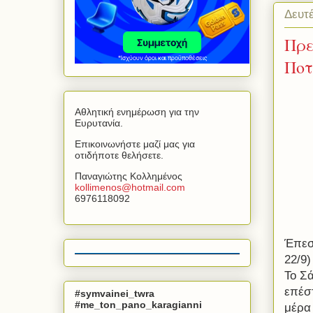
Δευτ
Πρε
Ποτ
Αθλητική ενημέρωση για την
Ευρυτανία.
Επικοινωνήστε μαζί μας για
οτιδήποτε θελήσετε.
Παναγιώτης Κολλημένος
kollimenos
@
hotmail
.
com
6976118092
Έπεσ
22/9
Το Σά
επέστ
#symvainei_twra
#me_ton_pano_karagianni
μέρα