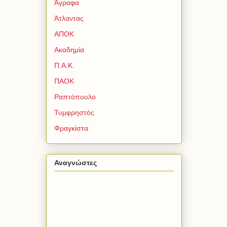
Άγραφα
Άτλαντας
ΑΠΟΚ
Ακαδημία
Π.Α.Κ.
ΠΑΟΚ
Ραπτόπουλο
Τυμφρηστός
Φραγκίστα
Αναγνώστες