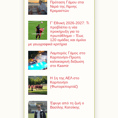
Πρόταση Γάμου στα
Νερά της Λίμνης
Κρεμαστών
Γ’ Εθνική 2026-2027: Τι
προβλέπει η νέα
προκήρυξη για το
πρωτάθλημα – Έως
120 ομάδες και όμιλοι
με γεωγραφικά κριτήρια
Λαμπερός Γάμος στο
Καρπενήσι-Πρώτη
καλοκαιρινή δεξίωση
στο Kasmir
Η 1η της ΑΕΛ στο
Καρπενήσι
(Φωτορεπορτάζ)
Έφυγε από τη ζωή ο
Βασίλης Κατσίκης