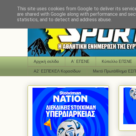
This site uses cookies from Google to deliver its servic
are shared with Google along with performance and secu
statistics, and to detect and address abuse.
Αρχική σελίδα
Α΄ ΕΠΣΝΕ
Κύπελλο ΕΠΣΝΕ
Α2΄ ΕΣΠΕΚΕΛ Κορασίδων
Μικτό Πρωτάθλημα ΕΣ