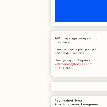
Αθλητική ενημέρωση για την
Ευρυτανία.
Επικοινωνήστε μαζί μας για
οτιδήποτε θελήσετε.
Παναγιώτης Κολλημένος
kollimenos
@
hotmail
.
com
6976118092
#symvainei_twra
#me_ton_pano_karagianni