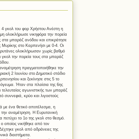
 4 γκολ του φορ Χρήστου Ανέστη η
μη ολοκλήρωσε νικηφόρα την πορεία
ς στα μπαράζ ανόδου και επικράτησε
ς Μυρίκης στο Καρπενήσι με 0-4. Οι
ρυτάνες ολοκλήρωσαν χωρίς βαθμό
ι γκολ την πορεία τους στα μπαράζ
όδου.
αναμέτρηση πραγματοποιήθηκε την
ριακή 2 Ιουνίου στο Δημοτικό στάδιο
ρπενησίου και ξεκίνησε στις 5 το
όγευμα. Ήταν στα πλαίσια της 6ης
ι τελευταίας αγωνιστικής των μπαράζ
πό συννεφιά, κρύο και λιγοστούς
ά με ένα θετικό αποτέλεσμα, η
 την αναμέτρηση. Η Ευρυτανική
 πετύχει το 1ο της γκολ στο θεσμό.
 ο οποίος νικήθηκε από τον
Δέχτηκε γκολ από αδράνειες της
νικά διαστήματα.