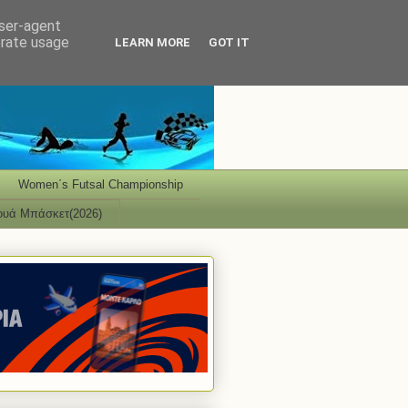
user-agent
erate usage
LEARN MORE
GOT IT
Women΄s Futsal Championship
ουά Μπάσκετ(2026)