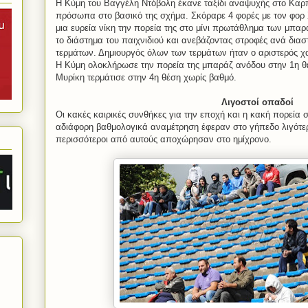
Η Κύμη του Βαγγέλη Ντόβολη έκανε ταξίδι αναψυχής στο Καρπ
πρόσωπα στο βασικό της σχήμα. Σκόραρε 4 φορές με τον φορ
μια ευρεία νίκη την πορεία της στο μίνι πρωτάθλημα των μπαρ
το διάστημα του παιχνιδιού και ανεβάζοντας στροφές ανά δια
τερμάτων. Δημιουργός όλων των τερμάτων ήταν ο αριστερός 
Η Κύμη ολοκλήρωσε την πορεία της μπαράζ ανόδου στην 1η θέ
Μυρίκη τερμάτισε στην 4η θέση χωρίς βαθμό.
Λιγοστοί οπαδοί
Οι κακές καιρικές συνθήκες για την εποχή και η κακή πορεία 
αδιάφορη βαθμολογικά αναμέτρηση έφεραν στο γήπεδο λιγότε
περισσότεροι από αυτούς αποχώρησαν στο ημίχρονο.