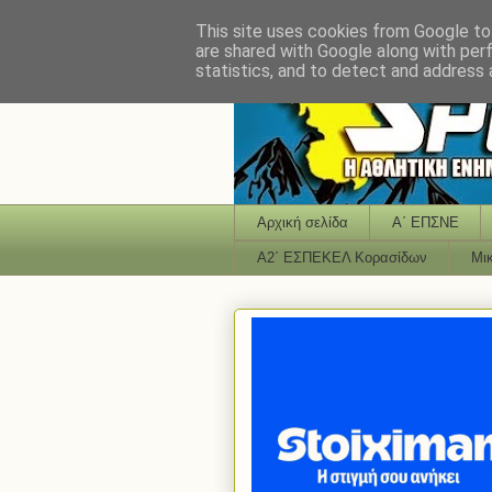
This site uses cookies from Google to 
are shared with Google along with per
statistics, and to detect and address 
Αρχική σελίδα
Α΄ ΕΠΣΝΕ
Α2΄ ΕΣΠΕΚΕΛ Κορασίδων
Μι