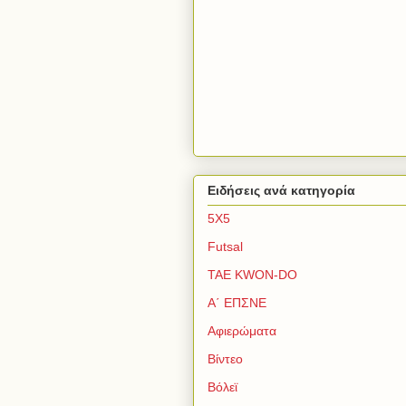
Ειδήσεις ανά κατηγορία
5Χ5
Futsal
TAE KWON-DO
Α΄ ΕΠΣΝΕ
Αφιερώματα
Βίντεο
Βόλεϊ