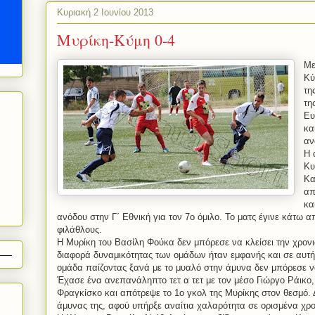
Κυριακή 2 Ιουνίου 2013
Μυρίκη-Κύμη 0-4
Με
Κύ
τη
τη
Ευ
κα
αν
Η 
Κυ
Κα
απ
κα
ανόδου στην Γ΄ Εθνική για τον 7ο όμιλο. Το ματς έγινε κάτω α
φιλάθλους.
Η Μυρίκη του Βασίλη Φούκα δεν μπόρεσε να κλείσει την χρονι
διαφορά δυναμικότητας των ομάδων ήταν εμφανής και σε αυτή
ομάδα παίζοντας ξανά με το μυαλό στην άμυνα δεν μπόρεσε να
Έχασε ένα ανεπανάληπτο τετ α τετ με τον μέσο Γιώργο Ράικο,
Φραγκίσκο και απότρεψε το 1ο γκολ της Μυρίκης στον θεσμό. 
άμυνας της, αφού υπήρξε αναίτια χαλαρότητα σε ορισμένα χρο