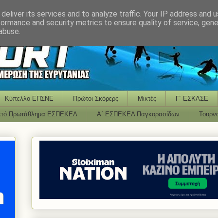
deliver its services and to analyze traffic. Your IP address and 
formance and security metrics to ensure quality of service, gen
abuse.
Κύπελλο ΕΠΣΝΕ
Πρώτοι Σκόρερς
Μικτές
Γ΄ ΕΣΚΑΣΕ
κτό Πρωτάθλημα ΕΣΠΕΚΕΛ
Α΄ ΕΣΠΕΚΕΛ Παγκορασίδων
Τουρν