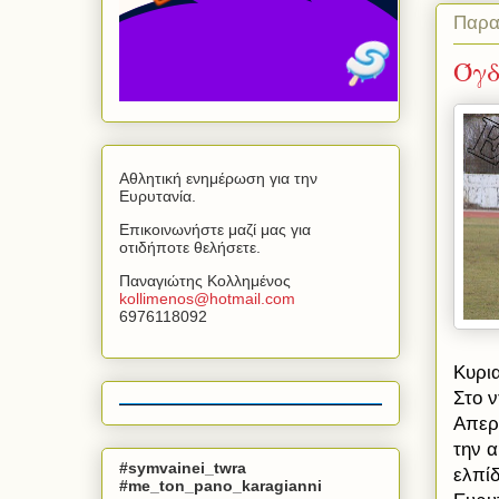
Παρα
Όγδ
Αθλητική ενημέρωση για την
Ευρυτανία.
Επικοινωνήστε μαζί μας για
οτιδήποτε θελήσετε.
Παναγιώτης Κολλημένος
kollimenos
@
hotmail
.
com
6976118092
Κυρια
Στο ν
Απερ
την α
#symvainei_twra
ελπί
#me_ton_pano_karagianni