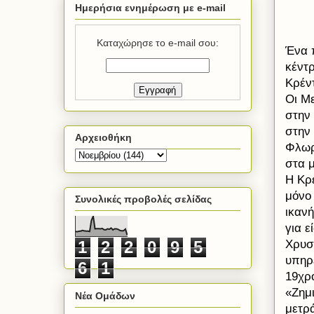
Ημερήσια ενημέρωση με e-mail
Καταχώρησε το e-mail σου:
Ένα 
κέντ
Κρέν
Οι Μ
στην
στην
Αρχειοθήκη
Φλωρ
στα 
Η Κρ
μόνο 
Συνολικές προβολές σελίδας
ικανή
για 
Χρυσ
1
2
2
0
9
5
υπηρε
6
1
19χρ
«Ζημι
Νέα Ομάδων
μετρά