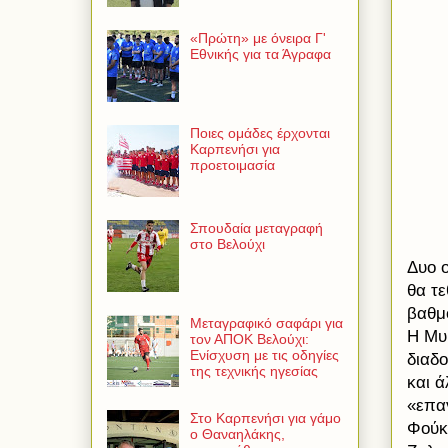
«Πρώτη» με όνειρα Γ'
Εθνικής για τα Άγραφα
Ποιες ομάδες έρχονται
Καρπενήσι για
προετοιμασία
Σπουδαία μεταγραφή
στο Βελούχι
Δυο ο
θα τε
βαθμο
Μεταγραφικό σαφάρι για
Η Μυρ
τον ΑΠΟΚ Βελούχι:
Ενίσχυση με τις οδηγίες
διαδο
της τεχνικής ηγεσίας
και 
«επαγ
Στο Καρπενήσι για γάμο
Φούκ
ο Θαναηλάκης,