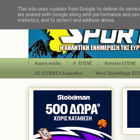
This site uses cookies from Google to deliver its servic
are shared with Google along with performance and secu
statistics, and to detect and address abuse.
Αρχική σελίδα
Α΄ ΕΠΣΝΕ
Κύπελλο ΕΠΣΝΕ
Α2΄ ΕΣΠΕΚΕΛ Κορασίδων
Μικτό Πρωτάθλημα ΕΣ