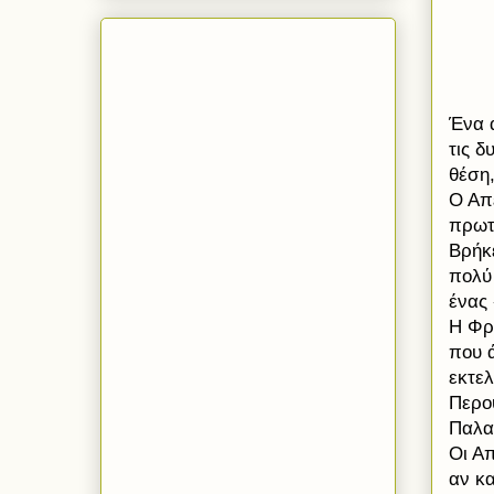
Ένα 
τις 
θ
έση
Ο Απ
πρωτα
Βρήκ
πολύ 
ένας 
Η Φρ
που ά
εκτε
Περού
Παλα
Οι Απ
αν κα