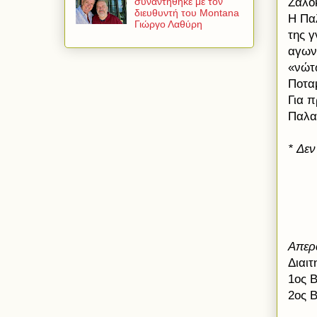
Ζαλο
συναντήθηκε με τον
διευθυντή του Montana
Η Πα
Γιώργο Λαθύρη
της γ
αγων
«νώτ
Ποταμ
Για 
Παλα
*
Δεν
Απερ
Διαι
1ος 
2ος 