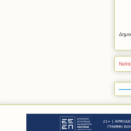
Δημο
Νεότ