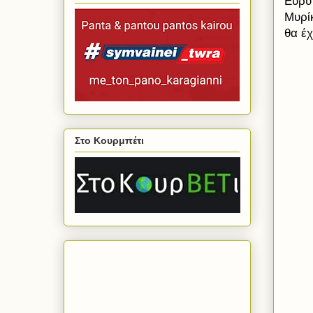
Ευρυτ
Μυρί
θα έ
Στο Κουρμπέτι