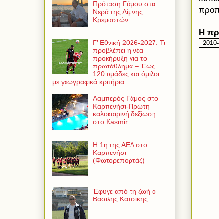
Πρόταση Γάμου στα
προπ
Νερά της Λίμνης
Κρεμαστών
Η πρ
Γ’ Εθνική 2026-2027: Τι
2010-
προβλέπει η νέα
προκήρυξη για το
πρωτάθλημα – Έως
120 ομάδες και όμιλοι
με γεωγραφικά κριτήρια
Λαμπερός Γάμος στο
Καρπενήσι-Πρώτη
καλοκαιρινή δεξίωση
στο Kasmir
Η 1η της ΑΕΛ στο
Καρπενήσι
(Φωτορεπορτάζ)
Έφυγε από τη ζωή ο
Βασίλης Κατσίκης