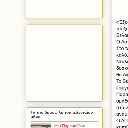
«Έξο
παίξε
Βελού
Ο Ασ
Στο 
καλό,
Νταλ
δυσκο
θα δι
Το Βε
έφυγε
Παρά 
ομάδα
στο 
Τα πιο δημοφιλή του τελευταίου
αναμ
μήνα
Ο ΑΠ
Μια Παραμυθένια
κυπέλ