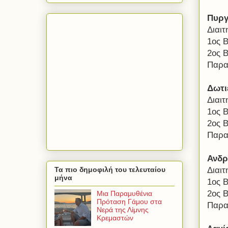
Πυργ
Διαι
1ος 
2ος 
Παρα
Δωτι
Διαι
1ος 
2ος 
Παρα
Ανδρ
Διαι
Τα πιο δημοφιλή του τελευταίου
μήνα
1ος 
2ος 
Μια Παραμυθένια
Πρόταση Γάμου στα
Παρα
Νερά της Λίμνης
Κρεμαστών