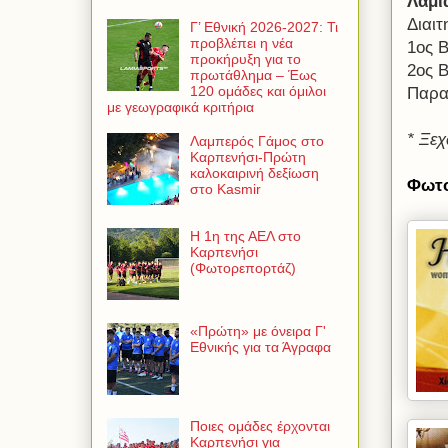
Λαμί
Διαι
Γ’ Εθνική 2026-2027: Τι
προβλέπει η νέα
1ος 
προκήρυξη για το
2ος 
πρωτάθλημα – Έως
120 ομάδες και όμιλοι
Παρα
με γεωγραφικά κριτήρια
* Ξεχ
Λαμπερός Γάμος στο
Καρπενήσι-Πρώτη
καλοκαιρινή δεξίωση
Φωτο
στο Kasmir
Η 1η της ΑΕΛ στο
Καρπενήσι
(Φωτορεπορτάζ)
«Πρώτη» με όνειρα Γ'
Εθνικής για τα Άγραφα
Ποιες ομάδες έρχονται
Καρπενήσι για