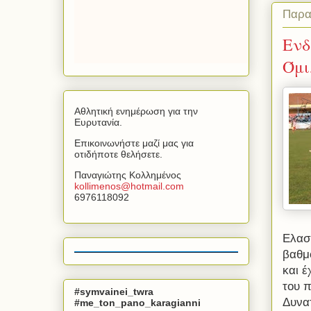
Παρα
Ενδ
Όμι
Αθλητική ενημέρωση για την
Ευρυτανία.
Επικοινωνήστε μαζί μας για
οτιδήποτε θελήσετε.
Παναγιώτης Κολλημένος
kollimenos
@
hotmail
.
com
6976118092
Ελασ
βαθμ
και έ
του π
#symvainei_twra
Δυνα
#me_ton_pano_karagianni