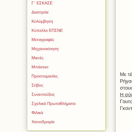
Γ΄ ΕΣΚΑΣΕ
Διαιτησία
Κολύμβηση
Κύπελλο ΕΠΣΝΕ
Μεταγραφές
Μηχανοκίνηση
Μικτές
Μπάσκετ
Με τ
Προετοιμασίες
Ρήγας
Στίβος
στου
Η σύ
Συνεντεύξεις
Γουτο
Σχολικά Πρωταθλήματα
Γκοντ
Φιλικά
Χιονοδρομία