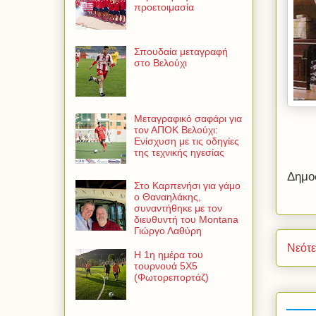
προετοιμασία
Σπουδαία μεταγραφή
στο Βελούχι
Μεταγραφικό σαφάρι για
τον ΑΠΟΚ Βελούχι:
Ενίσχυση με τις οδηγίες
της τεχνικής ηγεσίας
Δημο
Στο Καρπενήσι για γάμο
ο Θαναηλάκης,
συναντήθηκε με τον
διευθυντή του Montana
Γιώργο Λαθύρη
Νεότ
Η 1η ημέρα του
τουρνουά 5Χ5
(Φωτορεπορτάζ)