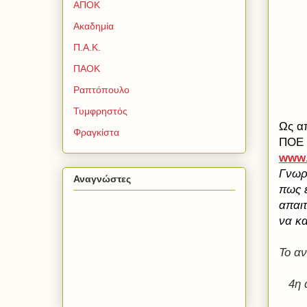
ΑΠΟΚ
Ακαδημία
Π.Α.Κ.
ΠΑΟΚ
Ραπτόπουλο
Τυμφρηστός
Ως α
Φραγκίστα
ΠΟΕ 
www
Γνωρί
Αναγνώστες
πως έ
απαιτ
να κα
Το αν
4η 