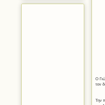
Ο Γι
τον 
Την π