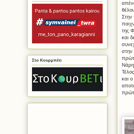
απένα
θέλου
Στην
παιχ
της Φ
και δ
συνεχ
στην
πρώτ
Στο Κουρμπέτι
Νάρη
Τέλο
και ο
αποτ
πρώτ