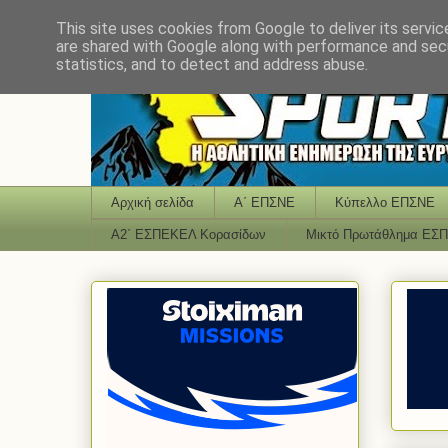
This site uses cookies from Google to deliver its servic
are shared with Google along with performance and secu
statistics, and to detect and address abuse.
Αρχική σελίδα
Α΄ ΕΠΣΝΕ
Κύπελλο ΕΠΣΝΕ
Α2΄ ΕΣΠΕΚΕΛ Κορασίδων
Μικτό Πρωτάθλημα ΕΣ