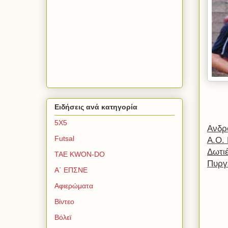
Ειδήσεις ανά κατηγορία
5Χ5
Ανδρ
Futsal
Α.Ο.
Δωτι
TAE KWON-DO
Πυργ
Α΄ ΕΠΣΝΕ
Αφιερώματα
Βίντεο
Βόλεϊ