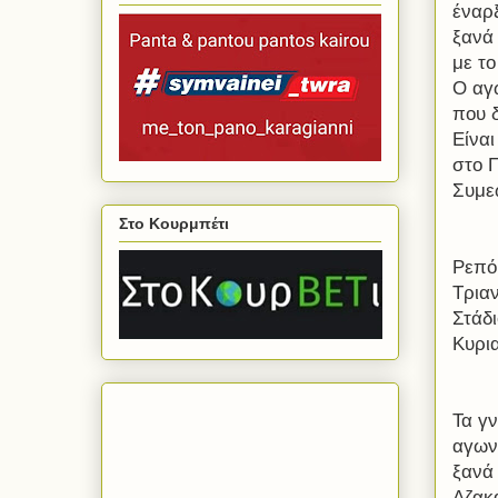
έναρ
ξανά
με το
Ο αγ
που δ
Είναι
στο 
Συμε
Στο Κουρμπέτι
Ρεπό
Τρια
Στάδ
Κυρια
Τα γ
αγων
ξανά 
Αζακ