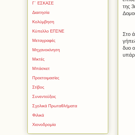
Γ΄ ΕΣΚΑΣΕ
της 3
Διαιτησία
Δομο
Κολύμβηση
Κύπελλο ΕΠΣΝΕ
Στο ά
Μεταγραφές
γήπεδ
δυο 
Μηχανοκίνηση
υπάρξ
Μικτές
Μπάσκετ
Προετοιμασίες
Στίβος
Συνεντεύξεις
Σχολικά Πρωταθλήματα
Φιλικά
Χιονοδρομία