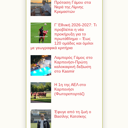
Πρόταση Γάμου στα
Νερά της Λίμνης
Κρεμαστών
Γ’ Εθνική 2026-2027: Τι
προβλέπει η νέα
προκήρυξη για το
πρωτάθλημα – Έως
120 ομάδες και όμιλοι
με γεωγραφικά κριτήρια
Λαμπερός Γάμος στο
Καρπενήσι-Πρώτη
καλοκαιρινή δεξίωση
στο Kasmir
Η 1η της ΑΕΛ στο
Καρπενήσι
(Φωτορεπορτάζ)
Έφυγε από τη ζωή ο
Βασίλης Κατσίκης