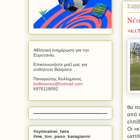
Σάββ
Νέα
«κι
Αθλητική ενημέρωση για την
Ευρυτανία.
Επικοινωνήστε μαζί μας για
οτιδήποτε θελήσετε.
Παναγιώτης Κολλημένος
kollimenos
@
hotmail
.
com
6976118092
θα π
από τ
ελπίδ
Οι «κ
#symvainei_twra
ωστόσ
#me_ton_pano_karagianni