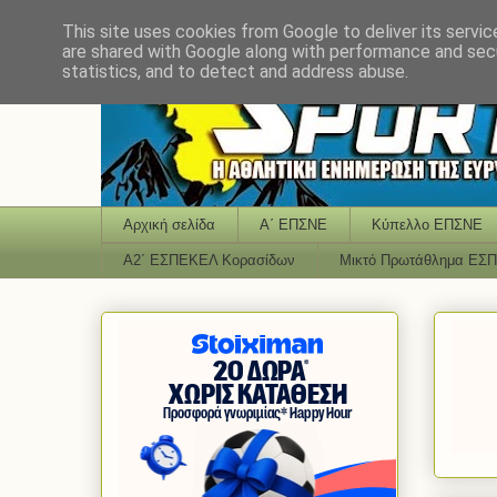
This site uses cookies from Google to deliver its servic
are shared with Google along with performance and secu
statistics, and to detect and address abuse.
Αρχική σελίδα
Α΄ ΕΠΣΝΕ
Κύπελλο ΕΠΣΝΕ
Α2΄ ΕΣΠΕΚΕΛ Κορασίδων
Μικτό Πρωτάθλημα ΕΣ