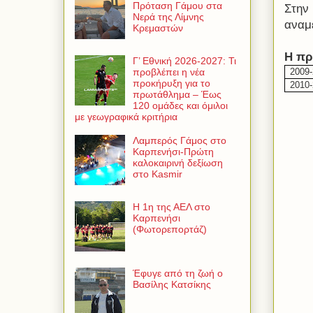
Πρόταση Γάμου στα
Στην
Νερά της Λίμνης
αναμ
Κρεμαστών
Η πρ
Γ’ Εθνική 2026-2027: Τι
2009
προβλέπει η νέα
προκήρυξη για το
2010-
πρωτάθλημα – Έως
120 ομάδες και όμιλοι
με γεωγραφικά κριτήρια
Λαμπερός Γάμος στο
Καρπενήσι-Πρώτη
καλοκαιρινή δεξίωση
στο Kasmir
Η 1η της ΑΕΛ στο
Καρπενήσι
(Φωτορεπορτάζ)
Έφυγε από τη ζωή ο
Βασίλης Κατσίκης