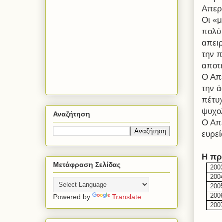
Απερ
Οι «
πολύ 
απειρ
την 
αποτ
Ο Απ
την 
πέτυ
ψυχο
Αναζήτηση
Ο Απ
ευρεί
Η πρ
Μετάφραση Σελίδας
200
200
200
200
Powered by
Translate
200