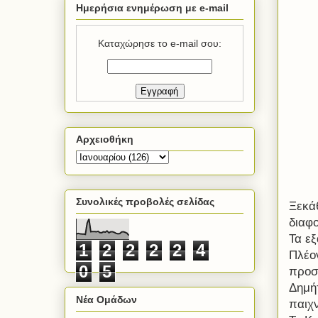
Ημερήσια ενημέρωση με e-mail
Καταχώρησε το e-mail σου:
Αρχειοθήκη
Συνολικές προβολές σελίδας
Ξεκάθ
διαφο
Τα εξ
1
2
2
2
2
4
Πλέο
0
5
προσ
Δημή
Νέα Ομάδων
παιχν