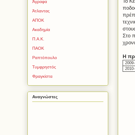
Το Κ
Άγραφα
ποδοσ
Άτλαντας
πρέπε
ΑΠΟΚ
τεχν
στου
Ακαδημία
Στο 
Π.Α.Κ.
χρονι
ΠΑΟΚ
Η πρ
Ραπτόπουλο
2009
Τυμφρηστός
2010-
Φραγκίστα
Αναγνώστες