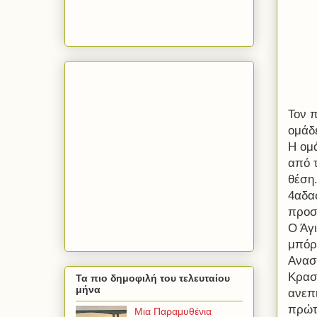
Τον π
ομάδε
Η ομ
από 
θέση.
4αδας
προσ
Ο Άγι
μπόρ
Ανασ
Κρασ
Τα πιο δημοφιλή του τελευταίου
μήνα
ανεπ
πρώτο
Μια Παραμυθένια