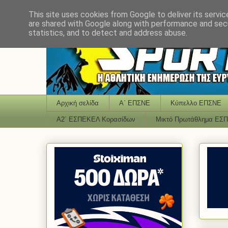
This site uses cookies from Google to deliver its servic
are shared with Google along with performance and secu
statistics, and to detect and address abuse.
Αρχική σελίδα
Α΄ ΕΠΣΝΕ
Κύπελλο ΕΠΣΝΕ
Α2΄ ΕΣΠΕΚΕΛ Κορασίδων
Μικτό Πρωτάθλημα ΕΣ