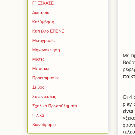
Γ΄ ΕΣΚΑΣΕ
Διαιτησία
Κολύμβηση
Κύπελλο ΕΠΣΝΕ
Μεταγραφές
Μηχανοκίνηση
Με τι
Μικτές
Βούρ
Μπάσκετ
ρέφε
παίκτ
Προετοιμασίες
Στίβος
Συνεντεύξεις
Οι 4 
play
Σχολικά Πρωταθλήματα
είναι
Φιλικά
«ξεκ
χρόνι
Χιονοδρομία
τελευ