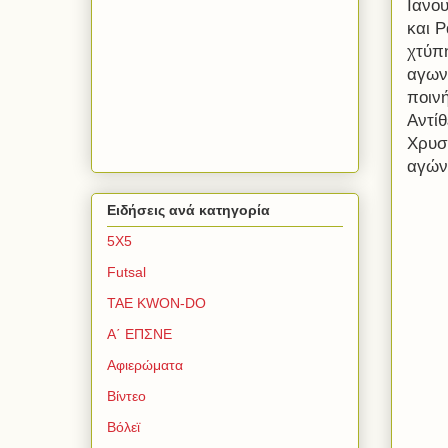
Ιανο
και 
χτύπ
αγων
ποιν
Αντί
Χρυσ
αγών
Ειδήσεις ανά κατηγορία
5Χ5
Futsal
TAE KWON-DO
Α΄ ΕΠΣΝΕ
Αφιερώματα
Βίντεο
Βόλεϊ