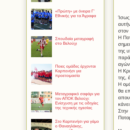
«Πρώτη» με όνειρα Γ'
Εθνικής για τα Άγραφα
Ίσως
αυτήν
στον
Η Ποτ
Σπουδαία μεταγραφή
στο Βελούχι
σημε
της 
παρά
αγών
Ποιες ομάδες έρχονται
Η Κρ
Καρπενήσι για
προετοιμασία
της,
Η ομ
θα επ
Μεταγραφικό σαφάρι για
απου
τον ΑΠΟΚ Βελούχι:
Ενίσχυση με τις οδηγίες
κάνει
της τεχνικής ηγεσίας
Στην
Ποταμ
Στο Καρπενήσι για γάμο
ο Θαναηλάκης,