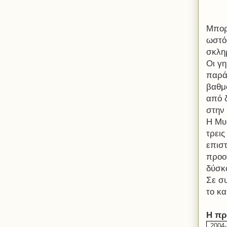
Μπορ
ωστόσ
σκλη
Οι γ
παρά
βαθμο
από δ
στην 
Η Μυ
τρεις
επισ
προοπ
δύσκ
Σε σ
το κα
Η πρ
2004