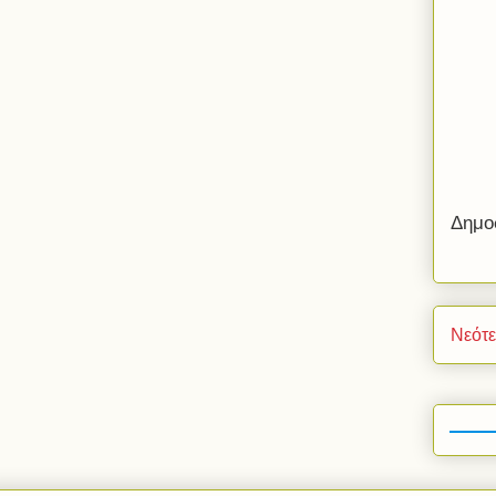
Δημο
Νεότ