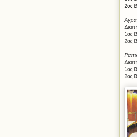
2ος 
Άγρα
Διαι
1ος 
2ος 
Ραπτ
Διαι
1ος 
2ος 