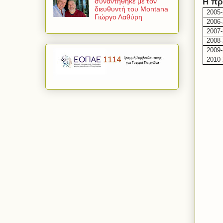
Η πρ
συναντήθηκε με τον
διευθυντή του Montana
2005
Γιώργο Λαθύρη
2006
2007
2008
2009
2010-