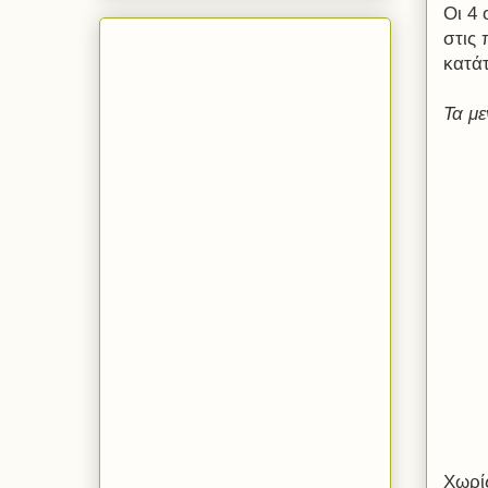
Οι 4 
στις 
κατά
Τα μ
Χωρί