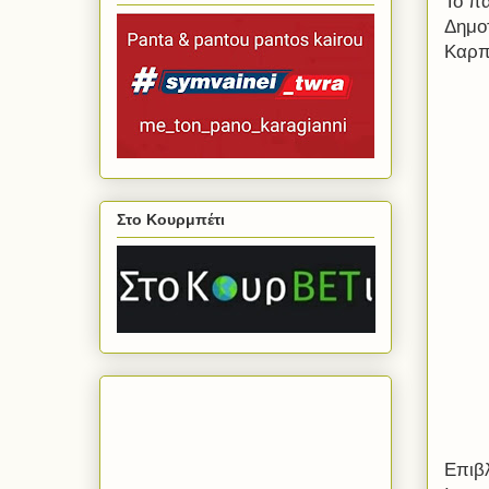
Το πα
Δημο
Καρπ
Στο Κουρμπέτι
Επιβ