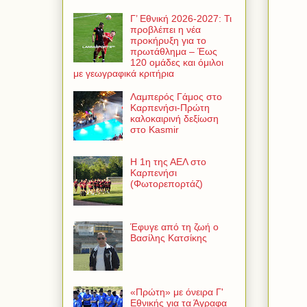
Γ’ Εθνική 2026-2027: Τι
προβλέπει η νέα
προκήρυξη για το
πρωτάθλημα – Έως
120 ομάδες και όμιλοι
με γεωγραφικά κριτήρια
Λαμπερός Γάμος στο
Καρπενήσι-Πρώτη
καλοκαιρινή δεξίωση
στο Kasmir
Η 1η της ΑΕΛ στο
Καρπενήσι
(Φωτορεπορτάζ)
Έφυγε από τη ζωή ο
Βασίλης Κατσίκης
«Πρώτη» με όνειρα Γ'
Εθνικής για τα Άγραφα