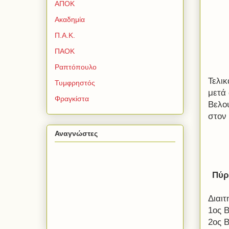
ΑΠΟΚ
Ακαδημία
Π.Α.Κ.
ΠΑΟΚ
Ραπτόπουλο
Τελι
Τυμφρηστός
μετά
Φραγκίστα
Βελου
στον
Αναγνώστες
Πύρ
Διαι
1ος 
2ος 