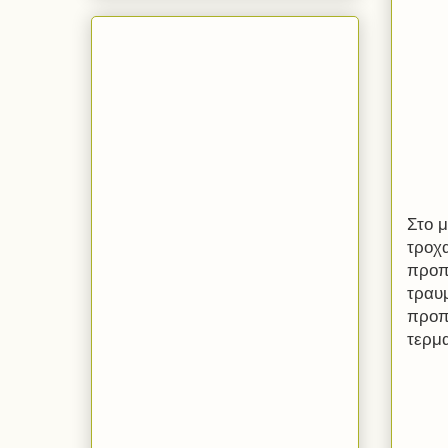
Στο μ
τροχ
προπο
τραυ
προπ
τερμ