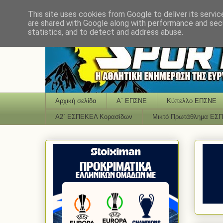
This site uses cookies from Google to deliver its servic
are shared with Google along with performance and secu
statistics, and to detect and address abuse.
Αρχική σελίδα
Α΄ ΕΠΣΝΕ
Κύπελλο ΕΠΣΝΕ
Α2΄ ΕΣΠΕΚΕΛ Κορασίδων
Μικτό Πρωτάθλημα ΕΣ