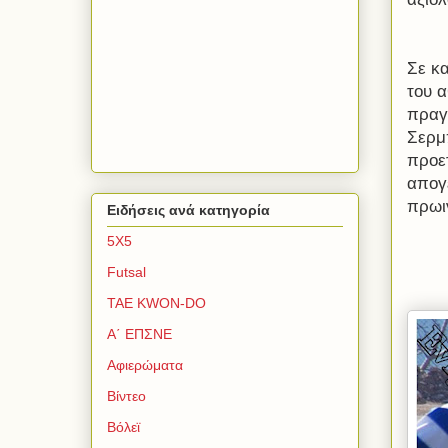
Σε κ
του α
πραγ
Σερμ
προε
απογ
πρωι
Ειδήσεις ανά κατηγορία
5Χ5
Futsal
TAE KWON-DO
Α΄ ΕΠΣΝΕ
Αφιερώματα
Βίντεο
Βόλεϊ