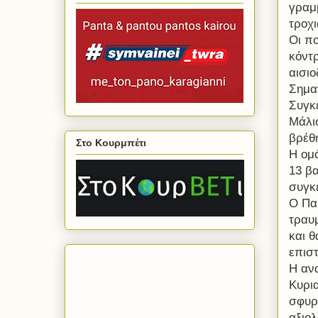
γραμ
τροχι
Οι πο
κόντ
αισιο
Σημα
Συγκ
Μάλισ
βρέθ
Στο Κουρμπέτι
Η ομ
13 βα
συγκ
Ο Πα
τραυ
και 
επισ
Η αν
Κυρια
σφυρί
αξιολ