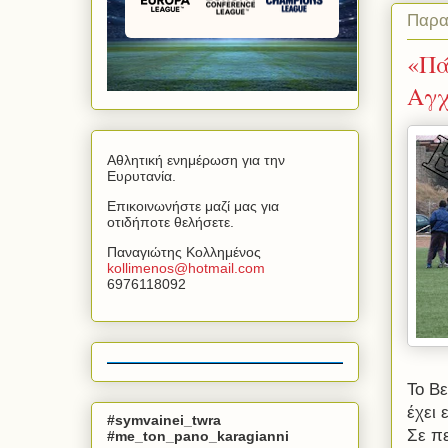
Παρα
«Πά
Αγχ
Αθλητική ενημέρωση για την
Ευρυτανία.
Επικοινωνήστε μαζί μας για
οτιδήποτε θελήσετε.
Παναγιώτης Κολλημένος
kollimenos
@
hotmail
.
com
6976118092
Το Βε
έχει 
#symvainei_twra
Σε π
#me_ton_pano_karagianni