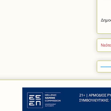
Δημο
Νεότ