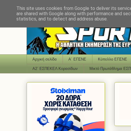
This site uses cookies from Google to deliver its servic
are shared with Google along with performance and secu
statistics, and to detect and address abuse.
Αρχική σελίδα
Α΄ ΕΠΣΝΕ
Κύπελλο ΕΠΣΝΕ
Α2΄ ΕΣΠΕΚΕΛ Κορασίδων
Μικτό Πρωτάθλημα ΕΣ