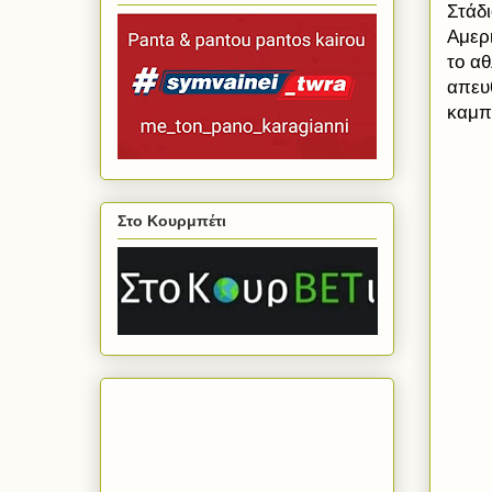
Στάδι
Αμερι
το α
απευ
καμπ 
Στο Κουρμπέτι