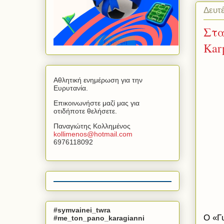
Δευτέ
Στα
Kar
Αθλητική ενημέρωση για την
Ευρυτανία.
Επικοινωνήστε μαζί μας για
οτιδήποτε θελήσετε.
Παναγιώτης Κολλημένος
kollimenos
@
hotmail
.
com
6976118092
#symvainei_twra
Ο «Γ
#me_ton_pano_karagianni