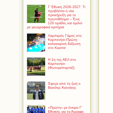
Γ’ Εθνική 2026-2027: Τι
προβλέπει η νέα
προκήρυξη για το
πρωτάθλημα – Έως
120 ομάδες και όμιλοι
με γεωγραφικά κριτήρια
Λαμπερός Γάμος στο
Καρπενήσι-Πρώτη
καλοκαιρινή δεξίωση
στο Kasmir
Η 1η της ΑΕΛ στο
Καρπενήσι
(Φωτορεπορτάζ)
Έφυγε από τη ζωή ο
Βασίλης Κατσίκης
«Πρώτη» με όνειρα Γ'
Εθνικής για τα Άγραφα