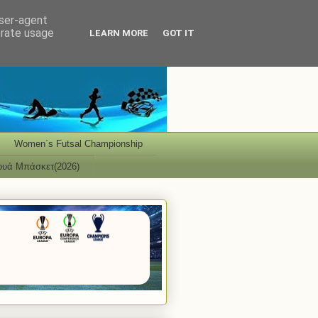
user-agent
erate usage
LEARN MORE
GOT IT
Women΄s Futsal Championship
ουά Μπάσκετ(2026)