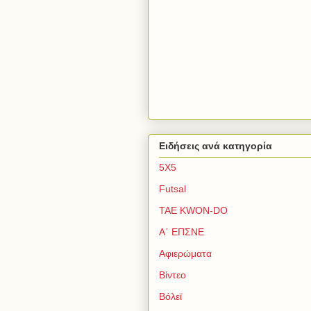
Ειδήσεις ανά κατηγορία
5Χ5
Futsal
TAE KWON-DO
Α΄ ΕΠΣΝΕ
Αφιερώματα
Βίντεο
Βόλεϊ