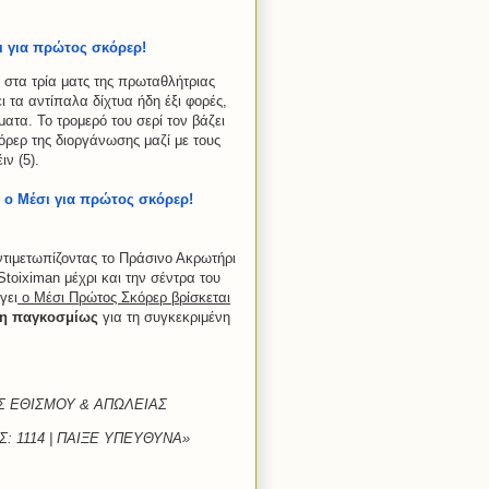
 για πρώτος σκόρερ!
 στα τρία ματς της πρωταθλήτριας
 τα αντίπαλα δίχτυα ήδη έξι φορές,
ατα. Το τρομερό του σερί τον βάζει
όρερ της διοργάνωσης μαζί με τους
ιν (5).
ο Μέσι για πρώτος σκόρερ!
ντιμετωπίζοντας το Πράσινο Ακρωτήρι
 Stoiximan μέχρι και την σέντρα του
γει
ο Μέσι Πρώτος Σκόρερ βρίσκεται
η παγκοσμίως
για τη συγκεκριμένη
ΟΣ ΕΘΙΣΜΟΥ & ΑΠΩΛΕΙΑΣ
: 1114 | ΠΑΙΞΕ ΥΠΕΥΘΥΝΑ»