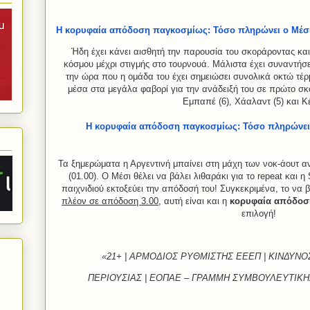
Η κορυφαία απόδοση παγκοσμίως: Τόσο πληρώνει ο Μέσι
Ήδη έχει κάνει αισθητή την παρουσία του σκοράροντας και
κόσμου μέχρι στιγμής στο τουρνουά. Μάλιστα έχει συναντήσει
την ώρα που η ομάδα του έχει σημειώσει συνολικά οκτώ τέρμ
μέσα στα μεγάλα φαβορί για την ανάδειξή του σε πρώτο σκ
Εμπαπέ (6), Χάαλαντ (5) και Κέ
Η κορυφαία απόδοση παγκοσμίως: Τόσο πληρώνει 
Τα ξημερώματα η Αργεντινή μπαίνει στη μάχη των νοκ-άουτ α
(01.00). Ο Μέσι θέλει να βάλει λιθαράκι για το repeat και η
παιχνιδιού εκτοξεύει την απόδοσή του! Συγκεκριμένα, το να β
πλέον σε απόδοση 3.00
, αυτή είναι και η
κορυφαία απόδοσ
επιλογή!
«21+ | ΑΡΜΟΔΙΟΣ ΡΥΘΜΙΣΤΗΣ ΕΕΕΠ | ΚΙΝΔΥΝ
ΠΕΡΙΟΥΣΙΑΣ | ΕΟΠΑΕ – ΓΡΑΜΜΗ ΣΥΜΒΟΥΛΕΥΤΙΚΗΣ