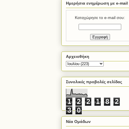
Ημερήσια ενημέρωση με e-mail
Καταχώρησε το e-mail σου:
Αρχειοθήκη
Συνολικές προβολές σελίδας
1
2
2
1
8
2
3
0
Νέα Ομάδων