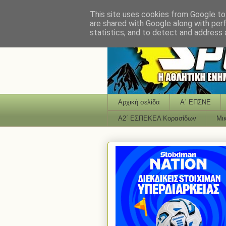
This site uses cookies from Google to 
are shared with Google along with per
statistics, and to detect and address 
Αρχική σελίδα
Α΄ ΕΠΣΝΕ
Α2΄ ΕΣΠΕΚΕΛ Κορασίδων
Μι