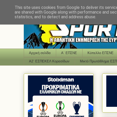
This site uses cookies from Google to deliver its servic
are shared with Google along with performance and secu
statistics, and to detect and address abuse.
Αρχική σελίδα
Α΄ ΕΠΣΝΕ
Κύπελλο ΕΠΣΝΕ
Α2΄ ΕΣΠΕΚΕΛ Κορασίδων
Μικτό Πρωτάθλημα ΕΣ