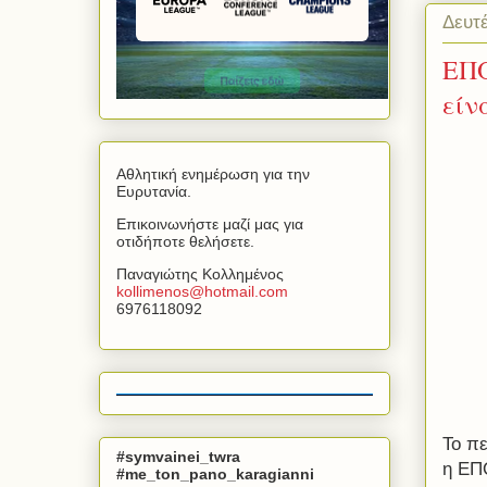
Δευτέ
ΕΠΟ
είν
Αθλητική ενημέρωση για την
Ευρυτανία.
Επικοινωνήστε μαζί μας για
οτιδήποτε θελήσετε.
Παναγιώτης Κολλημένος
kollimenos
@
hotmail
.
com
6976118092
Το π
#symvainei_twra
η ΕΠ
#me_ton_pano_karagianni