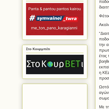
ποδο
διαιτ
Φέτος
Ακολο
“Διαι
ποδοσ
την 
Στο Κουρμπέτι
πρωτα
έτος 
βοηθο
εκπα
η ΚΕ
προσ
Ωστόσ
αγών
σωμα
Με τ