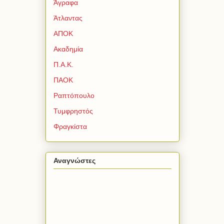
Άγραφα
Άτλαντας
ΑΠΟΚ
Ακαδημία
Π.Α.Κ.
ΠΑΟΚ
Ραπτόπουλο
Τυμφρηστός
Φραγκίστα
Αναγνώστες