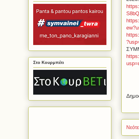
http
S8bQ
http
ew?us
http
?usp=
ΣΥΜ
https
Στο Κουρμπέτι
usp=d
Δημο
Νεότ