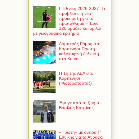
Γ’ Εθνική 2026-2027: Τι
προβλέπει η νέα
προκήρυξη για το
πρωτάθλημα – Έως
120 ομάδες και όμιλοι
με γεωγραφικά κριτήρια
Λαμπερός Γάμος στο
Καρπενήσι-Πρώτη
καλοκαιρινή δεξίωση
στο Kasmir
Η 1η της ΑΕΛ στο
Καρπενήσι
(Φωτορεπορτάζ)
Έφυγε από τη ζωή ο
Βασίλης Κατσίκης
«Πρώτη» με όνειρα Γ'
Εθνικής για τα Άγραφα