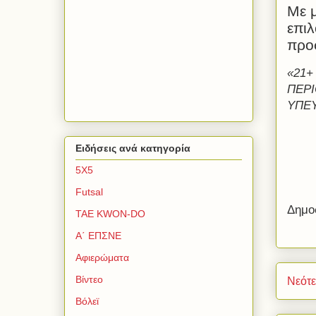
Με μ
επιλ
προσ
«21+
ΠΕΡΙ
ΥΠΕ
Ειδήσεις ανά κατηγορία
5Χ5
Futsal
Δημο
TAE KWON-DO
Α΄ ΕΠΣΝΕ
Αφιερώματα
Βίντεο
Νεότ
Βόλεϊ