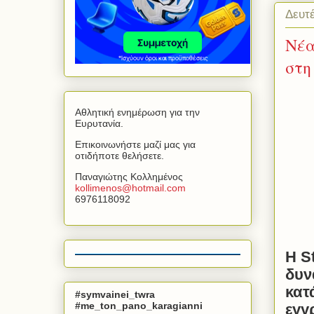
Δευτέ
Nέα
στη
Αθλητική ενημέρωση για την
Ευρυτανία.
Επικοινωνήστε μαζί μας για
οτιδήποτε θελήσετε.
Παναγιώτης Κολλημένος
kollimenos
@
hotmail
.
com
6976118092
Η
S
δυν
κατ
#symvainei_twra
#me_ton_pano_karagianni
εγγ