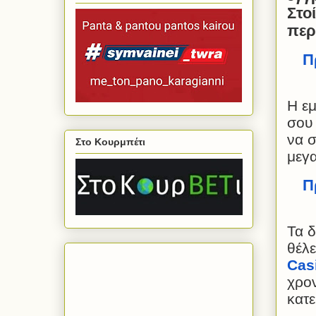
Στο
περ
Π
Η εμ
σου
να σ
Στο Κουρμπέτι
μεγα
Π
Τα δ
θέλε
Cas
χρον
κατε