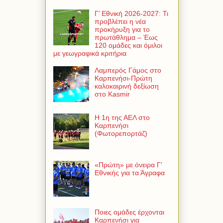
Γ’ Εθνική 2026-2027: Τι
προβλέπει η νέα
προκήρυξη για το
πρωτάθλημα – Έως
120 ομάδες και όμιλοι
με γεωγραφικά κριτήρια
Λαμπερός Γάμος στο
Καρπενήσι-Πρώτη
καλοκαιρινή δεξίωση
στο Kasmir
Η 1η της ΑΕΛ στο
Καρπενήσι
(Φωτορεπορτάζ)
«Πρώτη» με όνειρα Γ'
Εθνικής για τα Άγραφα
Ποιες ομάδες έρχονται
Καρπενήσι για