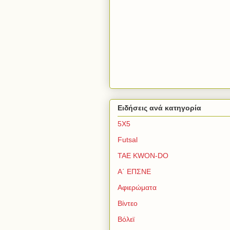
Ειδήσεις ανά κατηγορία
5Χ5
Futsal
TAE KWON-DO
Α΄ ΕΠΣΝΕ
Αφιερώματα
Βίντεο
Βόλεϊ