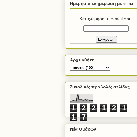
Ημερήσια ενημέρωση με e-mail
Καταχώρησε το e-mail σου:
Αρχειοθήκη
Συνολικές προβολές σελίδας
1
2
2
1
2
1
1
7
Νέα Ομάδων