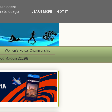
user-agent
erate usage
LEARN MORE
GOT IT
Women΄s Futsal Championship
ουά Μπάσκετ(2026)