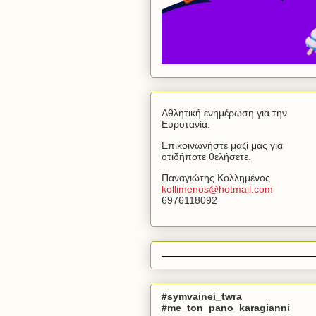
Αθλητική ενημέρωση για την
Ευρυτανία.
Επικοινωνήστε μαζί μας για
οτιδήποτε θελήσετε.
Παναγιώτης Κολλημένος
kollimenos
@
hotmail
.
com
6976118092
#symvainei_twra
#me_ton_pano_karagianni