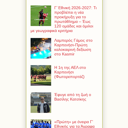
Γ’ Εθνική 2026-2027: Τι
προβλέπει η νέα
προκήρυξη για το
πρωτάθλημα – Έως
120 ομάδες και όμιλοι
με γεωγραφικά κριτήρια
Λαμπερός Γάμος στο
Καρπενήσι-Πρώτη
καλοκαιρινή δεξίωση
στο Kasmir
Η 1η της ΑΕΛ στο
Καρπενήσι
(Φωτορεπορτάζ)
Έφυγε από τη ζωή ο
Βασίλης Κατσίκης
«Πρώτη» με όνειρα Γ'
Εθνικής για τα Άγραφα