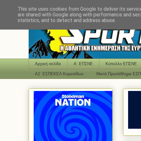
This site uses cookies from Google to deliver its servic
are shared with Google along with performance and secu
statistics, and to detect and address abuse.
Αρχική σελίδα
Α΄ ΕΠΣΝΕ
Κύπελλο ΕΠΣΝΕ
Α2΄ ΕΣΠΕΚΕΛ Κορασίδων
Μικτό Πρωτάθλημα ΕΣ