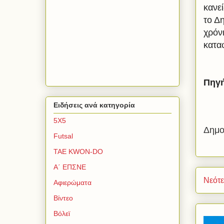
κανε
το Δ
χρόν
κατα
Πηγή
Ειδήσεις ανά κατηγορία
5Χ5
Δημο
Futsal
TAE KWON-DO
Α΄ ΕΠΣΝΕ
Νεότ
Αφιερώματα
Βίντεο
Βόλεϊ