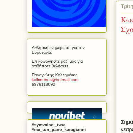
Τρίτ
Κωσ
Σχ
Αθλητική ενημέρωση για την
Ευρυτανία.
Επικοινωνήστε μαζί μας για
οτιδήποτε θελήσετε.
Παναγιώτης Κολλημένος
kollimenos
@
hotmail
.
com
6976118092
Σημαν
#symvainei_twra
νεαρ
#me_ton_pano_karagianni