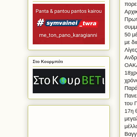
πορε
Αρχι
Πρωτ
συμμ
50 μ
με δ
Λίγε
Ανδρ
Στο Κουρμπέτι
ΟΑΚΑ
18χρ
χρόν
Παρά
Πανε
του 
17η 
μεγαλ
μέλλ
Βαγγ