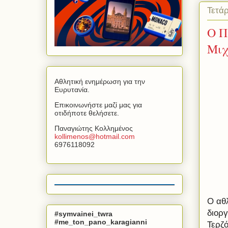
Τετάρ
Ο Π
Μιχ
Αθλητική ενημέρωση για την
Ευρυτανία.
Επικοινωνήστε μαζί μας για
οτιδήποτε θελήσετε.
Παναγιώτης Κολλημένος
kollimenos
@
hotmail
.
com
6976118092
Ο αθλ
διορ
#symvainei_twra
#me_ton_pano_karagianni
Τερζ