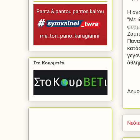
Η αν
"Με 
φορμ
Ζαμπί
Πανα
κατά
γεγον
άθλη
Στο Κουρμπέτι
Δημο
Νεότ