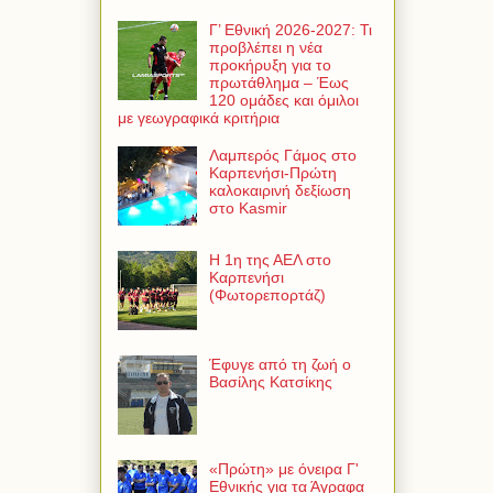
Γ’ Εθνική 2026-2027: Τι
προβλέπει η νέα
προκήρυξη για το
πρωτάθλημα – Έως
120 ομάδες και όμιλοι
με γεωγραφικά κριτήρια
Λαμπερός Γάμος στο
Καρπενήσι-Πρώτη
καλοκαιρινή δεξίωση
στο Kasmir
Η 1η της ΑΕΛ στο
Καρπενήσι
(Φωτορεπορτάζ)
Έφυγε από τη ζωή ο
Βασίλης Κατσίκης
«Πρώτη» με όνειρα Γ'
Εθνικής για τα Άγραφα