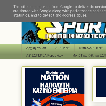
This site uses cookies from Google to deliver its servic
are shared with Google along with performance and secu
statistics, and to detect and address abuse.
Αρχική σελίδα
Α΄ ΕΠΣΝΕ
Κύπελλο ΕΠΣΝΕ
Α2΄ ΕΣΠΕΚΕΛ Κορασίδων
Μικτό Πρωτάθλημα ΕΣ