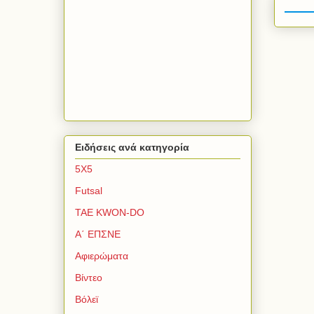
Ειδήσεις ανά κατηγορία
5Χ5
Futsal
TAE KWON-DO
Α΄ ΕΠΣΝΕ
Αφιερώματα
Βίντεο
Βόλεϊ