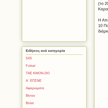
(το 
Καρα
Η Απ
10 Π
διάρ
Ειδήσεις ανά κατηγορία
5Χ5
Futsal
TAE KWON-DO
Α΄ ΕΠΣΝΕ
Αφιερώματα
Βίντεο
Βόλεϊ