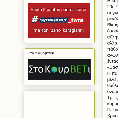
Η κα
20ό 
συγκ
μεγά
Βίκυς
όμορφ
αθλήτ
αλλά
πάθο
Στο Κουρμπέτι
αγων
έντα
«Βασ
Η παρ
μέγε
θρύλ
όνομ
Τρει
κορυφ
Πεκίν
Χρυσ