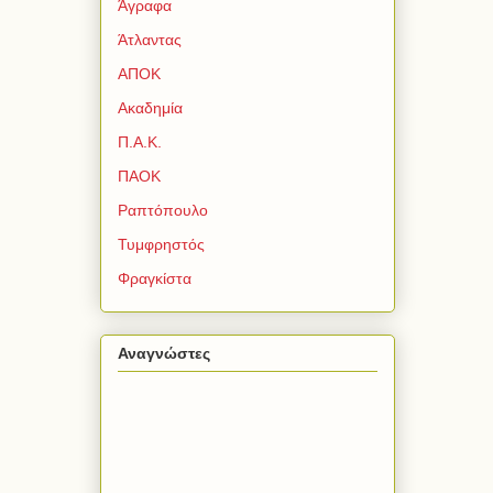
Άγραφα
Άτλαντας
ΑΠΟΚ
Ακαδημία
Π.Α.Κ.
ΠΑΟΚ
Ραπτόπουλο
Τυμφρηστός
Φραγκίστα
Αναγνώστες