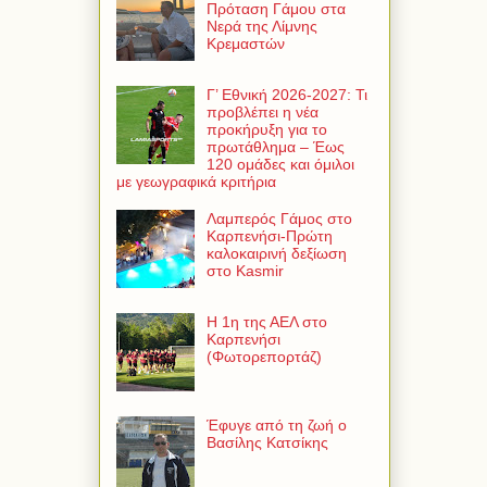
Πρόταση Γάμου στα
Νερά της Λίμνης
Κρεμαστών
Γ’ Εθνική 2026-2027: Τι
προβλέπει η νέα
προκήρυξη για το
πρωτάθλημα – Έως
120 ομάδες και όμιλοι
με γεωγραφικά κριτήρια
Λαμπερός Γάμος στο
Καρπενήσι-Πρώτη
καλοκαιρινή δεξίωση
στο Kasmir
Η 1η της ΑΕΛ στο
Καρπενήσι
(Φωτορεπορτάζ)
Έφυγε από τη ζωή ο
Βασίλης Κατσίκης