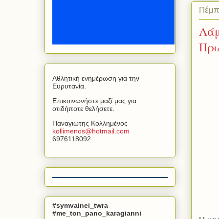
Πέμπ
Λάμ
Πρω
Αθλητική ενημέρωση για την
Ευρυτανία.
Επικοινωνήστε μαζί μας για
οτιδήποτε θελήσετε.
Παναγιώτης Κολλημένος
kollimenos
@
hotmail
.
com
6976118092
#symvainei_twra
#me_ton_pano_karagianni