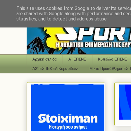
This site uses cookies from Google to deliver its servic
are shared with Google along with performance and secu
statistics, and to detect and address abuse.
Αρχική σελίδα
Α΄ ΕΠΣΝΕ
Κύπελλο ΕΠΣΝΕ
Α2΄ ΕΣΠΕΚΕΛ Κορασίδων
Μικτό Πρωτάθλημα ΕΣ