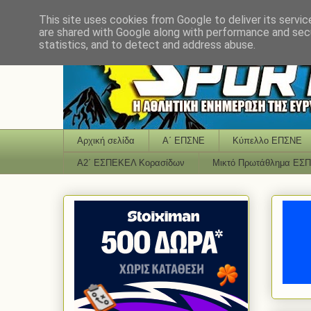
This site uses cookies from Google to deliver its servic
are shared with Google along with performance and secu
statistics, and to detect and address abuse.
Αρχική σελίδα
Α΄ ΕΠΣΝΕ
Κύπελλο ΕΠΣΝΕ
Α2΄ ΕΣΠΕΚΕΛ Κορασίδων
Μικτό Πρωτάθλημα ΕΣ