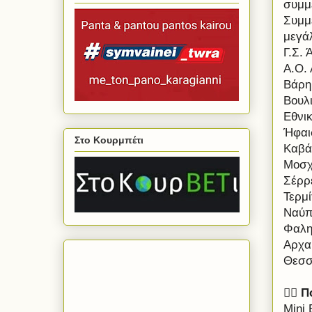
συμμε
Συμμε
μεγά
Γ.Σ. 
Α.Ο.
Βάρη
Βουλ
Εθνι
Ήφαι
Στο Κουρμπέτι
Καβά
Μοσχ
Σέρρ
Τερμί
Ναύπ
Φαλη
Αρχα
Θεσσ
🚴‍♂️
Π
Mini 