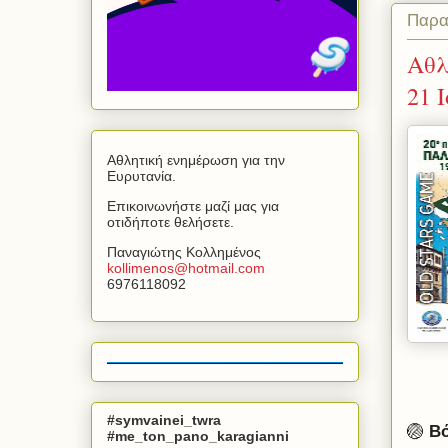
Παρα
Αθλ
21 
Αθλητική ενημέρωση για την
Ευρυτανία.
Επικοινωνήστε μαζί μας για
οτιδήποτε θελήσετε.
Παναγιώτης Κολλημένος
kollimenos
@
hotmail
.
com
6976118092
#symvainei_twra
🏐
Βό
#me_ton_pano_karagianni