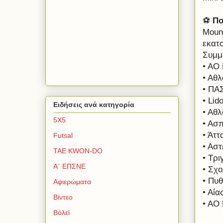
⚽
Πο
Mount
εκατ
Συμμε
• ΑΟ
• Αθ
• ΠΑ
• Lid
Ειδήσεις ανά κατηγορία
• Αθ
5Χ5
• Ασ
• Άτ
Futsal
• Αστ
TAE KWON-DO
• Τρ
Α΄ ΕΠΣΝΕ
• Σχ
• Πυ
Αφιερώματα
• Αία
Βίντεο
• ΑΟ
Βόλεϊ