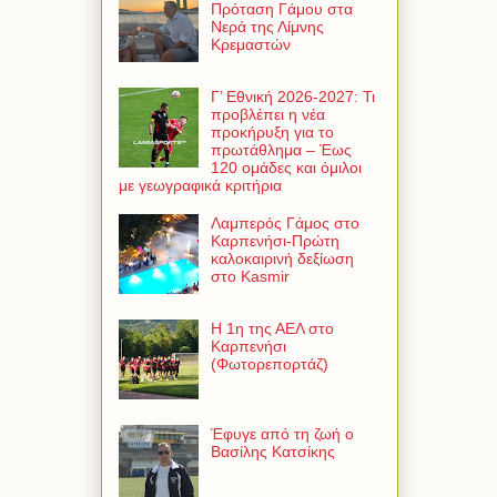
Πρόταση Γάμου στα
Νερά της Λίμνης
Κρεμαστών
Γ’ Εθνική 2026-2027: Τι
προβλέπει η νέα
προκήρυξη για το
πρωτάθλημα – Έως
120 ομάδες και όμιλοι
με γεωγραφικά κριτήρια
Λαμπερός Γάμος στο
Καρπενήσι-Πρώτη
καλοκαιρινή δεξίωση
στο Kasmir
Η 1η της ΑΕΛ στο
Καρπενήσι
(Φωτορεπορτάζ)
Έφυγε από τη ζωή ο
Βασίλης Κατσίκης