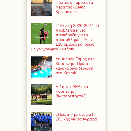
Πρόταση Γάμου στα
Νερά της Λίμνης
Κρεμαστών
Γ’ Εθνική 2026-2027: Τι
προβλέπει η νέα
προκήρυξη για το
πρωτάθλημα – Έως
120 ομάδες και όμιλοι
με γεωγραφικά κριτήρια
Λαμπερός Γάμος στο
Καρπενήσι-Πρώτη
καλοκαιρινή δεξίωση
στο Kasmir
Η 1η της ΑΕΛ στο
Καρπενήσι
(Φωτορεπορτάζ)
«Πρώτη» με όνειρα Γ'
Εθνικής για τα Άγραφα