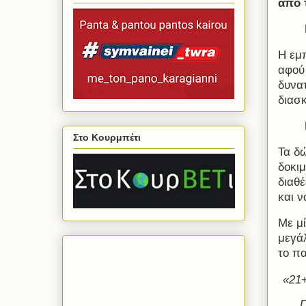
από 
Η εμ
αφού
δυνα
διασ
Στο Κουρμπέτι
Τα δώ
δοκιμ
διαθέ
και ν
Με μ
μεγά
το πα
«21