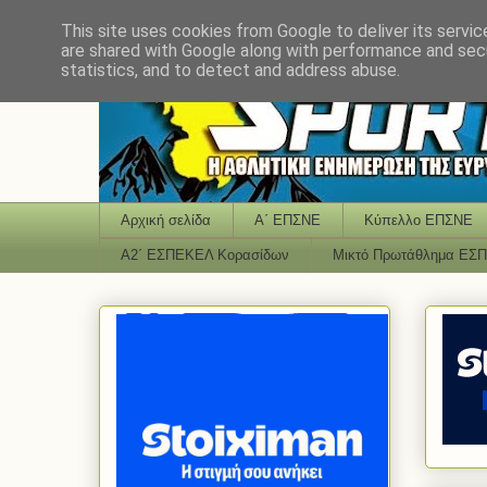
This site uses cookies from Google to deliver its servic
are shared with Google along with performance and secu
statistics, and to detect and address abuse.
Αρχική σελίδα
Α΄ ΕΠΣΝΕ
Κύπελλο ΕΠΣΝΕ
Α2΄ ΕΣΠΕΚΕΛ Κορασίδων
Μικτό Πρωτάθλημα ΕΣ