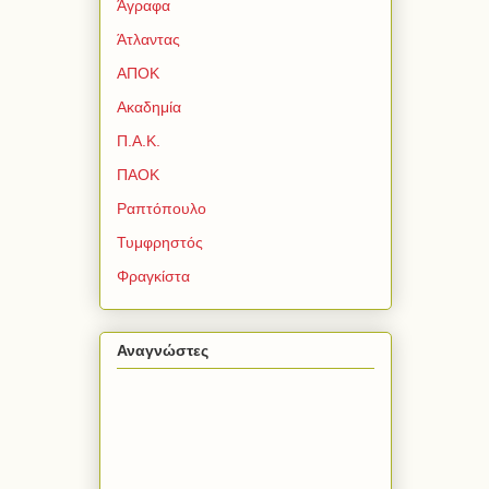
Άγραφα
Άτλαντας
ΑΠΟΚ
Ακαδημία
Π.Α.Κ.
ΠΑΟΚ
Ραπτόπουλο
Τυμφρηστός
Φραγκίστα
Αναγνώστες