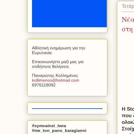
Τετά
Nέα
στη
Αθλητική ενημέρωση για την
Ευρυτανία.
Επικοινωνήστε μαζί μας για
οτιδήποτε θελήσετε.
Παναγιώτης Κολλημένος
kollimenos
@
hotmail
.
com
6976118092
Η
St
που 
ολοκ
#symvainei_twra
Στοί
#me_ton_pano_karagianni