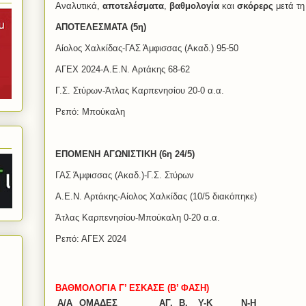
Αναλυτικά,
αποτελέσματα
,
βαθμολογία
και
σκόρερς
μετά τ
ΑΠΟΤΕΛΕΣΜΑΤΑ (5η)
Αίολος Χαλκίδας-ΓΑΣ Άμφισσας (Ακαδ.) 95-50
ΑΓΕΧ 2024-Α.Ε.Ν. Αρτάκης 68-62
Γ.Σ. Στύρων-Άτλας Καρπενησίου 20-0 α.α.
Ρεπό: Μπούκαλη
ΕΠΟΜΕΝΗ ΑΓΩΝΙΣΤΙ
ΚΗ (6η 24/5)
ΓΑΣ Άμφισσας (Ακαδ.)-Γ.Σ. Στύρων
Α.Ε.Ν. Αρτάκης-Αίολος Χαλκίδας (10/5 διακόπηκε)
Άτλας Καρπενησίου-Μπούκαλη 0-20 α.α.
Ρεπό: ΑΓΕΧ 2024
ΒΑΘΜΟΛΟΓΙΑ Γ’ ΕΣΚΑΣΕ (Β’ ΦΑΣΗ)
Α/Α
ΟΜΑΔΕΣ
ΑΓ.
Β.
Υ-Κ
Ν-Η