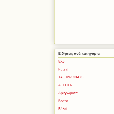
Ειδήσεις ανά κατηγορία
5Χ5
Futsal
TAE KWON-DO
Α΄ ΕΠΣΝΕ
Αφιερώματα
Βίντεο
Βόλεϊ