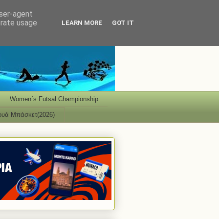
user-agent
erate usage
LEARN MORE
GOT IT
Women΄s Futsal Championship
ουά Μπάσκετ(2026)