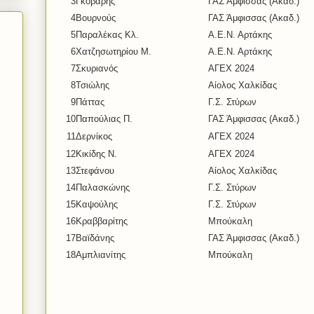
3
Γκόβαρης
ΓΑΣ Άμφισσας (Ακαδ.)
4
Βουρνούς
ΓΑΣ Άμφισσας (Ακαδ.)
5
Παραλέκας Κλ.
Α.Ε.Ν. Αρτάκης
6
Χατζησωτηρίου Μ.
Α.Ε.Ν. Αρτάκης
7
Σκυριανός
ΑΓΕΧ 2024
8
Τσιώλης
Αίολος Χαλκίδας
9
Πάττας
Γ.Σ. Στύρων
10
Παπούλιας Π.
ΓΑΣ Άμφισσας (Ακαδ.)
11
Δερνίκος
ΑΓΕΧ 2024
12
Κικίδης Ν.
ΑΓΕΧ 2024
13
Στεφάνου
Αίολος Χαλκίδας
14
Παλασκώνης
Γ.Σ. Στύρων
15
Καψούλης
Γ.Σ. Στύρων
16
Κραββαρίτης
Μπούκαλη
17
Βαϊδάνης
ΓΑΣ Άμφισσας (Ακαδ.)
18
Αμπλιανίτης
Μπούκαλη