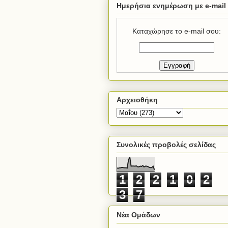
Ημερήσια ενημέρωση με e-mail
Καταχώρησε το e-mail σου:
Αρχειοθήκη
Συνολικές προβολές σελίδας
1
2
2
1
0
2
3
7
Νέα Ομάδων