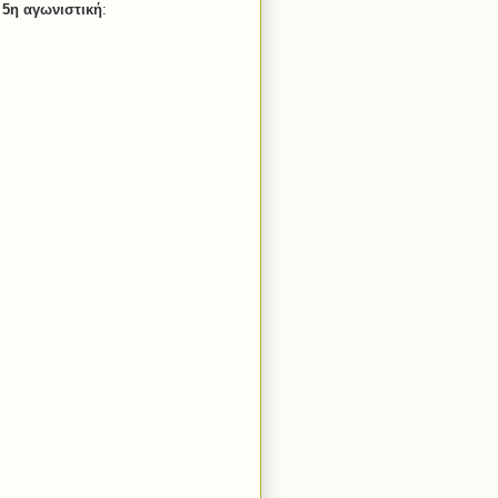
η
5η
αγωνιστική
: