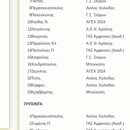
7
Πάττας
Γ.Σ. Στύρων
8
Παρασκευόπουλος
Αίολος Χαλκίδας
9
Παλασκώνης
Γ.Σ. Στύρων
10
Κικίδης Ν.
ΑΓΕΧ 2024
11
Ντεγιάννης
Α.Ε.Ν. Αρτάκης
12
Βουρνούς
ΓΑΣ Άμφισσας (Ακαδ.)
13
Παραλέκας Κλ.
Α.Ε.Ν. Αρτάκης
14
Παπούλιας Π.
ΓΑΣ Άμφισσας (Ακαδ.)
15
Καψούλης
Γ.Σ. Στύρων
16
Χονδρόπουλος
Μπούκαλη
17
Δερνίκος
ΑΓΕΧ 2024
18
Τοτός
Αίολος Χαλκίδας
19
Κόφφας
Αίολος Χαλκίδας
20
Κραββαρίτης
Μπούκαλη
ΤΡΙΠΟΝΤΑ
1
Παρασκευόπουλος
Αίολος Χαλκίδας
2
Ζωμένος Π.
ΓΑΣ Άμφισσας (Ακαδ.)