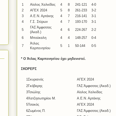
1
Αίολος Χαλκίδας
4
8
241-121
4-0
2
ΑΓΕΧ 2024
5
8
261-233
3-2
3
Α.Ε.Ν. Αρτάκης
4
7
216-141
3-1
4
Γ.Σ. Στύρων
4
7
193-170
3-1
ΓΑΣ Άμφισσας
5
4
6
224-267
2-2
(Ακαδ.)
6
Μπούκαλη
4
4
148-257
0-4
Άτλας
7
5
1
50-144
0-5
Καρπενησίου
* Ο Άτλας Καρπενησίου έχει μηδενιστεί.
ΣΚΟΡΕΡΣ
1
Σκυριανός
ΑΓΕΧ 2024
2
Γκόβαρης
ΓΑΣ Άμφισσας (Ακαδ.)
3
Τσιώλης
Αίολος Χαλκίδας
4
Χατζησωτηρίου Μ.
Α.Ε.Ν. Αρτάκης
5
Τσακός
ΑΓΕΧ 2024
6
Ζωμένος Π.
ΓΑΣ Άμφισσας (Ακαδ.)