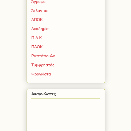
Άγραφα
Άτλαντας
ΑΠΟΚ
Ακαδημία
Π.Α.Κ.
ΠΑΟΚ
Ραπτόπουλο
Τυμφρηστός
Φραγκίστα
Αναγνώστες