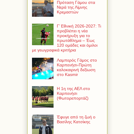
Πρόταση Γάμου στα
Νερά της Λίμνης
Κρεμαστών
Γ’ Εθνική 2026-2027: Τι
προβλέπει η νέα
προκήρυξη για το
πρωτάθλημα – Έως
120 ομάδες και όμιλοι
με γεωγραφικά κριτήρια
Λαμπερός Γάμος στο
Καρπενήσι-Πρώτη
καλοκαιρινή δεξίωση
στο Kasmir
Η 1η της ΑΕΛ στο
Καρπενήσι
(Φωτορεπορτάζ)
Έφυγε από τη ζωή ο
Βασίλης Κατσίκης