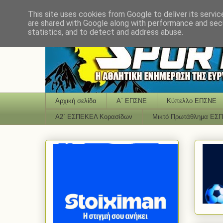
This site uses cookies from Google to deliver its servic
are shared with Google along with performance and secu
statistics, and to detect and address abuse.
Αρχική σελίδα
Α΄ ΕΠΣΝΕ
Κύπελλο ΕΠΣΝΕ
Α2΄ ΕΣΠΕΚΕΛ Κορασίδων
Μικτό Πρωτάθλημα ΕΣ