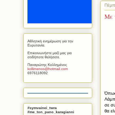
Πέμπ
Με 
Αθλητική ενημέρωση για την
Ευρυτανία.
Επικοινωνήστε μαζί μας για
οτιδήποτε θελήσετε.
Παναγιώτης Κολλημένος
kollimenos
@
hotmail
.
com
6976118092
Όπως
Λάμπ
σε σ
#symvainei_twra
θα εί
#me_ton_pano_karagianni