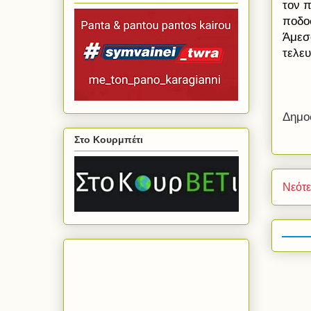
τον 
ποδο
Άμεσο
τελε
Δημο
Στο Κουρμπέτι
Νεότ