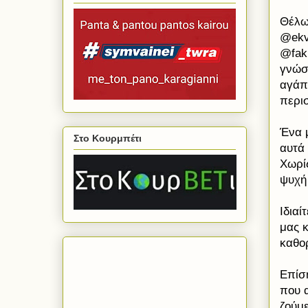
Θέλω
@ekv
@faki
γνώσ
αγάπ
περι
Ένα 
Στο Κουρμπέτι
αυτά 
Χωρίς
ψυχή 
Ιδια
μας κ
καθορ
Επίσ
που α
ζούμε