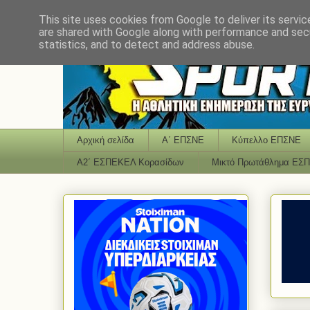
This site uses cookies from Google to deliver its servic
are shared with Google along with performance and secu
statistics, and to detect and address abuse.
Αρχική σελίδα
Α΄ ΕΠΣΝΕ
Κύπελλο ΕΠΣΝΕ
Α2΄ ΕΣΠΕΚΕΛ Κορασίδων
Μικτό Πρωτάθλημα ΕΣ