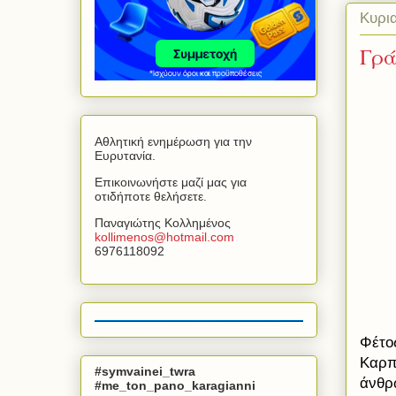
Κυρι
Γρά
Αθλητική ενημέρωση για την
Ευρυτανία.
Επικοινωνήστε μαζί μας για
οτιδήποτε θελήσετε.
Παναγιώτης Κολλημένος
kollimenos
@
hotmail
.
com
6976118092
Φέτο
Καρπε
#symvainei_twra
άνθρ
#me_ton_pano_karagianni