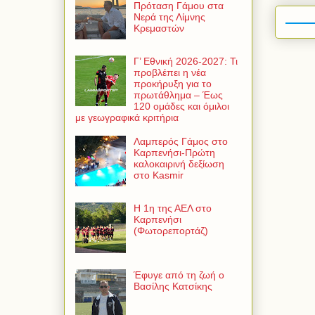
Πρόταση Γάμου στα
Νερά της Λίμνης
Κρεμαστών
Γ’ Εθνική 2026-2027: Τι
προβλέπει η νέα
προκήρυξη για το
πρωτάθλημα – Έως
120 ομάδες και όμιλοι
με γεωγραφικά κριτήρια
Λαμπερός Γάμος στο
Καρπενήσι-Πρώτη
καλοκαιρινή δεξίωση
στο Kasmir
Η 1η της ΑΕΛ στο
Καρπενήσι
(Φωτορεπορτάζ)
Έφυγε από τη ζωή ο
Βασίλης Κατσίκης