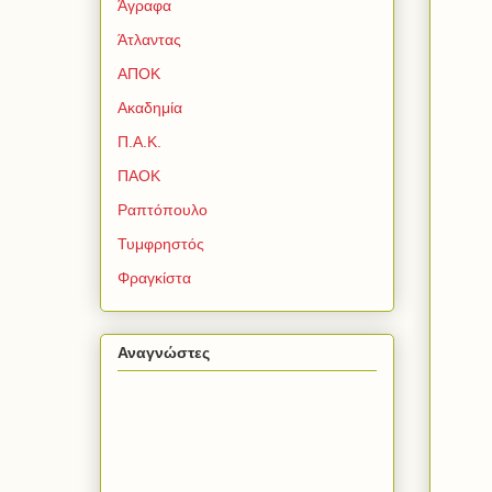
Άγραφα
Άτλαντας
ΑΠΟΚ
Ακαδημία
Π.Α.Κ.
ΠΑΟΚ
Ραπτόπουλο
Τυμφρηστός
Φραγκίστα
Αναγνώστες